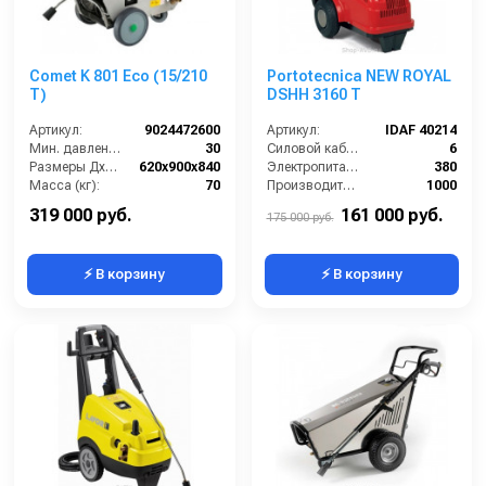
Comet K 801 Eco (15/210
Portotecnica NEW ROYAL
T)
DSHH 3160 T
Артикул:
9024472600
Артикул:
IDAF 40214
Мин. давление (бар):
30
Силовой кабель (м):
6
Размеры ДхШхВ (мм):
620x900x840
Электропитание (В):
380
Масса (кг):
70
Производительность (л/ч):
1000
Электропитание (В):
380
Рабочее давление (бар):
220
319 000 руб.
161 000 руб.
175 000 руб.
⚡ В корзину
⚡ В корзину