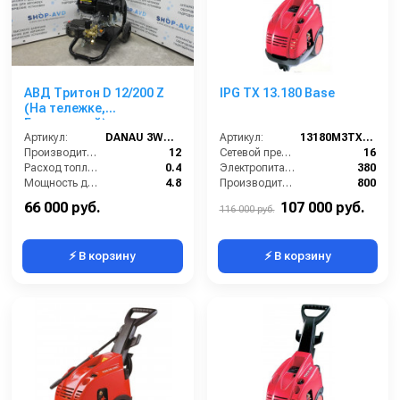
АВД Тритон D 12/200 Z
IPG TX 13.180 Base
(На тележке,
Бензиновый)
Артикул:
DANAU 3WZ-1506
Артикул:
13180M3TX (VER.351)
Производительность (л/мин):
12
Сетевой предохранитель (А):
16
Расход топлива (л/ч):
0.4
Электропитание (В):
380
Мощность двигателя (кВт):
4.8
Производительность (л/ч):
800
Объём топливного бака (л):
3.6
Уровень шума (дБ):
95
66 000 руб.
107 000 руб.
116 000 руб.
⚡ В корзину
⚡ В корзину