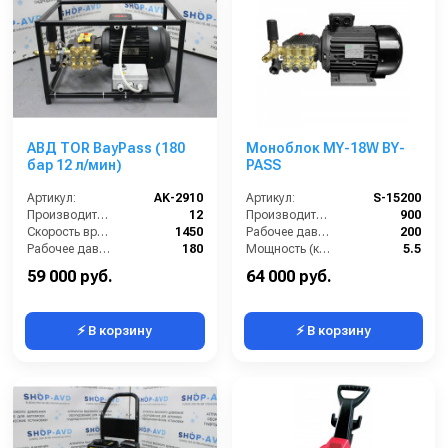
АВД TOR BayPass (180
Моноблок MY-18W BY-
бар 12 л/мин)
PASS
Артикул:
AK-2910
Артикул:
S-15200
Производительность (л/мин):
12
Производительность (л/ч):
900
Скорость вращения (об/мин):
1450
Рабочее давление (бар):
200
Рабочее давление (бар):
180
Мощность (кВт):
5.5
Мощность (кВт):
4
Электропитание (В):
380
59 000 руб.
64 000 руб.
⚡ В корзину
⚡ В корзину