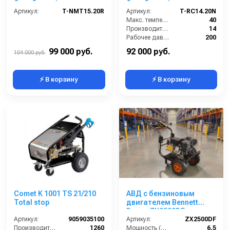
барабаном)
барабаном)
Артикул:
T-NMT15.20R
Артикул:
T-RC14.20N
Макс. температура воды (°C):
40
Производительность (л/мин):
14
Рабочее давление (бар):
200
Мощность (кВт):
5.5
99 000 руб.
92 000 руб.
104 000 руб.
⚡ В корзину
⚡ В корзину
Comet K 1001 TS 21/210
АВД с бензиновым
Total stop
двигателем Bennett
Power ZX2500DF
Артикул:
9059035100
(электрический
Артикул:
ZX2500DF
Производительность (л/ч):
1260
стартер)
Мощность (л/с):
6.5