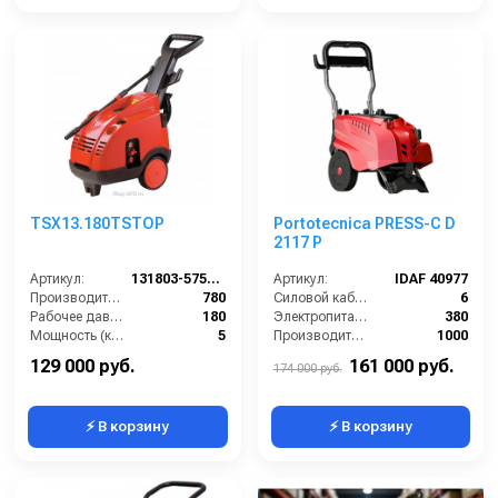
TSX13.180TSTOP
Portotecnica PRESS-C D
2117 P
Артикул:
131803-575TSX(VER.351)
Артикул:
IDAF 40977
Производительность (л/ч):
780
Силовой кабель (м):
6
Рабочее давление (бар):
180
Электропитание (В):
380
Мощность (кВт):
5
Производительность (л/ч):
1000
Электропитание (В):
380
Рабочее давление (бар):
200
129 000 руб.
161 000 руб.
174 000 руб.
⚡ В корзину
⚡ В корзину