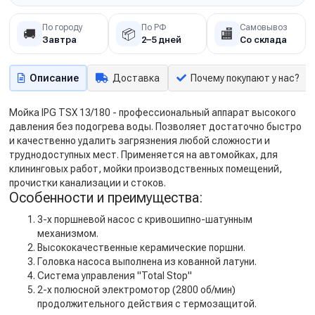
По городу
По РФ
Самовывоз
🚚
📦
🏬
Завтра
2–5 дней
Со склада
Описание
Доставка
Почему покупают у нас?
Мойка IPG TSX 13/180 - профессиональный аппарат высокого
давления без подогрева воды. Позволяет достаточно быстро
и качественно удалить загрязнения любой сложности и
труднодоступных мест. Применяется на автомойках, для
клининговых работ, мойки производственных помещений,
прочистки канализации и стоков.
Особенности и преимущества:
3-х поршневой насос с кривошипно-шатунным
механизмом.
Высококачественные керамические поршни.
Головка насоса выполнена из кованной латуни.
Система управления "Total Stop"
2-х полюсной электромотор (2800 об/мин)
продолжительного действия с термозащитой.