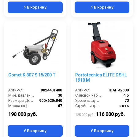
⚡ В корзину
⚡ В корзину
Comet K 807 S 15/200 T
Portotecnica ELITE DSHL
1910 M
Артикул:
9024401400
Артикул:
IDAF 42300
Мин. давление (бар):
30
Силовой кабель (м):
4.5
Размеры ДхШхВ (мм):
900x620x840
Уровень шума (дБ):
73
Масса (кг):
67
Струйная трубка (копьё):
есть
Электропитание (В):
380
Мин. давление (бар):
30
198 000 руб.
116 000 руб.
125 000 руб.
⚡ В корзину
⚡ В корзину