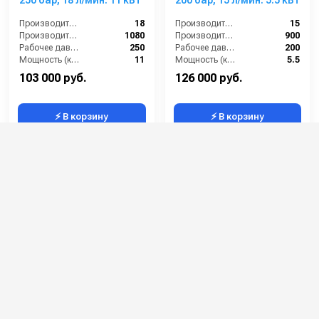
Производительность (л/мин):
18
Производительность (л/мин):
15
Производительность (л/ч):
1080
Производительность (л/ч):
900
Рабочее давление (бар):
250
Рабочее давление (бар):
200
Мощность (кВт):
11
Мощность (кВт):
5.5
103 000 руб.
126 000 руб.
⚡ В корзину
⚡ В корзину
Comet KA 4000 EXCEL
АВД Comet K 1251 TS
33/160 Total Stop
Артикул:
9037001600
Артикул:
9059035400