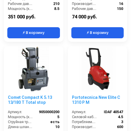
Рабочее давление (бар):
210
Производительность (л/мин):
16
Мощность (кВт):
8.5
Рабочее давление (бар):
150
Электропитание (В):
380
Обороты двигателя (об/мин):
3400
351 000 руб.
74 000 руб.
⚡ В корзину
⚡ В корзину
Comet Compact K 5.13
Portotecnica New Elite C
13/180 T Total stop
1310 P M
Артикул:
9050000200
Артикул:
IDAF 40547
Мощность (кВт):
5
Силовой кабель (м):
4.5
Струйная трубка (копьё):
есть
Потребляемая мощность (Вт):
3
Длина шланга ВД (м):
10
Производительность (л/ч):
600