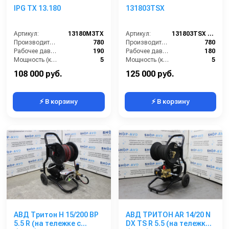
IPG TX 13.180
131803TSX
Артикул:
13180M3TX
Артикул:
131803TSX (VER.351)
Производительность (л/ч):
780
Производительность (л/ч):
780
Рабочее давление (бар):
190
Рабочее давление (бар):
180
Мощность (кВт):
5
Мощность (кВт):
5
Электропитание (В):
380
Электропитание (В):
380
108 000 руб.
125 000 руб.
⚡ В корзину
⚡ В корзину
АВД Тритон H 15/200 BP
АВД ТРИТОН AR 14/20 N
5.5 R (на тележке с
DX TS R 5.5 (на тележке с