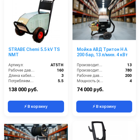
STRABE Chemi 5.5 kV TS
Мойка АВД Тритон H A
NMT
200 бар, 13 л/мин. 4 кВт
Артикул:
AT5TH
Производительность (л/мин):
13
Рабочее давление (бар):
160
Производительность (л/ч):
780
Длина кабеля (м):
3
Рабочее давление (бар):
200
Потребляемая мощность (кВт):
5.5
Мощность (кВт):
4
Обороты двигателя (об/мин):
1450
138 000 руб.
74 000 руб.
⚡ В корзину
⚡ В корзину