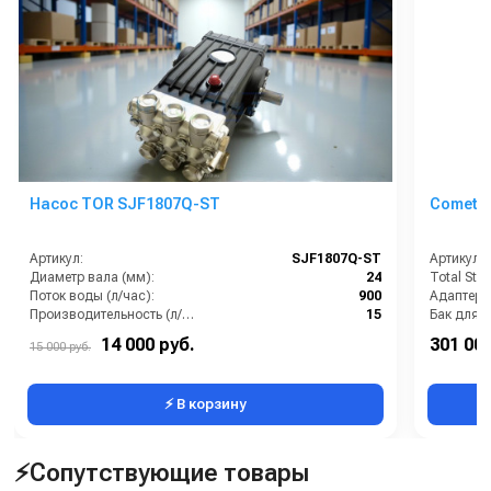
Насос TOR SJF1807Q-ST
Comet K
Артикул:
SJF1807Q-ST
Артикул:
Диаметр вала (мм):
24
Total Stop
Поток воды (л/час):
900
Производительность (л/мин):
15
Бак для 
Температура (°C):
60
14 000 руб.
301 000
15 000 руб.
Тип насоса:
плунжерный
Бренд:
⚡ В корзину
⚡Сопутствующие товары