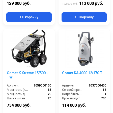
Размеры ДхШхВ (мм):
630x540x930
Уровень шума (дБ):
69
129 000 руб.
113 000 руб.
123 000 руб.
⚡ В корзину
⚡ В корзину
Comet K Xtreme 15/500 -
Comet KA 4000 12/170 T
TW
Артикул:
9059000100
Артикул:
9037000400
Мощность (кВт):
15
Сетевой предохранитель (А):
16
Мощность двигателя (лс):
20
Потребляемая мощность (Вт):
4
Длина шланга ВД (м):
20
Производительность (л/ч):
700
Струйная трубка (копьё):
есть
Уровень шума (дБ):
69
734 000 руб.
114 000 руб.