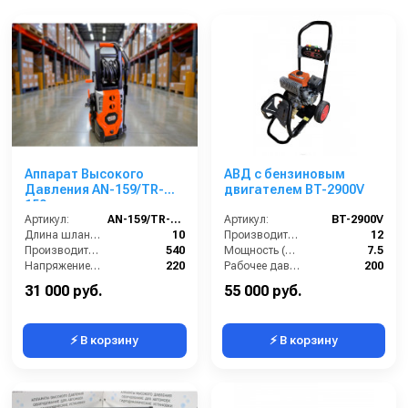
Аппарат Высокого
АВД с бензиновым
Давления AN-159/TR-
двигателем BT-2900V
159
Артикул:
AN-159/TR-159
Артикул:
BT-2900V
Длина шланга (м):
10
Производительность (л/мин):
12
Производительность (л/ч):
540
Мощность (л.с.):
7.5
Напряжение (В):
220
Рабочее давление (бар):
200
Рабочее давление (бар):
150-225
Обороты двигателя (об/мин):
3400
31 000 руб.
55 000 руб.
⚡ В корзину
⚡ В корзину