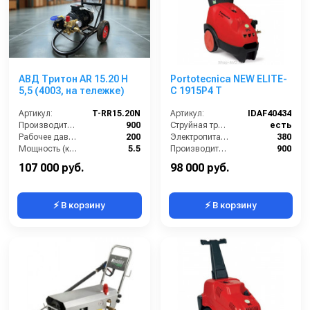
АВД Тритон AR 15.20 H
Portotecnica NEW ELITE-
5,5 (4003, на тележке)
C 1915P4 T
Артикул:
T-RR15.20N
Артикул:
IDAF40434
Производительность (л/ч):
900
Струйная трубка (копьё):
есть
Рабочее давление (бар):
200
Электропитание (В):
380
Мощность (кВт):
5.5
Производительность (л/ч):
900
Масса (кг):
7.6
Рабочее давление (бар):
190
107 000 руб.
98 000 руб.
⚡ В корзину
⚡ В корзину