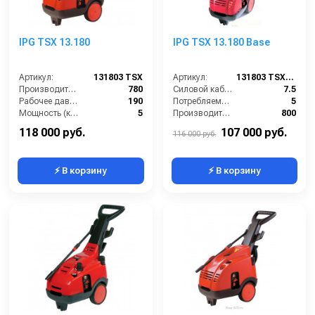
IPG TSX 13.180
IPG TSX 13.180 Base
Артикул:
131803 TSX
Артикул:
131803 TSX (VER.351)
Производительность (л/ч):
780
Силовой кабель (м):
7.5
Рабочее давление (бар):
190
Потребляемая мощность (Вт):
5
Мощность (кВт):
5
Производительность (л/ч):
800
Электропитание (В):
380
Уровень шума (дБ):
95
118 000 руб.
107 000 руб.
116 000 руб.
⚡ В корзину
⚡ В корзину