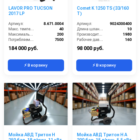
LAVOR PRO TUCSON
Comet K 1250 ТS (33/160
2017 LP
T)
Артикул:
8.671.0004
Артикул:
9024300400
Макс. температура воды (°C):
40
Длина шланга ВД (м):
10
Максимальное давление (бар):
200
Производительность (л/ч):
1980
Потребляемая мощность (кВт):
7500
Рабочее давление (бар):
160
Производительность (л/ч):
1020
Мощность (кВт):
10
184 000 руб.
98 000 руб.
⚡ В корзину
⚡ В корзину
Мойка АВД Тритон H
Мойка АВД Тритон H A
250 бар, 18 л/мин. 11 кВт
200 бар, 15 л/мин. 5.5 кВт