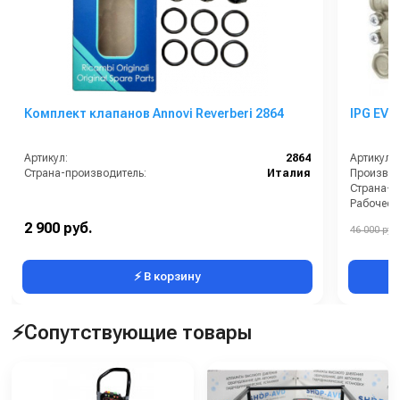
Комплект клапанов Annovi Reverberi 2864
IPG EVO
Артикул:
2864
Артикул:
Страна-производитель:
Италия
Производи
Страна-п
Рабочее д
Мощность
2 900 руб.
46 000 руб.
Масса (кг
⚡ В корзину
⚡Сопутствующие товары