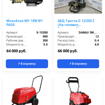
Моноблок MY-18W BY-
АВД Тритон D 12/200 Z
PASS
(На тележке,
Бензиновый)
Артикул:
S-15200
Артикул:
DANAU 3WZ-1506
Производительность (л/ч):
900
Производительность (л/мин):
12
Рабочее давление (бар):
200
Расход топлива (л/ч):
0.4
Мощность (кВт):
5.5
Мощность двигателя (кВт):
4.8
Электропитание (В):
380
Объём топливного бака (л):
3.6
64 000 руб.
66 000 руб.
⚡ В корзину
⚡ В корзину