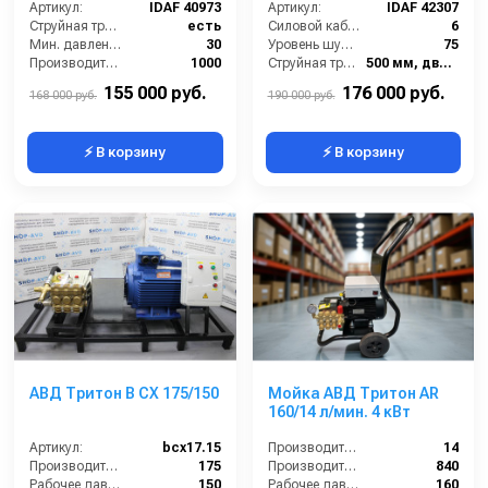
Артикул:
IDAF 40973
Артикул:
IDAF 42307
Струйная трубка (копьё):
есть
Силовой кабель (м):
6
Мин. давление (бар):
30
Уровень шума (дБ):
75
Производительность (л/ч):
1000
Струйная трубка (копьё):
500 мм, двойное
Рабочее давление (бар):
200
Мин. давление (бар):
30
155 000 руб.
176 000 руб.
168 000 руб.
190 000 руб.
⚡ В корзину
⚡ В корзину
АВД Тритон B CX 175/150
Мойка АВД Тритон AR
160/14 л/мин. 4 кВт
Артикул:
bcx17.15
Производительность (л/мин):
14
Производительность (л/мин):
175
Производительность (л/ч):
840
Рабочее давление (бар):
150
Рабочее давление (бар):
160