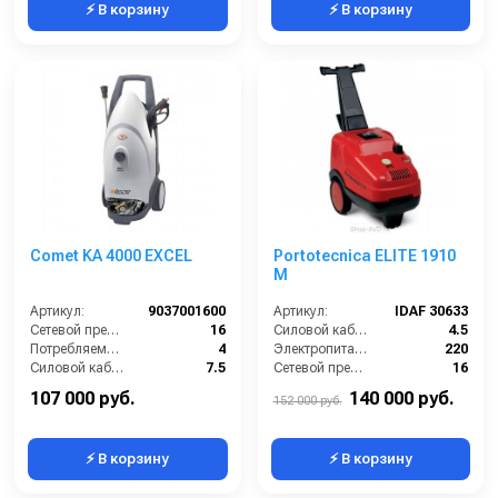
⚡ В корзину
⚡ В корзину
Comet KA 4000 EXCEL
Portotecnica ELITE 1910
M
Артикул:
9037001600
Артикул:
IDAF 30633
Сетевой предохранитель (А):
16
Силовой кабель (м):
4.5
Потребляемая мощность (Вт):
4
Электропитание (В):
220
Силовой кабель (м):
7.5
Сетевой предохранитель (А):
16
Производительность (л/ч):
700
Производительность (л/ч):
600
107 000 руб.
140 000 руб.
152 000 руб.
⚡ В корзину
⚡ В корзину