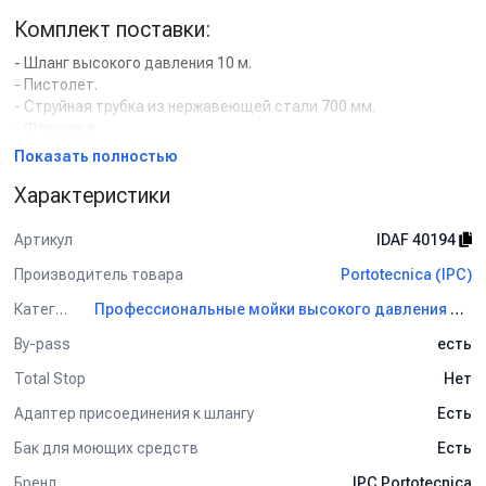
Комплект поставки:
- Шланг высокого давления 10 м.
- Пистолет.
- Струйная трубка из нержавеющей стали 700 мм.
- Форсунка.
Показать полностью
Применение:
Характеристики
Авторемонтные предприятия.
Мойка автомобилей.
Артикул
IDAF 40194
Мойка шасси.
Мойка двигателей.
Производитель товара
Portotecnica (IPC)
Предварительная мойка на автоматических моечных линиях.
Категория
Профессиональные мойки высокого давления Portotecnica (IPC)
Решение общих задач чистки на промышленных, коммунальных
и сельскохозяйственных предприятиях.
By-pass
есть
Total Stop
Нет
Адаптер присоединения к шлангу
Есть
Бак для моющих средств
Есть
Бренд
IPC Portotecnica