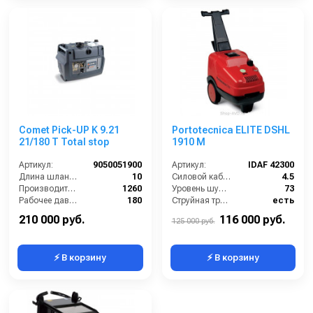
Comet Pick-UP K 9.21
Portotecnica ELITE DSHL
21/180 T Total stop
1910 M
Артикул:
9050051900
Артикул:
IDAF 42300
Длина шланга ВД (м):
10
Силовой кабель (м):
4.5
Производительность (л/ч):
1260
Уровень шума (дБ):
73
Рабочее давление (бар):
180
Струйная трубка (копьё):
есть
Мощность (кВт):
7.5
Мин. давление (бар):
30
210 000 руб.
116 000 руб.
125 000 руб.
⚡ В корзину
⚡ В корзину