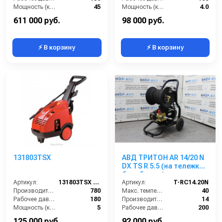
Мощность (кВт):
45
Мощность (кВт):
4.0
Обороты двигателя (об/мин):
1000
611 000 руб.
98 000 руб.
⚡ В корзину
⚡ В корзину
131803TSX
АВД ТРИТОН AR 14/20 N
DX TS R 5.5 (на тележке с
барабаном)
Артикул:
131803TSX (VER.351)
Артикул:
T-RC14.20N
Производительность (л/ч):
780
Макс. температура воды (°C):
40
Рабочее давление (бар):
180
Производительность (л/мин):
14
Мощность (кВт):
5
Рабочее давление (бар):
200
Электропитание (В):
380
Мощность (кВт):
5.5
125 000 руб.
92 000 руб.