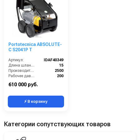
Portotecnica ABSOLUTE-
C S2041P T
Артикул:
IDAF40349
Длина шланга ВД (м):
15
Производительность (л/ч):
2500
Рабочее давление (бар):
200
Мощность (кВт):
15
610 000 руб.
⚡ В корзину
Категории сопутствующих товаров