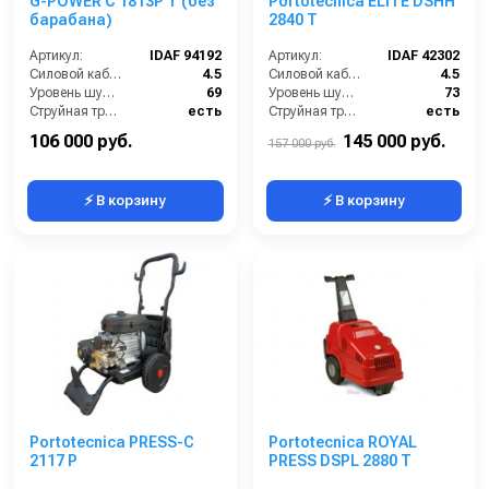
G-POWER C 1813P T (без
Portotecnica ELITE DSHH
барабана)
2840 T
Артикул:
IDAF 94192
Артикул:
IDAF 42302
Силовой кабель (м):
4.5
Силовой кабель (м):
4.5
Уровень шума (дБ):
69
Уровень шума (дБ):
73
Струйная трубка (копьё):
есть
Струйная трубка (копьё):
есть
Мин. давление (бар):
30
Мин. давление (бар):
30
106 000 руб.
145 000 руб.
157 000 руб.
⚡ В корзину
⚡ В корзину
Portotecnica PRESS-C
Portotecnica ROYAL
2117 P
PRESS DSPL 2880 T