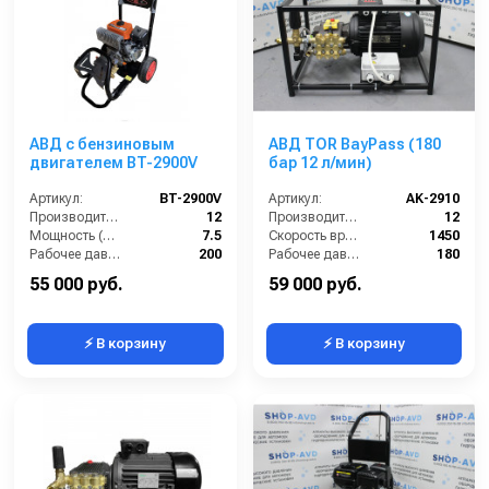
АВД с бензиновым
АВД TOR BayPass (180
двигателем BT-2900V
бар 12 л/мин)
Артикул:
BT-2900V
Артикул:
AK-2910
Производительность (л/мин):
12
Производительность (л/мин):
12
Мощность (л.с.):
7.5
Скорость вращения (об/мин):
1450
Рабочее давление (бар):
200
Рабочее давление (бар):
180
Обороты двигателя (об/мин):
3400
Мощность (кВт):
4
55 000 руб.
59 000 руб.
⚡ В корзину
⚡ В корзину