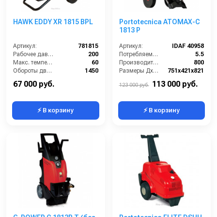
HAWK EDDY XR 1815 BPL
Portotecnica ATOMAX-C
1813 P
Артикул:
781815
Артикул:
IDAF 40958
Рабочее давление (бар):
200
Потребляемая мощность (Вт):
5.5
Макс. температура воды на входе (°C):
60
Производительность (л/ч):
800
Обороты двигателя (об/мин):
1450
Размеры ДхШхВ (мм):
751х421х821
Потребляемая мощность (кВт):
4
Длина шланга ВД (м):
10
67 000 руб.
113 000 руб.
123 000 руб.
⚡ В корзину
⚡ В корзину