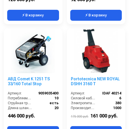
⚡ В корзину
⚡ В корзину
АВД Comet K 1251 TS
Portotecnica NEW ROYAL
33/160 Total Stop
DSHH 3160 T
Артикул:
9059035400
Артикул:
IDAF 40214
Потребляемая мощность (Вт):
10
Силовой кабель (м):
6
Струйная трубка (копьё):
есть
Электропитание (В):
380
Длина шланга ВД (м):
20
Производительность (л/ч):
1000
Размеры ДхШхВ (мм):
900х750х950
Рабочее давление (бар):
220
446 000 руб.
161 000 руб.
175 000 руб.