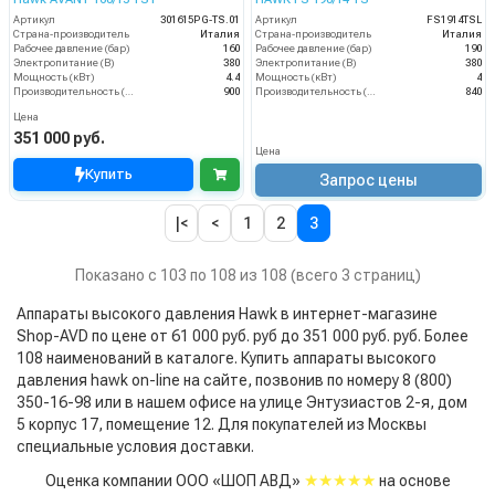
Артикул
301615PG-TS.01
Артикул
FS1914TSL
Страна-производитель
Италия
Страна-производитель
Италия
Рабочее давление (бар)
160
Рабочее давление (бар)
190
Электропитание (В)
380
Электропитание (В)
380
Мощность (кВт)
4.4
Мощность (кВт)
4
Производительность (л/ч)
900
Производительность (л/ч)
840
Цена
351 000 руб.
Цена
Купить
Запрос цены
|<
<
1
2
3
Показано с 103 по 108 из 108 (всего 3 страниц)
Аппараты высокого давления Hawk в интернет-магазине
Shop-AVD по цене от 61 000 руб. руб до 351 000 руб. руб. Более
108 наименований в каталоге. Купить аппараты высокого
давления hawk on-line на сайте, позвонив по номеру 8 (800)
350-16-98 или в нашем офисе на улице Энтузиастов 2-я, дом
5 корпус 17, помещение 12. Для покупателей из Москвы
специальные условия доставки.
★★★★★
Оценка компании ООО «ШОП АВД»
на основе