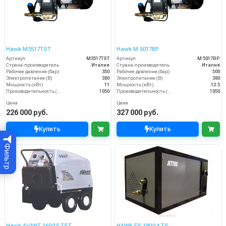
Hawk M3517TST
Hawk M 5017BP
Артикул
M3517TST
Артикул
M 5017BP
Страна-производитель
Италия
Страна-производитель
Италия
Рабочее давление (бар)
350
Рабочее давление (бар)
500
Электропитание (В)
380
Электропитание (В)
380
Мощность (кВт)
11
Мощность (кВт)
12.5
Производительность (л/ч)
1050
Производительность (л/ч)
1050
Цена
Цена
226 000 руб.
327 000 руб.
Купить
Купить
Фильтр
Hawk AVANT 160/15 TST
HAWK FS 190/14 TS