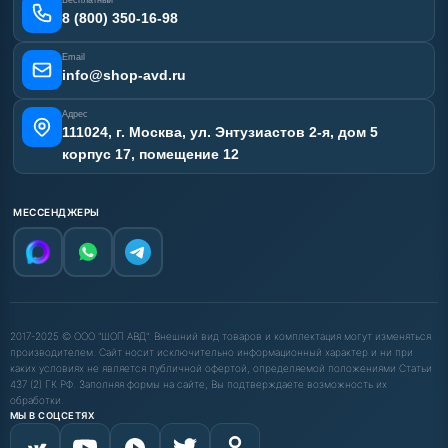
Бесплатный
Наши работы
8 (800) 350-16-98
Отзывы наших клиентов
Email
Карта сайта
info@shop-avd.ru
Адрес
111024, г. Москва, ул. Энтузиастов 2-я, дом 5
корпус 17, помещение 12
МЕССЕНДЖЕРЫ
2017-2025 © ООО "ШОП АВД". Внешний вид товаров и комплектация могут изменяться
производителем. Сайт носит исключительно информационный характер и ни при
каких условиях не является публичной офертой, определяемой положениями Статьи
437 (2) ГК РФ. Заполняя формы на сайте, Вы подтверждаете возможность их
обработки.
МЫ В СОЦСЕТЯХ