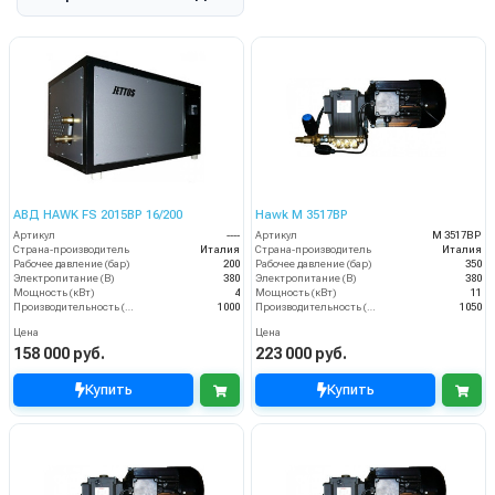
АВД HAWK FS 2015BP 16/200
Hawk M 3517BP
Артикул
----
Артикул
M 3517BP
Страна-производитель
Италия
Страна-производитель
Италия
Рабочее давление (бар)
200
Рабочее давление (бар)
350
Электропитание (В)
380
Электропитание (В)
380
Мощность (кВт)
4
Мощность (кВт)
11
Производительность (л/ч)
1000
Производительность (л/ч)
1050
Цена
Цена
158 000 руб.
223 000 руб.
Купить
Купить