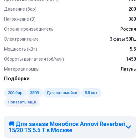
Используется на профессиональных автомойках, как
легкого типа так и грузового.
Давление (бар)
200
Мойка любых поверхностей, в т.ч. подготовка
Напряжение (В)
380
поверхностей к нанесению покрытий без использования
абразива
Страна-производитель
Россия
Мойка котлов, теплообменников, испарителей и другого
Электропитание
3 фазы 50Гц
оборудования от отложений и накипи
Мощность (кВт)
Мойка полов и открытых площадок
5.5
Подготовка конструкций к антикоррозионным работам,
Обороты двигателя (об/мин)
1450
удаления штукатурки, краски
Материал помпы
Латунь
Очистка и дезинфекция полов, поверхностей и
оборудования на
Подборки
предприятиях пищевой промышленности и многое
другое
200 бар
380В
Для автомойки
5.5 квт
Показать ещё
🚚 Для заказа Моноблок Annovi Reverberi
15/20 TS 5.5 T в Москве