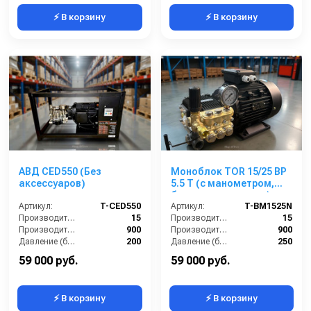
⚡ В корзину
⚡ В корзину
АВД CED550 (Без
Моноблок TOR 15/25 BP
аксессуаров)
5.5 T (с манометром,
без кнопки запуска)
Артикул:
T-CED550
Артикул:
T-BM1525N
Производительность (л/мин):
15
Производительность (л/мин):
15
Производительность (л/ч):
900
Производительность (л/ч):
900
Давление (бар):
200
Давление (бар):
250
Напряжение (В):
380
Напряжение (В):
380
59 000 руб.
59 000 руб.
⚡ В корзину
⚡ В корзину