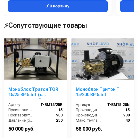
⚡ В корзину
⚡Сопутствующие товары
Моноблок Тритон TOR
Моноблок Тритон T
15/25 ВР 5.5 T (с
15/200 BP 5.5 T
манометром, без
электрики)
Артикул:
T-BM15/25R
Артикул:
T-BM15.20N
Производительность (л/мин):
15
Производительность (л/мин):
15
Производительность (л/ч):
900
Производительность (л/ч):
900
Давление (бар):
250
Макс. температура воды на входе (°C):
40
Напряжение (В):
380
Обороты двигателя (об/мин):
1450
50 000 руб.
58 000 руб.