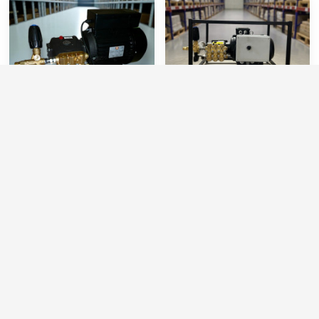
Аппарат высокого
АВД Тритон H 15/200 TS
давления M2015TS
5.5 (VRT 3)
Производительность (л/мин):
16
Артикул:
T-NMT15/20R
Производительность (л/ч):
960
Производительность (л/мин):
15
Температура (°C):
60
Производительность (л/ч):
900
Давление (бар):
200
Давление (бар):
200
Напряжение (В):
380
66 000 руб.
95 000 руб.
⚡ В корзину
⚡ В корзину