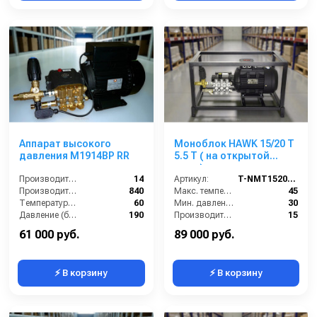
Аппарат высокого
Моноблок HAWK 15/20 T
давления M1914BP RR
5.5 T ( на открытой
раме)
Производительность (л/мин):
14
Артикул:
T-NMT1520RN
Производительность (л/ч):
840
Макс. температура воды (°C):
45
Температура (°C):
60
Мин. давление (бар):
30
Давление (бар):
190
Производительность (л/мин):
15
Производительность (л/ч):
900
61 000 руб.
89 000 руб.
⚡ В корзину
⚡ В корзину