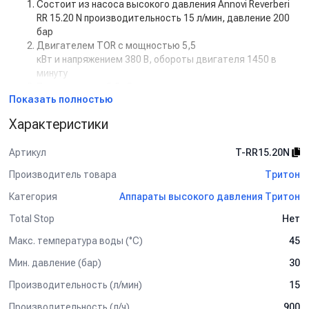
Состоит из насоса высокого давления Annovi Reverberi
RR 15.20 N производительность 15 л/мин, давление 200
бар
Двигателем TOR с мощностью 5,5
кВт и напряжением 380 В, обороты двигателя 1450 в
минуту
Пускателем на 5,5 кВт
Показать полностью
Дополнительная комплектация:
Характеристики
Манометр
Задержка выключения двигателя с таймером (от 5 сек
Артикул
T-RR15.20N
до 50 сек)
Кнопкой на 12В для установки на стену.
Производитель товара
Тритон
Рама настенная
Категория
Аппараты высокого давления Тритон
Рама на колесах
Барабан для шланга от 10 м до 50 м
Total Stop
Нет
Пенокомплект
Шланг высокого давления от 1 м до 50 м
Макс. температура воды (°C)
45
Турбофреза
Мин. давление (бар)
30
Система пескоструй
Производительность (л/мин)
15
Спектр применения:
Производительность (л/ч)
900