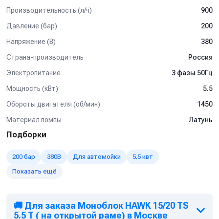
Производительность (л/ч)
900
Используется на профессиональных автомойках, как
легкого типа так и грузового.
Давление (бар)
200
Мойка любых поверхностей, в т.ч. подготовка
Напряжение (В)
380
поверхностей к нанесению покрытий без использования
абразива
Страна-производитель
Россия
Мойка котлов, теплообменников, испарителей и другого
Электропитание
3 фазы 50Гц
оборудования от отложений и накипи
Мощность (кВт)
Мойка полов и открытых площадок
5.5
Подготовка конструкций к антикоррозионным работам,
Обороты двигателя (об/мин)
1450
удаления штукатурки, краски
Материал помпы
Латунь
Очистка и дезинфекция полов, поверхностей и
оборудования на
Подборки
предприятиях пищевой промышленности и многое
другое
200 бар
380В
Для автомойки
5.5 квт
Показать ещё
🚚 Для заказа Моноблок HAWK 15/20 TS
5.5 T ( на открытой раме) в Москве