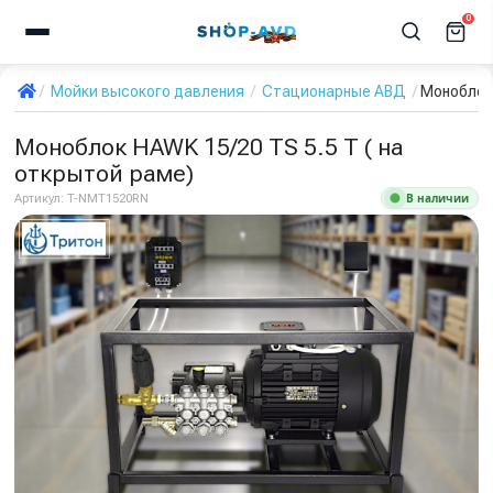
0
Мойки высокого давления
Стационарные АВД
Моноблок 
Моноблок HAWK 15/20 TS 5.5 T ( на
открытой раме)
В наличии
Артикул:
T-NMT1520RN