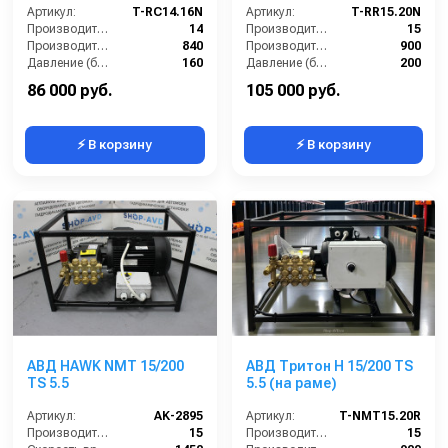
Артикул:
T-RC14.16N
Артикул:
T-RR15.20N
Производительность (л/мин):
14
Производительность (л/мин):
15
Производительность (л/ч):
840
Производительность (л/ч):
900
Давление (бар):
160
Давление (бар):
200
Напряжение (В):
380
Мощность (кВт):
5.5
86 000 руб.
105 000 руб.
⚡ В корзину
⚡ В корзину
АВД HAWK NMT 15/200
АВД Тритон Н 15/200 TS
TS 5.5
5.5 (на раме)
Артикул:
AK-2895
Артикул:
T-NMT15.20R
Производительность (л/мин):
15
Производительность (л/мин):
15