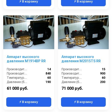
⚡ В корзину
⚡ В корзину
Аппарат высокого
Аппарат высокого
давления M1914BP RR
давления M2015TS RR
Производительность (л/мин):
14
Производительность (л/мин):
15
Производительность (л/ч):
840
Производительность (л/ч):
900
Температура (°C):
60
Температура (°C):
60
Давление (бар):
190
Давление (бар):
200
61 000 руб.
71 000 руб.
⚡ В корзину
⚡ В корзину