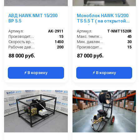
АВД HAWK NMT 15/200
Моноблок HAWK 15/200
BP 5.5
TS 5.5 T ( на открытой
раме)
Артикул:
AK-2911
Артикул:
T-NMT1520R
Производительность (л/мин):
15
Макс. температура воды (°C):
45
Скорость вращения (об/мин):
1450
Мин. давление (бар):
30
Рабочее давление (бар):
200
Производительность (л/мин):
15
Мощность (кВт):
5.5
Производительность (л/ч):
900
88 000 руб.
87 000 руб.
⚡ В корзину
⚡ В корзину