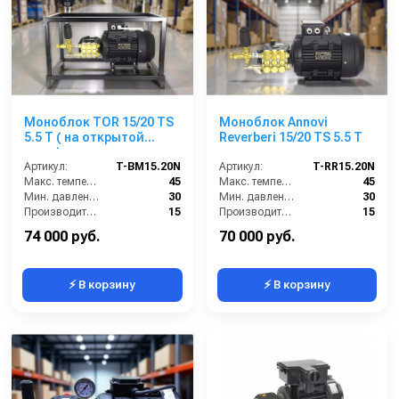
Моноблок TOR 15/20 TS
Моноблок Annovi
5.5 T ( на открытой
Reverberi 15/20 TS 5.5 T
раме)
Артикул:
T-BM15.20N
Артикул:
T-RR15.20N
Макс. температура воды (°C):
45
Макс. температура воды (°C):
45
Мин. давление (бар):
30
Мин. давление (бар):
30
Производительность (л/мин):
15
Производительность (л/мин):
15
Производительность (л/ч):
900
Производительность (л/ч):
900
74 000 руб.
70 000 руб.
⚡ В корзину
⚡ В корзину