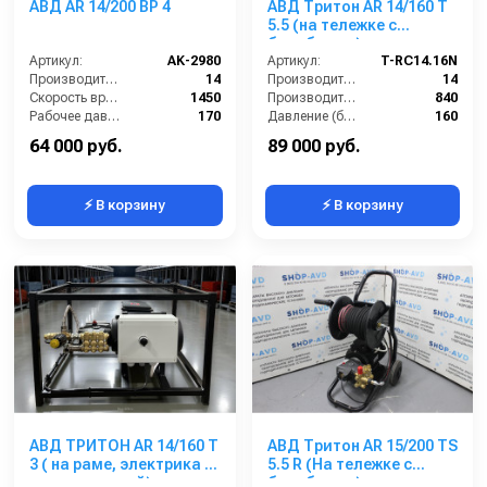
АВД AR 14/200 BP 4
АВД Тритон AR 14/160 T
5.5 (на тележке с
барабаном)
Артикул:
AK-2980
Артикул:
T-RC14.16N
Производительность (л/мин):
14
Производительность (л/мин):
14
Скорость вращения (об/мин):
1450
Производительность (л/ч):
840
Рабочее давление (бар):
170
Давление (бар):
160
Мощность (кВт):
4
Напряжение (В):
200
64 000 руб.
89 000 руб.
⚡ В корзину
⚡ В корзину
АВД ТРИТОН AR 14/160 T
АВД Тритон AR 15/200 TS
3 ( на раме, электрика с
5.5 R (На тележке с
теплозащитой)
барабаном)