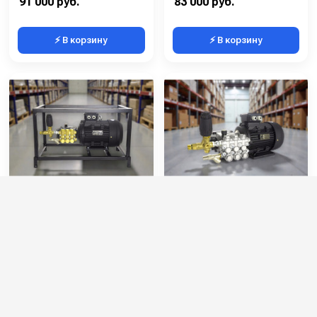
91 000 руб.
83 000 руб.
⚡ В корзину
⚡ В корзину
Моноблок Annovi
Моноблок TOR 15/20 T
Reverberi 15/200 TS 5.5 (
5.5 T
на открытой раме)
Артикул:
T- RR1520N
Артикул:
T-MOHP1520RN
Макс. температура воды (°C):
45
Мин. давление (бар):
30
Мин. давление (бар):
30
Производительность (л/мин):
15
Производительность (л/мин):
15
Производительность (л/ч):
900
Производительность (л/ч):
900
Давление (бар):
200
75 000 руб.
83 000 руб.