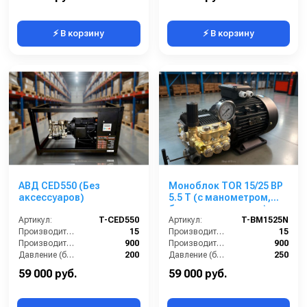
⚡ В корзину
⚡ В корзину
АВД CED550 (Без
Моноблок TOR 15/25 BP
аксессуаров)
5.5 T (с манометром,
без кнопки запуска)
Артикул:
T-CED550
Артикул:
T-BM1525N
Производительность (л/мин):
15
Производительность (л/мин):
15
Производительность (л/ч):
900
Производительность (л/ч):
900
Давление (бар):
200
Давление (бар):
250
Напряжение (В):
380
Напряжение (В):
380
59 000 руб.
59 000 руб.