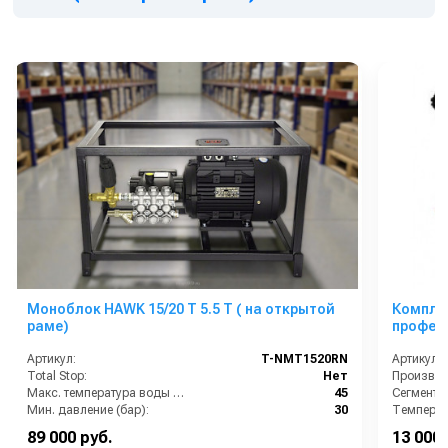
Моноблок HAWK 15/20 T 5.5 T ( на открытой
Комплек
раме)
професс
Артикул:
T-NMT1520RN
Артикул:
Total Stop:
Нет
Макс. температура воды (°C):
45
Сегмент:
Мин. давление (бар):
30
Температу
Производительность (л/мин):
15
Рабочее д
89 000 руб.
13 000 
Производительность (л/ч):
900