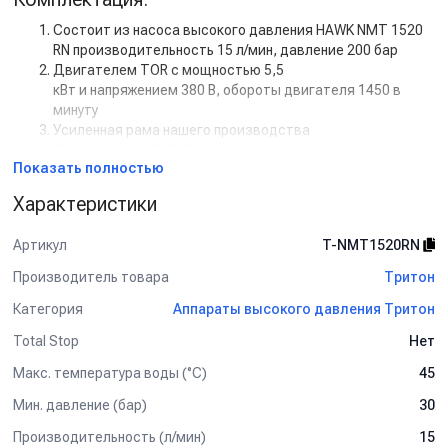
Состоит из насоса высокого давления HAWK NMT 1520
RN производительность 15 л/мин, давление 200 бар
Двигателем TOR с мощностью 5,5
кВт и напряжением 380 В, обороты двигателя 1450 в
минуту
Усиленная рама нашего производства
Пускателем на 5,5 кВт
Показать полностью
Дополнительная комплектация:
Характеристики
Манометр
Задержка выключения двигателя с таймером (от 5 сек
Артикул
T-NMT1520RN
до 50 сек)
Кнопкой на 12В для установки на стену.
Производитель товара
Тритон
Рама настенная
Категория
Аппараты высокого давления Тритон
Рама на колесах
Барабан для шланга от 10 м до 50 м
Total Stop
Нет
Пенокомплект
Шланг высокого давления от 1 м до 50 м
Макс. температура воды (°C)
45
Турбофреза
Мин. давление (бар)
30
Система пескоструй
Производительность (л/мин)
15
Спектр применения: