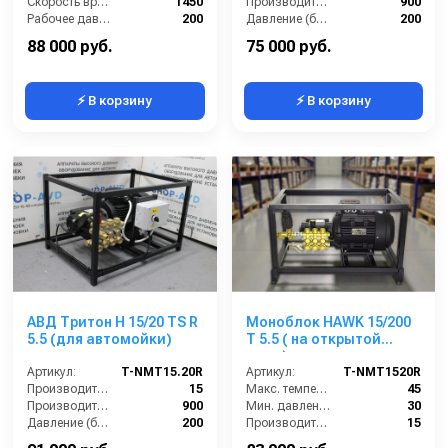
Скорость вращения (об/мин):
1450
Производительность (л/ч):
900
Рабочее давление (бар):
200
Давление (бар):
200
Мощность (кВт):
5.5
Напряжение (В):
380
88 000 руб.
75 000 руб.
⚡ В корзину
⚡ В корзину
АВД Тритон H 15/20 TS R
Моноблок HAWK 15/200
5.5 (для автомойки)
T 5.5 ( на открытой
раме)
Артикул:
T-NMT15.20R
Артикул:
T-NMT1520R
Производительность (л/мин):
15
Макс. температура воды (°C):
45
Производительность (л/ч):
900
Мин. давление (бар):
30
Давление (бар):
200
Производительность (л/мин):
15
Мощность (л.с.):
7.5
Производительность (л/ч):
900