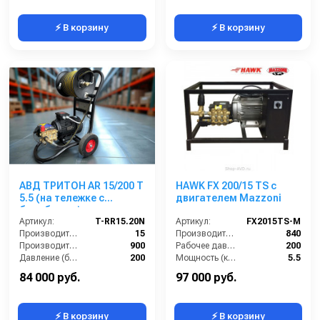
⚡ В корзину
⚡ В корзину
АВД ТРИТОН AR 15/200 T
HAWK FX 200/15 TS с
5.5 (на тележке с
двигателем Mazzoni
барабаном)
Артикул:
T-RR15.20N
Артикул:
FX2015TS-M
Производительность (л/мин):
15
Производительность (л/ч):
840
Производительность (л/ч):
900
Рабочее давление (бар):
200
Давление (бар):
200
Мощность (кВт):
5.5
Напряжение (В):
380
Электропитание (В):
380
84 000 руб.
97 000 руб.
⚡ В корзину
⚡ В корзину