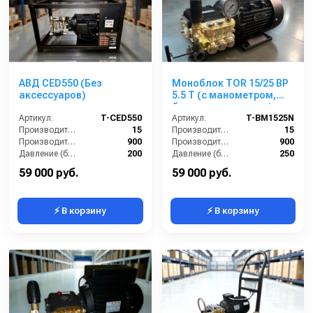
АВД CED550 (Без
Моноблок TOR 15/25 BP
аксессуаров)
5.5 T (с манометром,
без кнопки запуска)
Артикул:
T-CED550
Артикул:
T-BM1525N
Производительность (л/мин):
15
Производительность (л/мин):
15
Производительность (л/ч):
900
Производительность (л/ч):
900
Давление (бар):
200
Давление (бар):
250
Напряжение (В):
380
Напряжение (В):
380
59 000 руб.
59 000 руб.
⚡ В корзину
⚡ В корзину