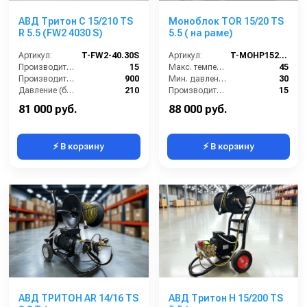
АВД Тритон C 15/210 TS
Моноблок TOR 15/20 TS
R 5.5 (FW2 4030 S)
5.5 ( на раме)
Артикул:
T-FW2-40.30S
Артикул:
T-MOHP1520RN
Производительность (л/мин):
15
Макс. температура воды (°C):
45
Производительность (л/ч):
900
Мин. давление (бар):
30
Давление (бар):
210
Производительность (л/мин):
15
Мощность (л.с.):
7.5
Производительность (л/ч):
900
81 000 руб.
88 000 руб.
⚡ В корзину
⚡ В корзину
АВД ТРИТОН AR 14/16 TS
АВД Тритон Н 15/200 TS