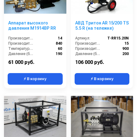
Аппарат высокого
АВД Тритон AR 15/200 TS
давления M1914BP RR
5.5 R (на тележке)
Производительность (л/мин):
14
Артикул:
T-RR15.20N
Производительность (л/ч):
840
Производительность (л/мин):
15
Температура (°C):
60
Производительность (л/ч):
900
Давление (бар):
190
Давление (бар):
200
Напряжение (В):
380
61 000 руб.
106 000 руб.
⚡ В корзину
⚡ В корзину