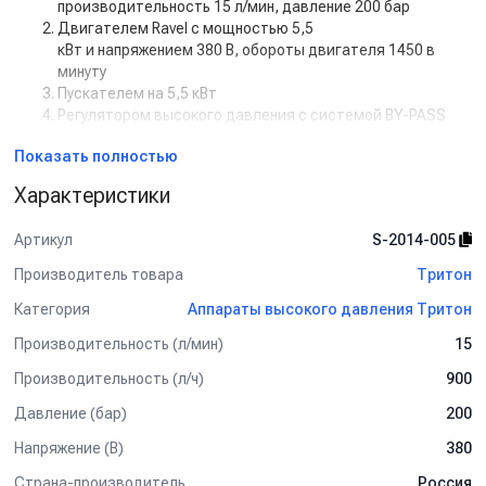
производительность 15 л/мин, давление 200 бар
Двигателем Ravel с мощностью 5,5
кВт и напряжением 380 В, обороты двигателя 1450 в
минуту
Пускателем на 5,5 кВт
Регулятором высокого давления с системой BY-PASS
Дополнительная комплектация:
Показать полностью
Манометр
Характеристики
Задержка выключения двигателя с таймером (от 5 сек
до 50 сек)
Артикул
S-2014-005
Кнопкой на 12В для установки на стену.
Рама настенная
Производитель товара
Тритон
Рама на колесах
Категория
Аппараты высокого давления Тритон
Барабан для шланга от 10 м до 50 м
Пенокомплект
Производительность (л/мин)
15
Шланг высокого давления от 1 м до 50 м
Турбофреза
Производительность (л/ч)
900
Система пескоструй
Давление (бар)
200
Спектр применения:
Напряжение (В)
380
Используется на профессиональных автомойках, как
Страна-производитель
Россия