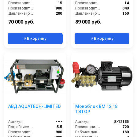
Производительность (л/мин):
15
Производительность (л/мин):
14
Производительность (л/ч):
900
Производительность (л/ч):
840
Давление (бар):
200
Давление (бар):
160
Напряжение (В):
380
Напряжение (В):
200
70 000 руб.
89 000 руб.
⚡ В корзину
⚡ В корзину
АВД AQUATECH-LIMITED
Моноблок BM 12.18
TSTOP
Артикул:
----
Артикул:
S-12185
Потребляемая мощность (кВт):
5.5
Производительность (л/ч):
720
Производительность (л/ч):
900
Рабочее давление (бар):
180