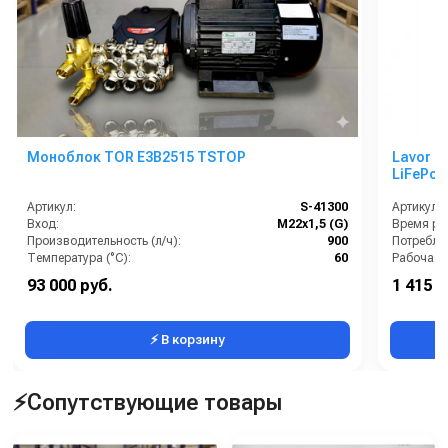
Моноблок TOR E3B2515 TSTOP
Lavor Pr
LiFePo4
Артикул:
S-41300
Артикул:
Вход:
М22х1,5 (G)
Время раб
Производительность (л/ч):
900
Температура (°C):
60
Страна-производитель:
Россия
Тип маш
93 000 руб.
1 415 0
Рабочее давление (бар):
200
Уровень 
⚡ В корзину
⚡Сопутствующие товары