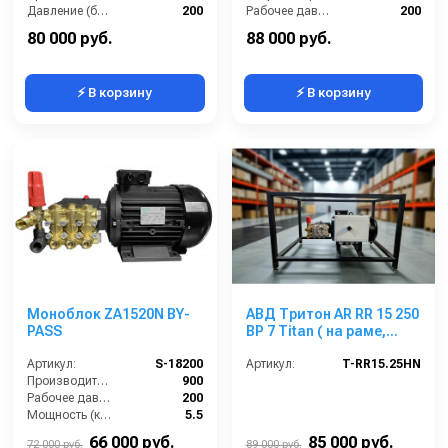
Давление (бар):
200
Рабочее давление (бар):
200
Напряжение (В):
380
Мощность (кВт):
5.5
80 000 руб.
88 000 руб.
⚡ В корзину
⚡ В корзину
Моноблок ZA1520N BY-
АВД Тритон AR RR 15 250
PASS
BP 7 Titan ( на раме,
электрика с
Артикул:
S-18200
теплозащитой)
Артикул:
T-RR15.25HN
Производительность (л/ч):
900
Рабочее давление (бар):
200
Мощность (кВт):
5.5
Электропитание (В):
380
66 000 руб.
85 000 руб.
72 000 руб.
89 000 руб.