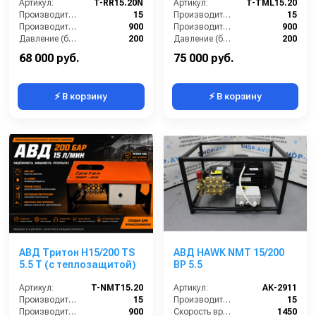
Артикул:
T-RR15.20N
Артикул:
T-TML15.20
Производительность (л/мин):
15
Производительность (л/мин):
15
Производительность (л/ч):
900
Производительность (л/ч):
900
Давление (бар):
200
Давление (бар):
200
Напряжение (В):
220
Мощность (кВт):
5.5
68 000 руб.
75 000 руб.
⚡ В корзину
⚡ В корзину
АВД Тритон H15/200 TS
АВД HAWK NMT 15/200
5.5 T (с теплозащитой)
BP 5.5
Артикул:
T-NMT15.20
Артикул:
AK-2911
Производительность (л/мин):
15
Производительность (л/мин):
15
Производительность (л/ч):
900
Скорость вращения (об/мин):
1450