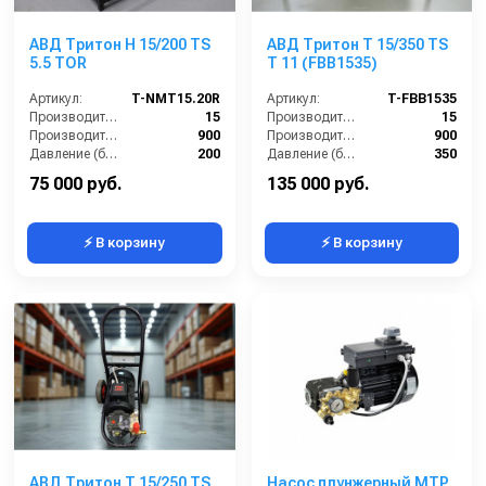
АВД Тритон H 15/200 TS
АВД Тритон T 15/350 TS
5.5 TOR
T 11 (FBB1535)
Артикул:
T-NMT15.20R
Артикул:
T-FBB1535
Производительность (л/мин):
15
Производительность (л/мин):
15
Производительность (л/ч):
900
Производительность (л/ч):
900
Давление (бар):
200
Давление (бар):
350
Мощность (кВт):
5.5
Напряжение (В):
400
75 000 руб.
135 000 руб.
⚡ В корзину
⚡ В корзину
АВД Тритон T 15/250 TS
Насос плунжерный MTP