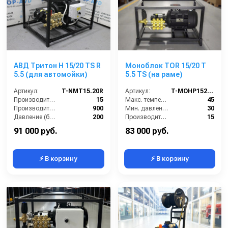
АВД Тритон H 15/20 TS R
Моноблок TOR 15/20 T
5.5 (для автомойки)
5.5 TS (на раме)
Артикул:
T-NMT15.20R
Артикул:
T-MOHP1520R
Производительность (л/мин):
15
Макс. температура воды (°C):
45
Производительность (л/ч):
900
Мин. давление (бар):
30
Давление (бар):
200
Производительность (л/мин):
15
Мощность (л.с.):
7.5
Производительность (л/ч):
900
91 000 руб.
83 000 руб.
⚡ В корзину
⚡ В корзину