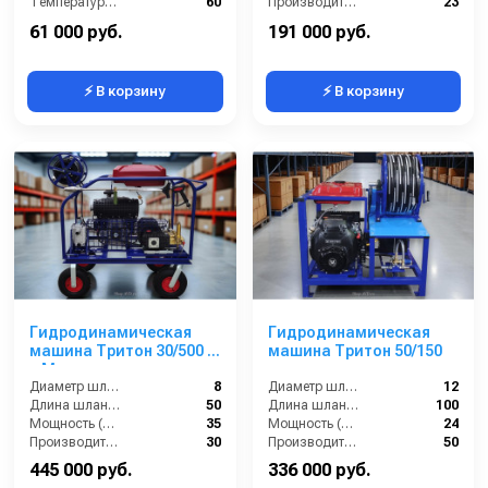
Температура жидкости (°С) max:
60
Производительность (л/мин):
23
Температура жидкости (°С) max:
60
61 000 руб.
191 000 руб.
⚡ В корзину
⚡ В корзину
Гидродинамическая
Гидродинамическая
машина Тритон 30/500 Б
машина Тритон 50/150
+ Мотопомпа
Диаметр шланга (⌀) мм::
8
Диаметр шланга (⌀) мм::
12
Длина шланга (м):
50
Длина шланга (м):
100
Мощность (л/с):
35
Мощность (л/с):
24
Производительность (л/мин):
30
Производительность (л/мин):
50
445 000 руб.
336 000 руб.