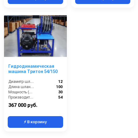
Гидродинамическая
машина Тритон 54/150
Диаметр шланга (⌀) мм::
12
Длина шланга (м):
100
Мощность (л/с):
30
Производительность (л/мин):
54
367 000 руб.
⚡ В корзину