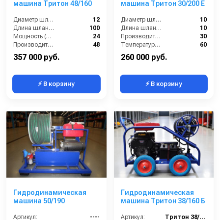
машина Тритон 48/160
машина Тритон 30/200 Е
Диаметр шланга (⌀) мм::
12
Диаметр шланга (⌀) мм::
10
Длина шланга (м):
100
Длина шланга (м):
10
Мощность (л/с):
24
Производительность (л/мин):
30
Производительность (л/мин):
48
Температура жидкости (°С) max:
60
357 000 руб.
260 000 руб.
⚡ В корзину
⚡ В корзину
Гидродинамическая
Гидродинамическая
машина 50/190
машина Тритон 38/160 Б
Артикул:
----
Артикул:
Тритон 38/160 Б