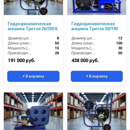
Гидродинамическая
Гидродинамическая
машина Тритон 26/200 Б
машина Тритон 50/190
Диаметр шланга (⌀) мм::
8
Диаметр шланга (⌀) мм::
12
Длина шланга (м):
50
Длина шланга (м):
100
Мощность (л/с):
15
Мощность (л/с):
30
Производительность (л/мин):
26
Производительность (л/мин):
50
191 000 руб.
438 000 руб.
⚡ В корзину
⚡ В корзину