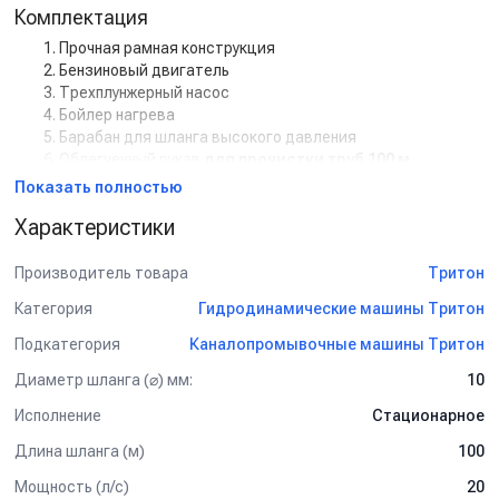
Комплектация
Прочная рамная конструкция
Бензиновый двигатель
Трехплунжерный насос
Бойлер нагрева
Барабан для шланга высокого давления
Облегченный рукав
для прочистки труб 100 м
Топливный бак 20 л (дизель)
Показать полностью
Аккумулятор
12 V
Характеристики
Фреза прочистная – пробивная
Фильтр тонкой очистки
Трехходовой распределительный кран
Производитель товара
Тритон
Комплект каналопромывочной установки
Категория
Гидродинамические машины Тритон
21/250 ДБ
Подкатегория
Каналопромывочные машины Тритон
Бензиновый двигатель
– надежный мотор с
Диаметр шланга (⌀) мм:
10
воздушным охлаждением для автономной работы.
Насос высокого давления
250 бар
с
Исполнение
Стационарное
производительностью
21 л/мин
.
Длина шланга (м)
100
Бойлер нагрева
– обеспечивает подогрев воды до
140
°C
для эффективного растворения жировых отложений.
Мощность (л/с)
20
Барабан с напорным рукавом (100 м, Ø 10 мм)
–