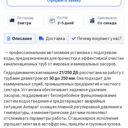
Оформить заявку
По городу
По РФ
Самовывоз
🚚
📦
🏬
Завтра
2–5 дней
Со склада
Описание
Доставка
Почему покупают у нас?
— профессиональная автономная установка с подогревом
воды, предназначенная для прочистки и эффективной очистки
канализационных труб от жировых и минеральных засоров.
Гидродинамическая машина
21/250 ДБ
рассчитана на работу с
трубами диаметром
от 50 до 250 мм
. Она подходит для
коммунальных служб, промышленных предприятий и частного
сектора. Установка обеспечивает надежное удаление
засоров, поддерживает бесперебойное функционирование
систем водоотведения и предотвращает аварийные
ситуации. Аппарат оснащен плавной регулировкой давления и
температуры, а манометрические датчики позволяют
отслеживать параметры работы. Стационарное исполнение
упрощает монтаж в автофургоны, прицепы и грузовые кузова.