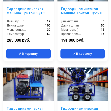
Гидродинамическая
Гидродинамическая
машина Тритон 50/150
машина Тритон 18/250 Б
МВ
Диаметр шланга (⌀) мм::
12
Диаметр шланга (⌀) мм::
8
Длина шланга (м):
100
Длина шланга (м):
50
Мощность (л/с):
30
Мощность (л/с):
15
Температура жидкости (°С) max:
60
Производительность (л/мин):
18
285 000 руб.
191 000 руб.
⚡ В корзину
⚡ В корзину
Гидродинамическая
Гидродинамическая