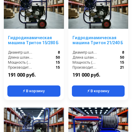
Гидродинамическая
Гидродинамическая
машина Тритон 15/280 Б
машина Тритон 21/240 Б
Диаметр шланга (⌀) мм::
8
Диаметр шланга (⌀) мм::
8
Длина шланга (м):
50
Длина шланга (м):
50
Мощность (л/с):
15
Мощность (л/с):
15
Производительность (л/мин):
15
Производительность (л/мин):
21
191 000 руб.
191 000 руб.
⚡ В корзину
⚡ В корзину