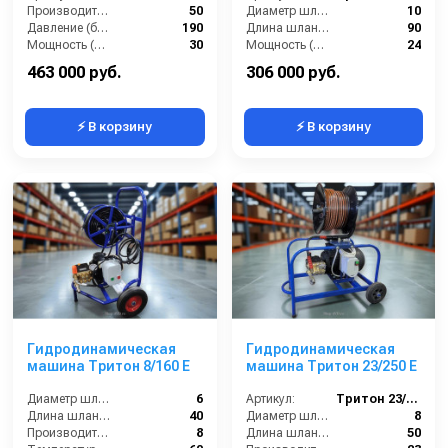
Производительность (л/мин):
50
Диаметр шланга (⌀) мм::
10
Давление (бар):
190
Длина шланга (м):
90
Мощность (л.с.):
30
Мощность (л/с):
24
Мощность (кВт):
18
Производительность (л/мин):
38
463 000 руб.
306 000 руб.
⚡ В корзину
⚡ В корзину
Гидродинамическая
Гидродинамическая
машина Тритон 8/160 Е
машина Тритон 23/250 Е
Диаметр шланга (⌀) мм::
6
Артикул:
Тритон 23/250 Е
Длина шланга (м):
40
Диаметр шланга (⌀) мм::
8
Производительность (л/мин):
8
Длина шланга (м):
50