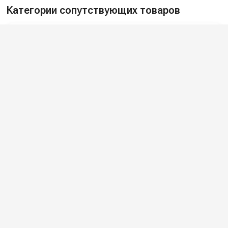
Категории сопутствующих товаров
Каналопромывочные машины
Аппараты для прочистки труб с
автономным двигателем
Гидродинамические машины
Аппараты для прочистки труб с
электромотором