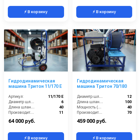
⚡ В корзину
⚡ В корзину
Гидродинамическая
Гидродинамическая
машина Тритон 11/170 Е
машина Тритон 70/180
Артикул:
11/170 Е
Диаметр шланга (⌀) мм::
12
Диаметр шланга (⌀) мм::
6
Длина шланга (м):
100
Длина шланга (м):
40
Мощность (л/с):
40
Производительность (л/мин):
11
Производительность (л/мин):
70
Температура жидкости (°С) max:
60
64 000 руб.
459 000 руб.
⚡ В корзину
⚡ В корзину