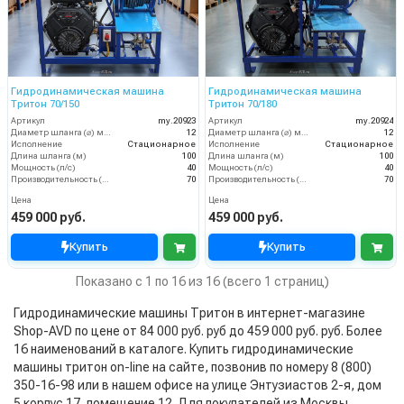
Гидродинамическая машина
Гидродинамическая машина
Тритон 70/150
Тритон 70/180
Артикул
my.20923
Артикул
my.20924
Диаметр шланга (⌀) мм:
12
Диаметр шланга (⌀) мм:
12
Исполнение
Стационарное
Исполнение
Стационарное
Длина шланга (м)
100
Длина шланга (м)
100
Мощность (л/с)
40
Мощность (л/с)
40
Производительность (л/мин)
70
Производительность (л/мин)
70
Цена
Цена
459 000 руб.
459 000 руб.
Купить
Купить
Показано с 1 по 16 из 16 (всего 1 страниц)
Гидродинамические машины Тритон в интернет-магазине
Shop-AVD по цене от 84 000 руб. руб до 459 000 руб. руб. Более
16 наименований в каталоге. Купить гидродинамические
машины тритон on-line на сайте, позвонив по номеру 8 (800)
350-16-98 или в нашем офисе на улице Энтузиастов 2-я, дом
5 корпус 17, помещение 12. Для покупателей из Москвы