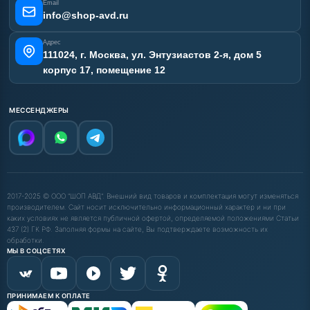
Email
Карта сайта
info@shop-avd.ru
Адрес
111024, г. Москва, ул. Энтузиастов 2-я, дом 5
корпус 17, помещение 12
МЕССЕНДЖЕРЫ
2017-2025 © ООО "ШОП АВД". Внешний вид товаров и комплектация могут изменяться
производителем. Сайт носит исключительно информационный характер и ни при
каких условиях не является публичной офертой, определяемой положениями Статьи
437 (2) ГК РФ. Заполняя формы на сайте, Вы подтверждаете возможность их
обработки.
МЫ В СОЦСЕТЯХ
ПРИНИМАЕМ К ОПЛАТЕ