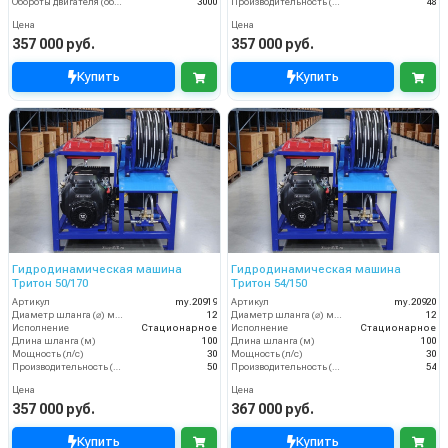
Обороты двигателя (об/мин)
3000
Производительность (л/мин)
48
Цена
Цена
357 000 руб.
357 000 руб.
Купить
Купить
Гидродинамическая машина
Гидродинамическая машина
Тритон 50/170
Тритон 54/150
Артикул
my.20919
Артикул
my.20920
Диаметр шланга (⌀) мм:
12
Диаметр шланга (⌀) мм:
12
Исполнение
Стационарное
Исполнение
Стационарное
Длина шланга (м)
100
Длина шланга (м)
100
Мощность (л/с)
30
Мощность (л/с)
30
Производительность (л/мин)
50
Производительность (л/мин)
54
Цена
Цена
357 000 руб.
367 000 руб.
Купить
Купить