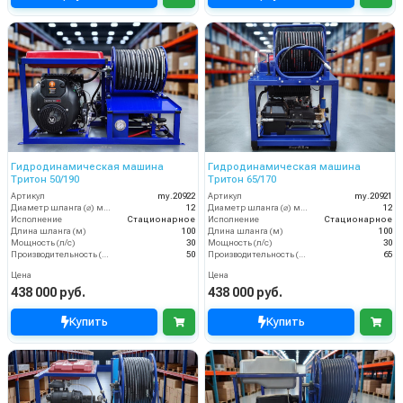
Гидродинамическая машина
Гидродинамическая машина
Тритон 50/190
Тритон 65/170
Артикул
my.20922
Артикул
my.20921
Диаметр шланга (⌀) мм:
12
Диаметр шланга (⌀) мм:
12
Исполнение
Стационарное
Исполнение
Стационарное
Длина шланга (м)
100
Длина шланга (м)
100
Мощность (л/с)
30
Мощность (л/с)
30
Производительность (л/мин)
50
Производительность (л/мин)
65
Цена
Цена
438 000 руб.
438 000 руб.
Купить
Купить