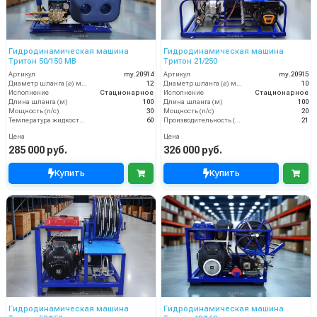
Гидродинамическая машина
Гидродинамическая машина
Тритон 50/150 МВ
Тритон 21/250
Артикул
my.20914
Артикул
my.20915
Диаметр шланга (⌀) мм:
12
Диаметр шланга (⌀) мм:
10
Исполнение
Стационарное
Исполнение
Стационарное
Длина шланга (м)
100
Длина шланга (м)
100
Мощность (л/с)
30
Мощность (л/с)
20
Температура жидкости (°С) max
60
Производительность (л/мин)
21
Цена
Цена
285 000 руб.
326 000 руб.
Купить
Купить
Гидродинамическая машина
Гидродинамическая машина