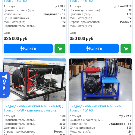
Тритон 50/150
Тритон 48/160
Артикул
my.20917
Артикул
gidro-48/160
Диаметр шланга (⌀) мм:
12
Производительность (л/мин)
48
Исполнение
Стационарное
Давление (бар)
160
Длина шланга (м)
100
Мощность (л.с.)
24
Мощность (л/с)
24
Страна-производитель
Россия
Производительность (л/мин)
50
Мощность (кВт)
18
Цена
Цена
336 000 руб.
350 000 руб.
Купить
Купить
Фильтр
Гидродинамическая машина АВД
Гидродинамическая машина
Тритон К-50 - каналопромывка
Тритон 48/160
Артикул
K-50
Артикул
my.20918
Производительность (л/мин)
50
Диаметр шланга (⌀) мм:
12
Производительность (л/ч)
3000
Исполнение
Стационарное
Давление (бар)
190
Длина шланга (м)
100
Страна-производитель
Россия
Мощность (л/с)
24