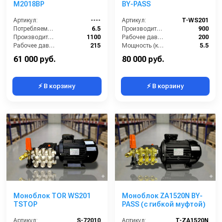
M2018BP
BY-PASS
Артикул:
----
Артикул:
T-WS201
Потребляемая мощность (кВт):
6.5
Производительность (л/ч):
900
Производительность (л/ч):
1100
Рабочее давление (бар):
200
Рабочее давление (бар):
215
Мощность (кВт):
5.5
Мощность (кВт):
5.5
Электропитание (В):
380
61 000 руб.
80 000 руб.
⚡ В корзину
⚡ В корзину
Моноблок TOR WS201
Моноблок ZA1520N BY-
TSTOP
PASS (с гибкой муфтой)
Артикул:
S-72010
Артикул:
T-ZA1520N