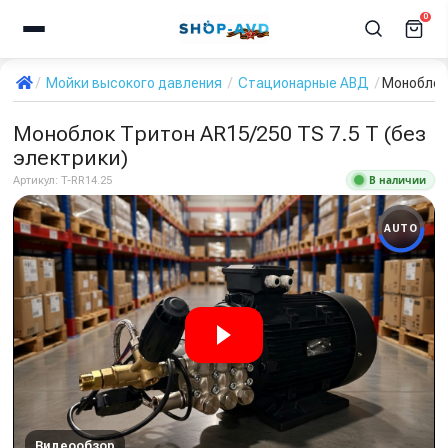
0
Мойки высокого давления
Стационарные АВД
Моноблок 
Моноблок Тритон AR15/250 TS 7.5 T (без
электрики)
В наличии
Артикул:
T-RR14.25
AUTO
Видеообзор