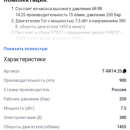
Состоит из насоса высокого давления AR RR
14.25
производительность 15 л/мин, давление 250 бар
Двигателем Tor с мощностью 7,5 кВт и напряжением 380
В, обороты двигателя 1455 в минуту
Пистолет в сборе STS11 с вращением (аналог
R+M ST-
2300). Копье 60 см. форсунка 25045.
Шланг ВД гайка-гайка, 2SN-08, 450 бар, 20 м
Показать полностью
Дополнительная комплектация:
Характеристики
Манометр
Задержка выключения двигателя с таймером (от 5 сек
Артикул
T-RR14.25
до 50 сек)
Кнопкой на 12В для установки на стену.
Производительность (л/ч)
900
Рама настенная
Страна-производитель
Россия
Рама на колесах
Барабан для шланга от 10 м до 50 м
Рабочее давление (бар)
250
Пенокомплект
Мощность (кВт)
7.5
Шланг высокого давления от 1 м до 50 м
Турбофреза
Электропитание (В)
380
Система пескоструй
Обороты двигателя (об/мин)
1455
Спектр применения: