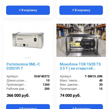
⚡ В корзину
⚡ В корзину
Portotecnica SML-C
Моноблок TOR 15/20 TS
D2021Pi T
5.5 T ( на открытой
раме)
Артикул:
IDAF40372
Артикул:
T-BM15.20N
Длина шланга ВД (м):
10
Макс. температура воды (°C):
45
Производительность (л/ч):
1260
Мин. давление (бар):
30
Рабочее давление (бар):
200
Производительность (л/мин):
15
Мощность (кВт):
9.4
Производительность (л/ч):
900
366 000 руб.
74 000 руб.
⚡ В корзину
⚡ В корзину