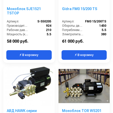
Моноблок SJE1521
Gidra FM0 15/200 TS
TSTOP
Артикул:
S-550205
Артикул:
FM0 15/200TS
Производительность (л/ч):
924
Обороты двигателя (об/мин):
1450
Рабочее давление (бар):
210
Потребляемая мощность (кВт):
5.5
Мощность (кВт):
5.5
Электропитание (В):
380
Электропитание (В):
380
Производительность (л/ч):
900
58 000 руб.
61 000 руб.
⚡ В корзину
⚡ В корзину
АВД HAWK серии
Моноблок TOR WS201