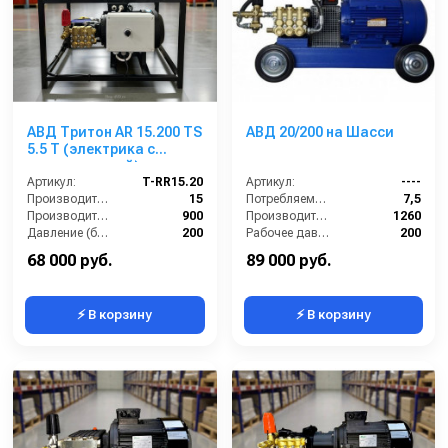
АВД Тритон AR 15.200 TS
АВД 20/200 на Шасси
5.5 Т (электрика с
теплозащитой)
Артикул:
T-RR15.20
Артикул:
----
Производительность (л/мин):
15
Потребляемая мощность (кВт):
7,5
Производительность (л/ч):
900
Производительность (л/ч):
1260
Давление (бар):
200
Рабочее давление (бар):
200
Напряжение (В):
380
Мощность (кВт):
7.5
68 000 руб.
89 000 руб.
⚡ В корзину
⚡ В корзину