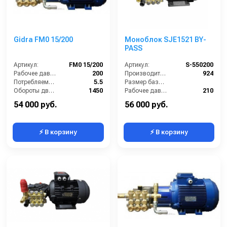
Gidra FM0 15/200
Моноблок SJE1521 BY-
PASS
Артикул:
FM0 15/200
Артикул:
S-550200
Рабочее давление (бар):
200
Производительность (л/ч):
924
Потребляемая мощность (кВт):
5.5
Размер базовой станции (ДхШхВ):
Обороты двигателя (об/мин):
1450
Рабочее давление (бар):
210
Производительность (л/ч):
900
Мощность (кВт):
5.5
54 000 руб.
56 000 руб.
⚡ В корзину
⚡ В корзину