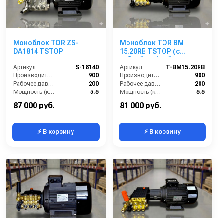
Моноблок TOR ZS-
Моноблок TOR BM
DA1814 TSTOP
15.20RB TSTOP (с
гибкой муфтой)
Артикул:
S-18140
Артикул:
T-BM15.20RB
Производительность (л/ч):
900
Производительность (л/ч):
900
Рабочее давление (бар):
200
Рабочее давление (бар):
200
Мощность (кВт):
5.5
Мощность (кВт):
5.5
Электропитание (В):
380
Электропитание (В):
380
87 000 руб.
81 000 руб.
⚡ В корзину
⚡ В корзину