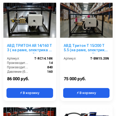
АВД ТРИТОН AR 14/160 T
АВД Тритон Т 15/200 Т
3 ( на раме, электрика с
5.5 (на раме, электрика
теплозащитой)
с теплозащитой)
Артикул:
T-RC14.16N
Артикул:
T-BM15.20N
Производительность (л/мин):
14
Производительность (л/ч):
840
Давление (бар):
160
Напряжение (В):
380
86 000 руб.
75 000 руб.
⚡ В корзину
⚡ В корзину