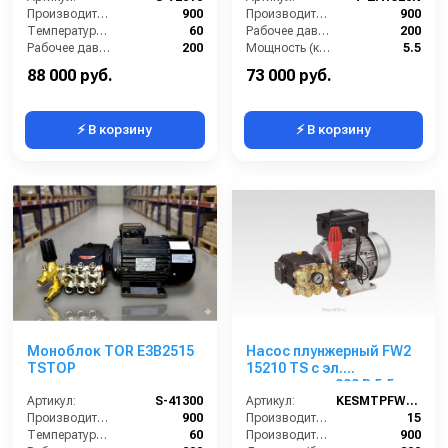
Производительность (л/ч):
900
Производительность (л/ч):
900
Температура (°C):
60
Рабочее давление (бар):
200
Рабочее давление (бар):
200
Мощность (кВт):
5.5
Мощность (кВт):
5.5
Электропитание (В):
380
88 000 руб.
73 000 руб.
⚡ В корзину
⚡ В корзину
Моноблок TOR E3B2515
Насос плунжерный FW2
TSTOP
15210 TS с эл.
двигателем 380 В 5,5
Артикул:
S-41300
кВт c электрическим
Артикул:
KESMTPFW2 15/200
Производительность (л/ч):
900
блоком управления
Производительность (л/мин):
15
Температура (°C):
60
Производительность (л/ч):
900