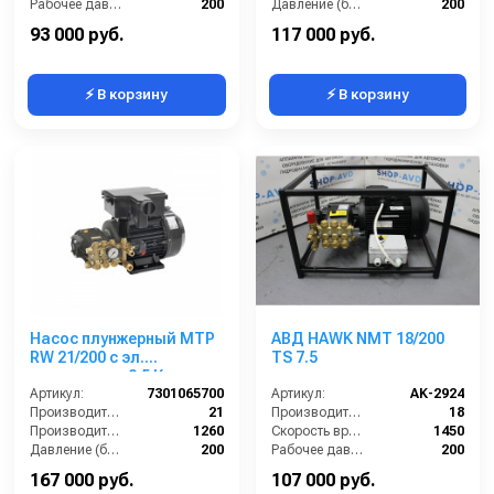
Рабочее давление (бар):
200
Давление (бар):
200
Мощность (кВт):
5.5
Рабочее давление (бар):
200
93 000 руб.
117 000 руб.
⚡ В корзину
⚡ В корзину
Насос плунжерный MTP
АВД HAWK NMT 18/200
RW 21/200 с эл.
TS 7.5
двигателем 8,5 Квт
220/380 В
Артикул:
7301065700
Артикул:
AK-2924
Производительность (л/мин):
21
Производительность (л/мин):
18
Производительность (л/ч):
1260
Скорость вращения (об/мин):
1450
Давление (бар):
200
Рабочее давление (бар):
200
Рабочее давление (бар):
200
Мощность (кВт):
7.5
167 000 руб.
107 000 руб.