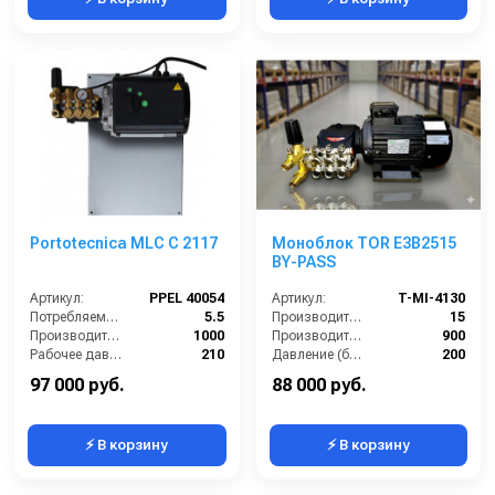
Portotecnica MLC C 2117
Моноблок TOR E3B2515
BY-PASS
Артикул:
PPEL 40054
Артикул:
T-MI-4130
Потребляемая мощность (кВт):
5.5
Производительность (л/мин):
15
Производительность (л/ч):
1000
Производительность (л/ч):
900
Рабочее давление (бар):
210
Давление (бар):
200
Мощность (кВт):
6.4
Напряжение (В):
380
97 000 руб.
88 000 руб.
⚡ В корзину
⚡ В корзину