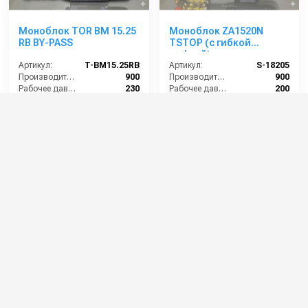
Моноблок TOR BM 15.25
Моноблок ZA1520N
RB BY-PASS
TSTOP (с гибкой
муфтой)
Артикул:
T-BM15.25RB
Артикул:
S-18205
Производительность (л/ч):
900
Производительность (л/ч):
900
Рабочее давление (бар):
230
Рабочее давление (бар):
200
Мощность (кВт):
6.2
Мощность (кВт):
5.5
Электропитание (В):
380
Электропитание (В):
380
75 000 руб.
85 000 руб.
⚡ В корзину
⚡ В корзину