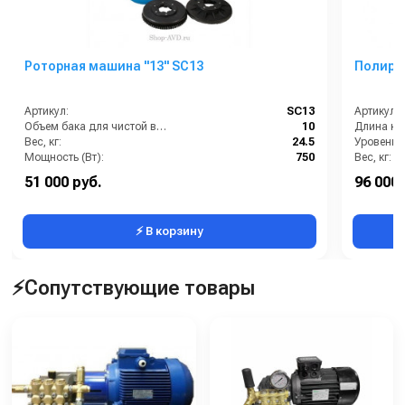
Роторная машина "13" SC13
Полиро
Артикул:
SC13
Артикул:
Объем бака для чистой воды, л:
10
Длина каб
Вес, кг:
24.5
Уровень 
Мощность (Вт):
750
Вес, кг:
Напряжение (В):
230
Мощность
51 000 руб.
96 000 
Скорость вращения щётки (об/мин):
175
Напряжен
⚡ В корзину
⚡Сопутствующие товары