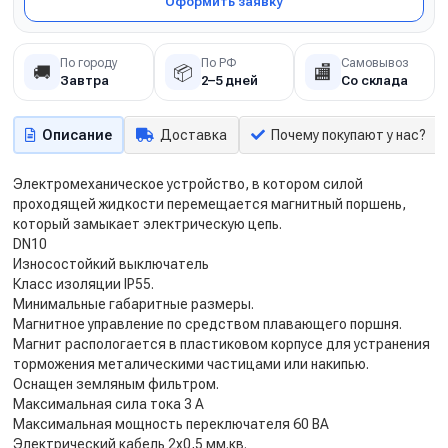
Оформить заявку
По городу
По РФ
Самовывоз
🚚
📦
🏬
Завтра
2–5 дней
Со склада
Описание
Доставка
Почему покупают у нас?
Электромеханическое устройство, в котором силой
проходящей жидкости перемещается магнитный поршень,
который замыкает электрическую цепь.
DN10
Износостойкий выключатель
Класс изоляции IP55.
Минимальные габаритные размеры.
Магнитное управление по средством плавающего поршня.
Магнит распологается в пластиковом корпусе для устранения
торможения металическими частицами или накипью.
Оснащен земляным фильтром.
Максимальная сила тока 3 A
Максимальная мощность переключателя 60 ВА
Электрический кабель 2x0,5 мм.кв.