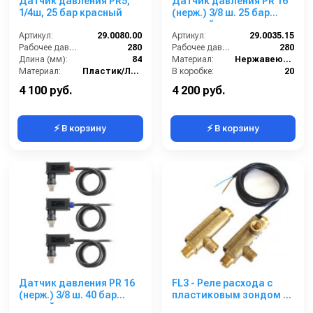
Датчик давления PR5,
Датчик давления PR 16
1/4ш, 25 бар красный
(нерж.) 3/8 ш. 25 бар
красный
Артикул:
29.0080.00
Артикул:
29.0035.15
Рабочее давление (бар):
280
Рабочее давление (бар):
280
Длина (мм):
84
Материал:
Нержавеющая сталь
Материал:
Пластик/Латунь
В коробке:
20
В коробке:
50
Вес, кг:
0.192
4 100 руб.
4 200 руб.
⚡ В корзину
⚡ В корзину
Датчик давления PR 16
FL3 - Реле расхода с
(нерж.) 3/8 ш. 40 бар
пластиковым зондом с
черный
отверстием для