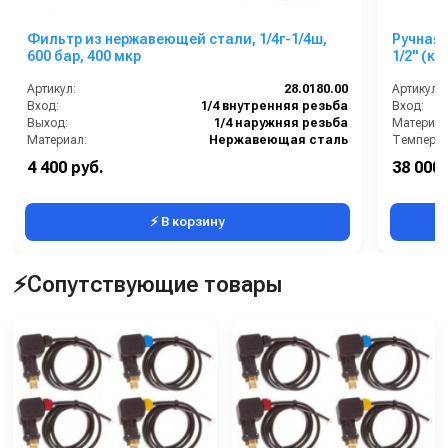
Фильтр из нержавеющей стали, 1/4г-1/4ш,
Ручная 
600 бар, 400 мкр
1/2" (кр
Артикул:
28.0180.00
Артикул:
Вход:
1/4 внутренняя резьба
Вход:
Выход:
1/4 наружняя резьба
Материал
Материал:
Нержавеющая сталь
Температу
Производительность (л/мин):
44.6
Вес, кг:
4 400 руб.
38 000 
В коробке:
5
Рабочее д
⚡ В корзину
⚡Сопутствующие товары