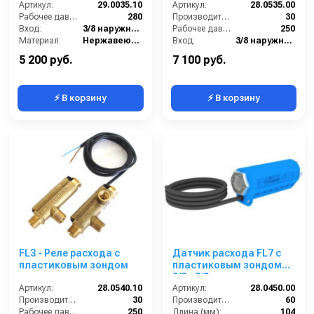
Артикул:
29.0035.10
манометра 1/4 Bsp (Г)
Артикул:
28.0535.00
Рабочее давление (бар):
280
Производительность (л/мин):
30
Вход:
3/8 наружняя резьба
Рабочее давление (бар):
250
Материал:
Нержавеющая сталь
Вход:
3/8 наружняя резьба
В коробке:
20
Выход:
3/8 наружняя резьба
5 200 руб.
7 100 руб.
⚡ В корзину
⚡ В корзину
FL3 - Реле расхода с
Датчик расхода FL7 с
пластиковым зондом
пластиковым зондом
3/8 г 3/8 г.
Артикул:
28.0540.10
Артикул:
28.0450.00
Производительность (л/мин):
30
Производительность (л/мин):
60
Рабочее давление (бар):
250
Длина (мм):
104