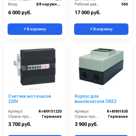
Вход:
3/8 наружняя резьба
Рабочее давление (бар):
560
Выход:
3/8 наружняя резьба
Мощность (кВт):
60
6 000 руб.
17 000 руб.
⚡ В корзину
⚡ В корзину
Счетчик моточасов
Корпус для
220V
выключателя OKЕ2
Артикул:
R+M9151220
Артикул:
R+M901630
Страна-производитель:
Германия
Страна-производитель:
Германия
3 700 руб.
3 900 руб.