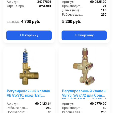
Артикул:
34027801
3/8г; выход 3/8 24 л/мин
Артикул:
60.0525.00
Страна-производитель:
Италия
250 бар
Производительность (л/мин):
24
Длина (мм):
115
Рабочее давление (бар):
250
By-pass:
Есть
4 700 руб.
5 200 руб.
5 100 руб.
⚡ В корзину
⚡ В корзину
Регулировочный клапан
Регулировочный клапан
VB 85/310; вход 1/2г,
VB 75; 3/8 х1/2 для Comet
выход 1/2г. с входом
FW - RW, AR Serie RK 30 л/
для манометра 80 л/мин
Артикул:
60.0423.64
мин 250 бар
Артикул:
60.0770.00
310 бар
Рабочее давление (бар):
280
Производительность (л/мин):
30
Производительность (л/мин):
80
Рабочее давление (бар):
250