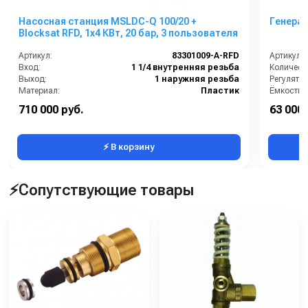
Насосная станция MSLDC-Q 100/20 +
Генера
Blocksat RFD, 1x4 КВт, 20 бар, 3 пользователя
Артикул:
83301009-A-RFD
Артикул:
Вход:
1 1/4 внутренняя резьба
Количест
Выход:
1 наружняя резьба
Регулято
Материал:
Пластик
Ёмкость б
Производительность (л/мин):
100
область 
710 000 руб.
63 000 
Габаритные размеры, мм:
540x490x1000
Тип запу
⚡ В корзину
⚡Сопутствующие товары