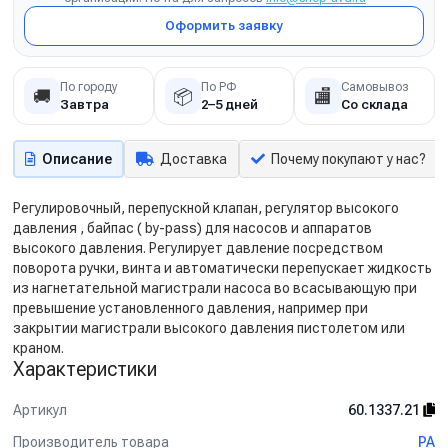
Оформить заявку
По городу
По РФ
Самовывоз
🚚
📦
🏬
Завтра
2–5 дней
Со склада
Описание
Доставка
Почему покупают у нас?
Регулировочный, перепускной клапан, регулятор высокого
давления , байпас ( by-pass) для насосов и аппаратов
высокого давления. Регулирует давление посредством
поворота ручки, винта и автоматически перепускает жидкость
из нагнетательной магистрали насоса во всасывающую при
превышение установленного давления, например при
закрытии магистрали высокого давления пистолетом или
краном.
Характеристики
Артикул
60.1337.21
Производитель товара
PA