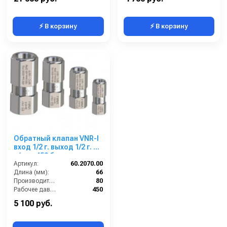
⚡ В корзину
⚡ В корзину
Обратный клапан VNR-I
вход 1/2 г. выход 1/2 г. 80
л/мин 450 бар нерж.
сталь
Артикул:
60.2070.00
Длина (мм):
66
Производительность (л/мин):
80
Рабочее давление (бар):
450
Вход:
1/2 внутренняя резьба
5 100 руб.