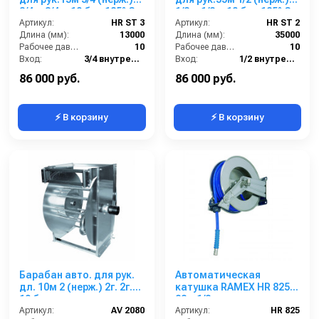
3/4 г. 3/4 г. 10 бар 185° С
1/2 г .1/2 г. 10 бар 185° С
Артикул:
HR ST 3
Артикул:
HR ST 2
Длина (мм):
13000
Длина (мм):
35000
Рабочее давление (бар):
10
Рабочее давление (бар):
10
Вход:
3/4 внутренняя резьба
Вход:
1/2 внутренняя резьба
Материал:
Нержавейка AISI 304
Материал:
Нержавейка AISI 304
86 000 руб.
86 000 руб.
⚡ В корзину
⚡ В корзину
Барабан авто. для рук.
Автоматическая
дл. 10м 2 (нерж.) 2г. 2г.
катушка RAMEX HR 825
10 бар
22м 1/2
Артикул:
AV 2080
Артикул:
HR 825