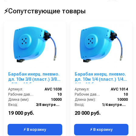
⚡Сопутствующие товары
Барабан инерц. пневмо.
Барабан инерц. пневмо.
дл. 10м 3/8 (пласт.) 3/8
дл. 10м 1/4 (пласт.) 1/4г.
г.3/8ш. 10 бар
1/4ш 10 бар
Артикул:
AVC 1038
Артикул:
AVC 1014
Рабочее давление (бар):
10
Рабочее давление (бар):
10
Длина (мм):
10000
Длина (мм):
10000
Вход:
3/8 внутренняя резьба
Вход:
1/4 внутренняя резьба
Выход:
3/8 наружняя резьба
Выход:
1/4 наружняя резьба
19 000 руб.
20 000 руб.
⚡ В корзину
⚡ В корзину