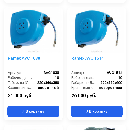
Ramex AVC 1038
Ramex AVС 1514
Артикул:
AVC1038
Артикул:
AVC1514
Рабочее давление (бар):
10
Рабочее давление (бар):
10
Габариты (ДхШхВ):
230x360x380
Габариты (ДхШхВ):
320x530x600
Кронштейн катушки:
поворотный
Кронштейн катушки:
поворотный
Наличие шланга:
Есть
Наличие шланга:
Есть
21 000 руб.
26 000 руб.
⚡ В корзину
⚡ В корзину