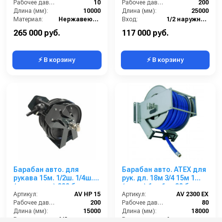
Рабочее давление (бар):
10
Рабочее давление (бар):
200
Длина (мм):
10000
Длина (мм):
25000
Материал:
Нержавеющая сталь
Вход:
1/2 наружняя резьба
В коробке:
1
Материал:
Нерж. сталь 304
265 000 руб.
117 000 руб.
⚡ В корзину
⚡ В корзину
Барабан авто. для
Барабан авто. ATEX для
рукава 15м. 1/2ш. 1/4ш.
рук. дл. 18м 3/4 15м 1
(кр.+пласт.) 200 бар
(нерж.) 1ш. 1ш. 80 бар
Артикул:
AV HP 15
Артикул:
AV 2300 EX
Рабочее давление (бар):
200
Рабочее давление (бар):
80
Длина (мм):
15000
Длина (мм):
18000
Вход:
1/2 наружняя резьба
Вход:
1 наружняя резьба