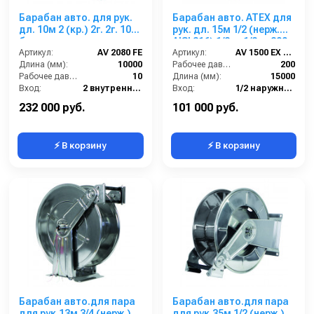
Барабан авто. для рук.
Барабан авто. ATEX для
дл. 10м 2 (кр.) 2г. 2г. 10
рук. дл. 15м 1/2 (нерж.
бар
AISI 316) 1/2ш. 1/2ш. 200
Артикул:
AV 2080 FE
бар
Артикул:
AV 1500 EX 316
Длина (мм):
10000
Рабочее давление (бар):
200
Рабочее давление (бар):
10
Длина (мм):
15000
Вход:
2 внутренняя резьба
Вход:
1/2 наружняя резьба
Выход:
2 внутренняя резьба
Материал:
Нержавейка AISI 316
232 000 руб.
101 000 руб.
⚡ В корзину
⚡ В корзину
Барабан авто.для пара
Барабан авто.для пара
для рук.13м 3/4 (нерж.)
для рук.35м 1/2 (нерж.)