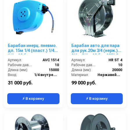
Барабан инерц. пневмо.
Барабан авто.для пара
дл. 15м 1/4 (пласт.) 1/4г.
для рук.20м 3/4 (нерж.)
1/4ш 10 бар
3/4 г. 3/4 г. 10 бар 185° С
Артикул:
AVC 1514
Артикул:
HR ST 4
Рабочее давление (бар):
10
Рабочее давление (бар):
10
Длина (мм):
15000
Длина (мм):
20000
Вход:
1/4 внутренняя резьба
Материал:
Нержавейка AISI 304
Выход:
1/4 наружняя резьба
В коробке:
1
31 000 руб.
99 000 руб.
⚡ В корзину
⚡ В корзину