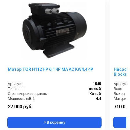
Мотор TOR H112 HP 6.1 4P MA AC KW4,4 4P
Насосна
Blocksa
Артикул:
1545
Артикул:
Тип вала:
полый
Вход:
Страна-производитель:
Китай
Выход:
Мощность (кВт):
4.4
Материал
Электропитание (В):
380
27 000 руб.
710 000
Обороты двигателя (об/мин):
1400
Габаритн
⚡ В корзину