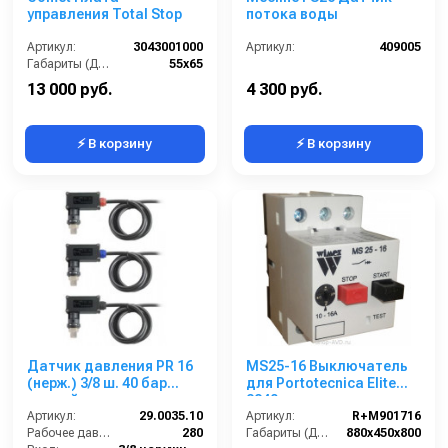
управления Total Stop
потока воды
Артикул:
3043001000
Артикул:
409005
Габариты (ДхШхВ):
55х65
13 000 руб.
4 300 руб.
⚡ В корзину
⚡ В корзину
Датчик давления PR 16
MS25-16 Выключатель
(нерж.) 3/8 ш. 40 бар
для Portotecnica Elite
черный
2840
Артикул:
29.0035.10
Артикул:
R+M901716
Рабочее давление (бар):
280
Габариты (ДхШхВ):
880х450х800