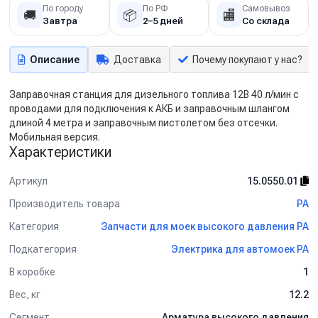
По городу
По РФ
Самовывоз
🚚
📦
🏬
Завтра
2–5 дней
Со склада
Описание
Доставка
Почему покупают у нас?
Заправочная станция для дизельного топлива 12В 40 л/мин с
проводами для подключения к АКБ и заправочным шлангом
длиной 4 метра и заправочным пистолетом без отсечки.
Мобильная версия.
Характеристики
Артикул
15.0550.01
Производитель товара
PA
Категория
Запчасти для моек высокого давления PA
Подкатегория
Электрика для автомоек PA
В коробке
1
Вес, кг
12.2
Сегмент
Арматура высокого давления