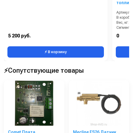
топлив
отсечки
Артикул:
В коробке
Вес, кг:
Сегмент:
5 200 руб.
0
⚡ В корзину
⚡Сопутствующие товары
Comet Плата
Mecline FS26 Датчик