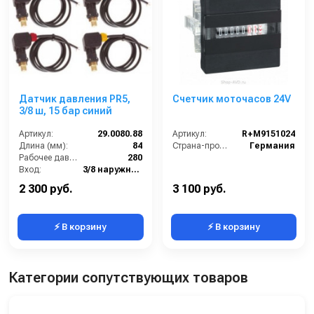
Датчик давления PR5,
Счетчик моточасов 24V
3/8 ш, 15 бар синий
Артикул:
29.0080.88
Артикул:
R+M9151024
Длина (мм):
84
Страна-производитель:
Германия
Рабочее давление (бар):
280
Вход:
3/8 наружняя резьба
Материал:
Пластик/Латунь
2 300 руб.
3 100 руб.
⚡ В корзину
⚡ В корзину
Категории сопутствующих товаров