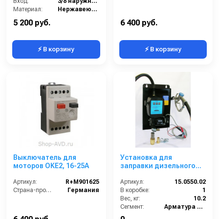
Вход:
3/8 наружняя резьба
Материал:
Нержавеющая сталь
В коробке:
20
5 200 руб.
6 400 руб.
⚡ В корзину
⚡ В корзину
Выключатель для
Установка для
моторов OKE2, 16-25A
заправки дизельного
топлива с заправочным
Артикул:
R+M901625
пистолетом без
Артикул:
15.0550.02
Страна-производитель:
Германия
отсечки настенная 12 В
В коробке:
1
Вес, кг:
10.2
Сегмент:
Арматура высокого давления