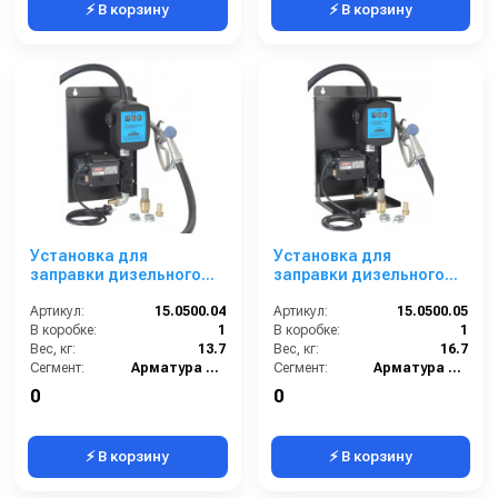
⚡ В корзину
⚡ В корзину
Установка для
Установка для
заправки дизельного
заправки дизельного
топлива с заправочным
топлива с заправочным
пистолетом без
Артикул:
15.0500.04
пистолетом с отсечкой
Артикул:
15.0500.05
отсечки настенная 220В
В коробке:
1
мобильная 220 В
В коробке:
1
Вес, кг:
13.7
Вес, кг:
16.7
Сегмент:
Арматура высокого давления
Сегмент:
Арматура высокого давления
0
0
⚡ В корзину
⚡ В корзину