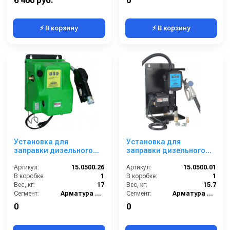
6 400 руб.
0
⚡ В корзину
⚡ В корзину
Установка для
Установка для
заправки дизельного
заправки дизельного
топлива с заправочным
топлива с заправочным
пистолетом 220 В 60 л/
Артикул:
15.0500.26
пистолетом без
Артикул:
15.0500.01
мин
В коробке:
1
отсечки мобильная
В коробке:
1
Вес, кг:
17
220В
Вес, кг:
15.7
Сегмент:
Арматура высокого давления
Сегмент:
Арматура высокого давления
0
0