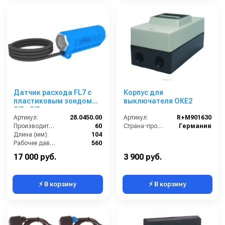
Датчик расхода FL7 с
Корпус для
пластиковым зондом
выключателя OKЕ2
3/8 г 3/8 г.
Артикул:
28.0450.00
Артикул:
R+M901630
Производительность (л/мин):
60
Страна-производитель:
Германия
Длина (мм):
104
Рабочее давление (бар):
560
Мощность (кВт):
60
17 000 руб.
3 900 руб.
⚡ В корзину
⚡ В корзину