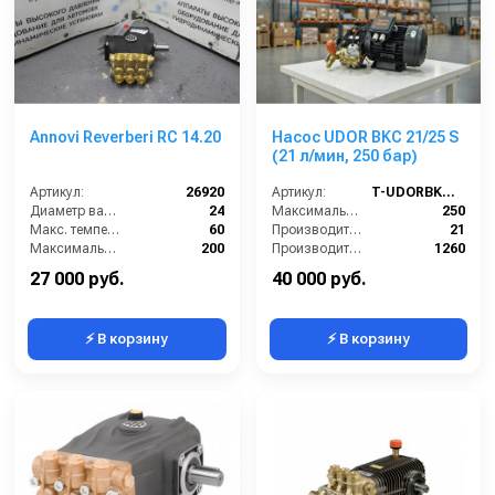
Annovi Reverberi RС 14.20
Насос UDOR BKC 21/25 S
(21 л/мин, 250 бар)
Артикул:
26920
Артикул:
T-UDORBKC21/25S
Диаметр вала (мм):
24
Максимальное давление (бар):
250
Макс. температура воды (°C):
60
Производительность (л/мин):
21
Максимальное давление (бар):
200
Производительность (л/ч):
1260
Производительность (л/мин):
14
Мощность (кВт):
11
27 000 руб.
40 000 руб.
⚡ В корзину
⚡ В корзину