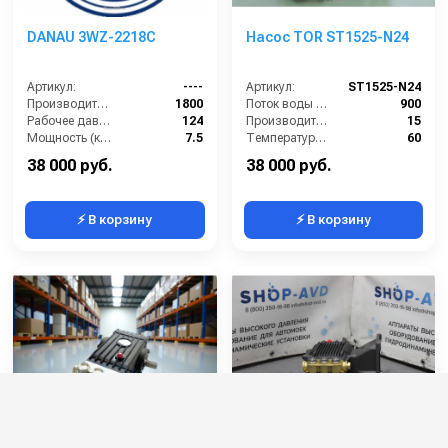
DANAU 3WZ-2218C
Насос TOR ST1525-N24
Артикул:
----
Артикул:
ST1525-N24
Производительность (л/ч):
1800
Поток воды (л/час):
900
Рабочее давление (бар):
124
Производительность (л/мин):
15
Мощность (кВт):
7.5
Температура (°C):
60
Масса (кг):
7.2
Давление (бар):
250
38 000 руб.
38 000 руб.
⚡ В корзину
⚡ В корзину
Насос TOR BF-7151
DANAU DBC-1512A