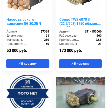
Насос высокого
Comet TWS 6070 S
давления RG 30.25 N
(22,5/503) 1750 об/мин.
вал 30мм
Артикул:
27368
Артикул:
6514150000
Диаметр вала (мм):
24
Рабочее давление (бар):
503
Максимальное давление (бар):
250
Производительность (л/мин):
22.5
Производительность (л/мин):
30
Мощность (кВт):
21
Мощность (кВт):
14
Обороты двигателя (об/мин):
1750
53 000 руб.
173 000 руб.
⚡ В корзину
⚡ В корзину