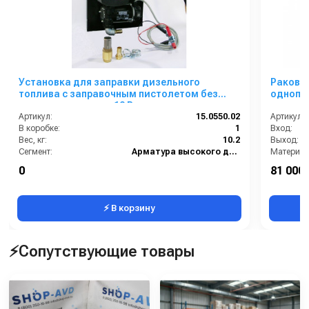
Установка для заправки дизельного
Ракови
топлива с заправочным пистолетом без
однопо
отсечки настенная 12 В
нерж. с
Артикул:
15.0550.02
Артикул:
В коробке:
1
Вход:
Вес, кг:
10.2
Выход:
Сегмент:
Арматура высокого давления
Материал
Габаритн
0
81 000 
Напряжен
⚡ В корзину
⚡Сопутствующие товары