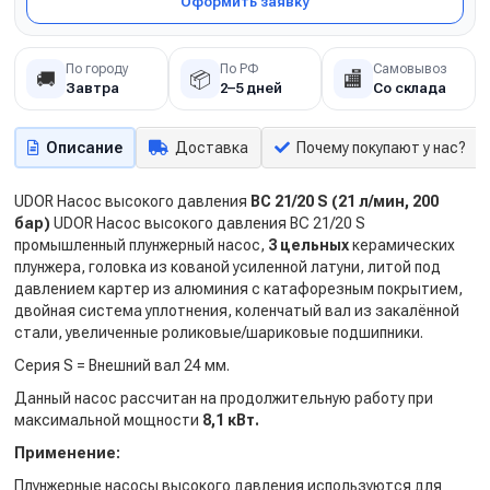
Оформить заявку
По городу
По РФ
Самовывоз
🚚
📦
🏬
Завтра
2–5 дней
Со склада
Описание
Доставка
Почему покупают у нас?
UDOR Насос высокого давления
BC 21/20 S (21 л/мин, 200
бар)
UDOR Насос высокого давления BC 21/20 S
промышленный плунжерный насос,
3 цельных
керамических
плунжера, головка из кованой усиленной латуни, литой под
давлением картер из алюминия с катафорезным покрытием,
двойная система уплотнения, коленчатый вал из закалённой
стали, увеличенные роликовые/шариковые подшипники.
Серия S = Внешний вал 24 мм.
Данный насос рассчитан на продолжительную работу при
максимальной мощности
8,1 кВт.
Применение:
Плунжерные насосы высокого давления используются для