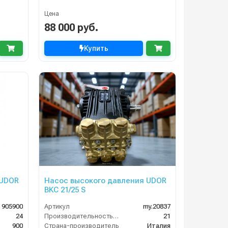
Цена
88 000 руб.
Купить
 UDOR
Насос высокого давления UDOR
BKC 21/25 S
905900
Артикул
my.20837
24
Производительность (л/мин)
21
900
Страна-производитель
Италия