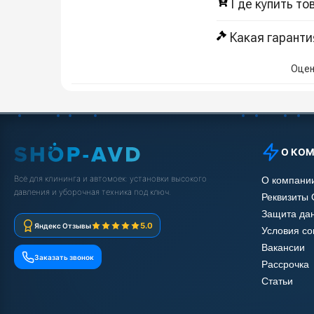
Где купить то
Какая гаранти
Оцен
О КО
Всё для клининга и автомоек: установки высокого
О компани
давления и уборочная техника под ключ.
Реквизиты
Защита да
5.0
Яндекс Отзывы
Условия с
Вакансии
Заказать звонок
Рассрочка
Статьи