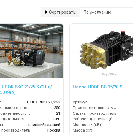
Сортировать:
 UDOR BKC 21/25 S (21 л/
Насос UDOR BC 15/20 S
250 бар)
л
T-UDORBKC21/25S
Артикул
Максимальное давление (бар)
250
Производительность (л/ч)
Производительность (л/мин)
21
Страна-производитель
Производительность (л/ч)
1260
Рабочее давление (бар)
ла
внешний гладкий
Мощность (кВт)
-производитель
Россия
Масса (кг)