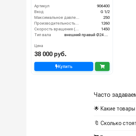
Артикул
906400
Вход
G 1/2
Максимальное давление (бар)
250
Производительность (л/ч)
1260
Скорость вращения (об/мин)
1450
Тип вала
внешний правый Ø24 мм
Цена
38 000 руб.
Купить
Часто задавае
🌟 Какие товары 
🔖 Сколько стоя