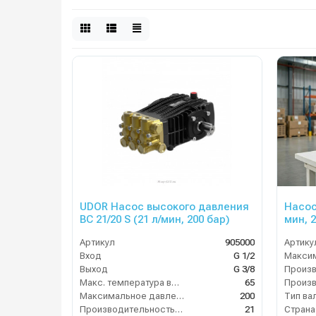
UDOR Насос высокого давления
Насос
BC 21/20 S (21 л/мин, 200 бар)
мин, 
Артикул
905000
Артику
Вход
G 1/2
Выход
G 3/8
Макс. температура воды (°C)
65
Максимальное давление (бар)
200
Тип ва
Производительность (л/мин)
21
Страна