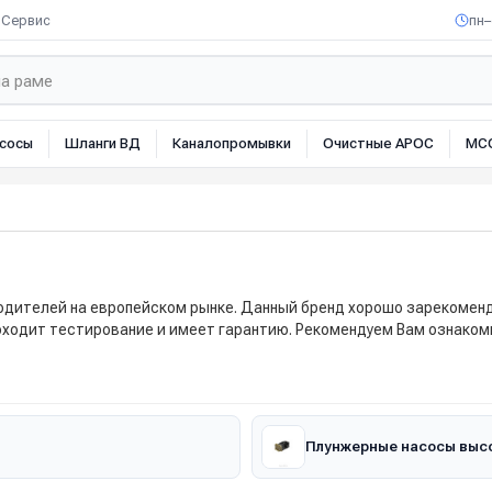
Сервис
пн–
сосы
Шланги ВД
Каналопромывки
Очистные АРОС
МС
одителей на европейском рынке. Данный бренд хорошо зарекоменд
оходит тестирование и имеет гарантию. Рекомендуем Вам ознакоми
Плунжерные насосы высо