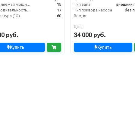
Потребляемая мощность (кВт)
15
Тип вала
внешний 
Производительность (л/мин)
17
Тип привода насоса
без 
атура (°C)
60
Вес, кг
Цена
00 руб.
34 000 руб.
Купить
Купить