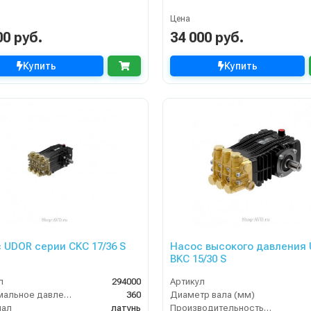
Цена
00 руб.
34 000 руб.
Купить
Купить
 UDOR серии CKC 17/36 S
Насос высокого давления
BKC 15/30 S
л
294000
Артикул
Максимальное давление (бар)
360
Диаметр вала (мм)
иал
латунь
Производительность (л/мин)