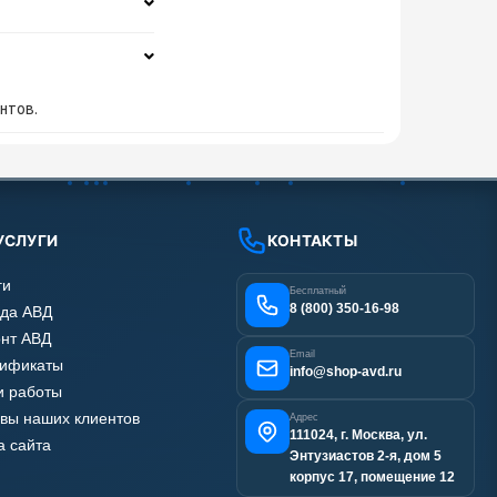
нтов.
УСЛУГИ
КОНТАКТЫ
ги
Бесплатный
8 (800) 350-16-98
да АВД
нт АВД
Email
тификаты
info@shop-avd.ru
 работы
вы наших клиентов
Адрес
111024, г. Москва, ул.
а сайта
Энтузиастов 2-я, дом 5
корпус 17, помещение 12