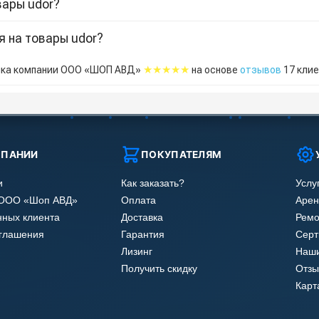
вары udor?
я на товары udor?
★★★★★
ка компании ООО «ШОП АВД»
на основе
отзывов
17
клие
МПАНИИ
ПОКУПАТЕЛЯМ
и
Как заказать?
Услу
 ООО «Шоп АВД»
Оплата
Арен
нных клиента
Доставка
Ремо
оглашения
Гарантия
Сер
Лизинг
Наши
Получить скидку
Отзы
Карт