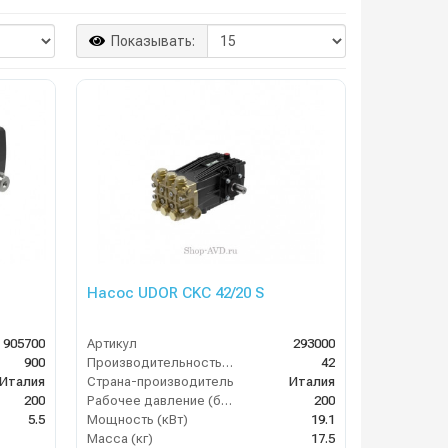
Показывать:
Насос UDOR CKC 42/20 S
905700
Артикул
293000
900
Производительность (л/мин)
42
Италия
Страна-производитель
Италия
200
Рабочее давление (бар)
200
5.5
Мощность (кВт)
19.1
Масса (кг)
17.5