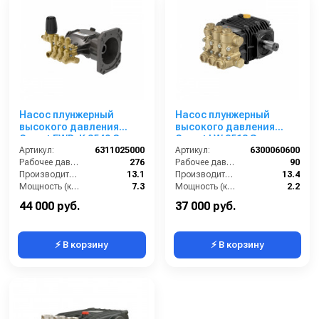
Насос плунжерный
Насос плунжерный
высокого давления
высокого давления
Comet EWD-K 3540 G
Comet LW 3513 S
(13,1/276) 3400 об/мин.Ø
Артикул:
6311025000
(13,4/90); 1450 об/мин.
Артикул:
6300060600
1”п.в.
Рабочее давление (бар):
276
вал ø 24 мм
Рабочее давление (бар):
90
Производительность (л/мин):
13.1
Производительность (л/мин):
13.4
Мощность (кВт):
7.3
Мощность (кВт):
2.2
Обороты двигателя (об/мин):
3400
Обороты двигателя (об/мин):
1450
44 000 руб.
37 000 руб.
⚡ В корзину
⚡ В корзину