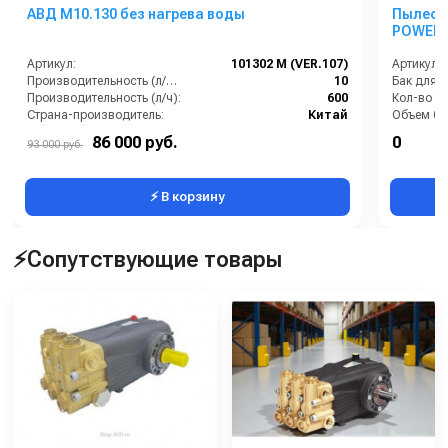
АВД M10.130 без нагрева воды
Пылесос
POWER 
Артикул:
101302 M (VER.107)
Артикул:
Производительность (л/мин):
10
Бак для 
Производительность (л/ч):
600
Кол-во ту
Страна-производитель:
Китай
Объем бак
Рабочее давление (бар):
30-130
Расход во
86 000 руб.
0
93 000 руб.
Мощность (кВт):
3.2
⚡ В корзину
⚡Сопутствующие товары