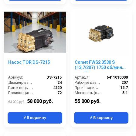
Насос TOR DS-7215
Comet FWS2 3530 S
(13,7/207) 1750 об/мин
вал 24мм
Артикул:
DS-7215
Артикул:
6411010000
Диаметр вала (мм):
24
Рабочее давление (бар):
207
Поток воды (л/час):
4320
Производительность (л/мин):
13.7
Производительность (л/мин):
72
Мощность (кВт):
5.1
Температура (°C):
60
Обороты двигателя (об/мин):
1750
58 000 руб.
55 000 руб.
63 000 руб.
⚡ В корзину
⚡ В корзину