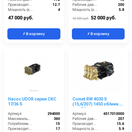
Производительность (л/мин):
12.7
Рабочее давление (бар):
200
Мощность (кВт):
4
Мощность (кВт):
5.8
Обороты двигателя (об/мин):
2800
Масса (кг):
10
47 000 руб.
52 000 руб.
46 000 руб.
⚡ В корзину
⚡ В корзину
Насос UDOR серии CKC
Comet RW 4030 S
17/36 S
(15,6/207) 1450 об/мин.
вал 24мм
Артикул:
294000
Артикул:
6517010000
Максимальное давление (бар):
360
Рабочее давление (бар):
207
Потребляемая мощность (кВт):
15
Производительность (л/мин):
15.6
Производительность (л/мин):
17
Мощность (кВт):
5.9