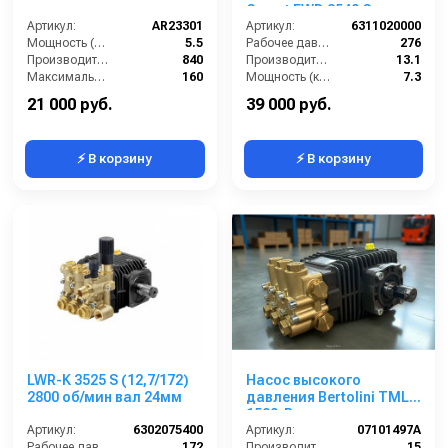
Comet EWD 3540 G
Артикул:
AR23301
(13,1/276) 3400 об/мин.Ø
Артикул:
6311020000
Мощность (л/с):
5.5
1”п.в.
Рабочее давление (бар):
276
Производительность (л/ч):
840
Производительность (л/мин):
13.1
Максимальное давление воды (бар):
160
Мощность (кВт):
7.3
Производительность по воде (л/мин):
14
Обороты двигателя (об/мин):
3400
21 000 руб.
39 000 руб.
⚡ В корзину
⚡ В корзину
LWR-K 3525 S (12,7/172)
Насос высокого
2800 об/мин вал 24мм
давления Bertolini TML
1520-B
Артикул:
6302075400
Артикул:
07101497A
Рабочее давление (бар):
172
Производительность (л/мин):
15