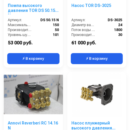
Помпа высокого
Насос TOR DS-3025
давления TOR DS 50.15
N
Артикул:
DS 50.15 N
Артикул:
DS-3025
Максимальное давление (бар):
150
Диаметр вала (мм):
24
Производительность (л/мин):
50
Поток воды (л/час):
1800
Уровень шума (дБ):
101
Производительность (л/мин):
30
Мощность (л.с.):
20
Температура (°C):
60
53 000 руб.
61 000 руб.
⚡ В корзину
⚡ В корзину
Annovi Reverberi RC 14.16
Насос плунжерный
N
высокого давления