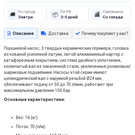
По городу
По РФ
Самовывоз
🚚
📦
🏬
Завтра
2–5 дней
Со склада
Описание
Доставка
Почему покупают у нас?
Поршневой насос, 3 твердых керамических плунжера, головка
из кованой усиленной латуни, литой алюминиевый картер с
катафорезным покрытием, система двойного уплотнения,
коленчатый вал из закаленной стали, увеличенные роликовые/
шариковые подшипники. Насосы этой серии имеют
цилиндрический вал с наружной резьбой Ø24 мм,
обеспечивают подачу от 50 до 70 л/мин, работают при
максимальном давлении 150 бар.
Основные характеристики:
Вес: 16 (кг)
Поток: 70 (л/м)