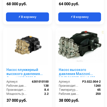
Температура (°C):
60
Обороты двигателя (об/мин):
1450
68 000 руб.
64 000 руб.
⚡ В корзину
⚡ В корзину
Насос плунжерный
Насос высокого
высокого давления
давления Mazzoni
Comet LWS 2020 S
MMD21250R CW (1450
(8,4/138) 1750 об/мин
Артикул:
6301010100
об/мин)
Артикул:
P3.022.004-2
вал ø 24 мм
Рабочее давление (бар):
138
Производительность (л/ч):
1260
Производительность (л/мин):
8.4
Температура (°C):
65
Мощность (кВт):
2.2
Рабочее давление (бар):
250
Обороты двигателя (об/мин):
1750
Мощность (кВт):
10.18
37 000 руб.
38 000 руб.