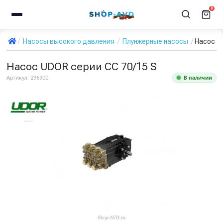
0
Насосы высокого давления
Плунжерные насосы
Насос U
Насос UDOR серии CC 70/15 S
В наличии
Артикул:
296900