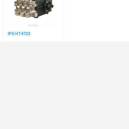
IPG HT4723
Артикул:
VHT4723-000
Производительность (л/ч):
1380
Рабочее давление (бар):
160
Мощность (кВт):
7.35
Обороты двигателя (об/мин):
1450
75 000 руб.
81 000 руб.
⚡ В корзину
Категории сопутствующих товаров
Плунжерные насосы высокого