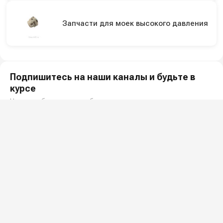
Запчасти для моек высокого давления
Подпишитесь на наши каналы и будьте в
курсе
Новинки оборудования, обзоры, акции и полезные советы — в
наших официальных каналах.
Всё для клининга и автомоек: установки высокого давления и уборочная
техника под ключ.