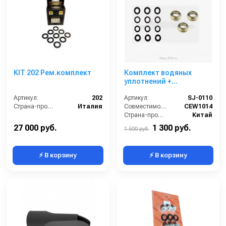
KIT 202 Рем.комплект
Комплект водяных
уплотнений +
направляющие кольца
Артикул:
202
(4 типа по 3 шт.) SJ-0110
Артикул:
SJ-0110
Страна-производитель:
Италия
Совместимость:
CEW1014
Страна-производитель:
Китай
27 000 руб.
1 300 руб.
1 500 руб.
⚡ В корзину
⚡ В корзину