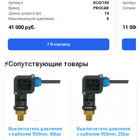
Артикул:
SCO/150
Артикул:
Бренд:
PROCAR
Сегмент:
Длина шланга (м):
10
Максимальное давление (бар):
6
Материал бака пеногенератора:
окрашенная сталь
41 000 руб.
11 000 
Объем бака пеногенератора:
150 л
⚡ В корзину
⚡Сопутствующие товары
Выключатель давления
Выключатель давления
с кабелем 950mm, 40bar
с кабелем 950mm, 25bar