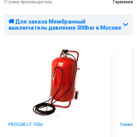
Страна-производитель
Германия
🚚 Для заказа Мембранный
выключатель давления 300bar в Москве
PROCAR LT 150л
Универс