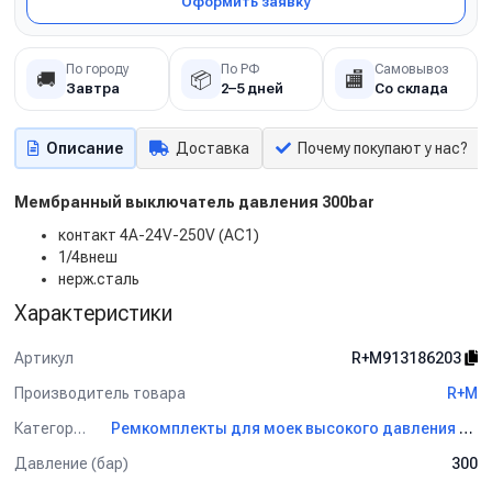
Оформить заявку
По городу
По РФ
Самовывоз
🚚
📦
🏬
Завтра
2–5 дней
Со склада
Описание
Доставка
Почему покупают у нас?
Мембранный выключатель давления 300bar
контакт 4A-24V-250V (AC1)
1/4внеш
нерж.сталь
Характеристики
Артикул
R+M913186203
Производитель товара
R+M
Категория
Ремкомплекты для моек высокого давления R+M
Давление (бар)
300