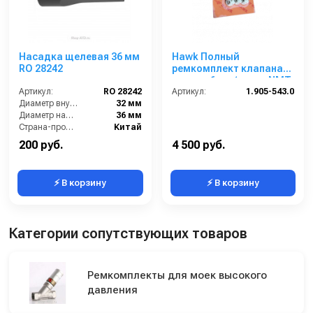
Насадка щелевая 36 мм
Hawk Полный
RO 28242
ремкомплект клапана
помпы, 6 шт (серия NMT,
Артикул:
RO 28242
NPM, MT)
Артикул:
1.905-543.0
Диаметр внутренний:
32 мм
Диаметр наружный:
36 мм
Страна-производитель:
Китай
200 руб.
4 500 руб.
⚡ В корзину
⚡ В корзину
Категории сопутствующих товаров
Ремкомплекты для моек высокого
давления