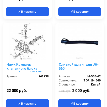
⚡ В корзину
⚡ В корзину
Hawk Комплект
Сливной шланг для JH-
клапанного блока
560
помпы (серия HD 170
бар)
Артикул:
261238
Артикул:
JH-560-62
Совместимость:
TOR JH-560
Страна-производитель:
Китай
22 000 руб.
3 000 руб.
3 300 руб.
⚡ В корзину
⚡ В корзину