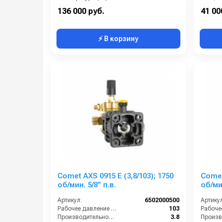
Давление (бар):
207
136 000 руб.
41 00
⚡ В корзину
Comet AXS 0915 E (3,8/103); 1750
Comet
об/мин. 5/8” п.в.
об/ми
Артикул:
6502000500
Артикул
Рабочее давление (бар):
103
Производительность (л/мин):
3.8