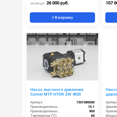
Мощность (кВт):
5,7
Давлени
26 000 руб.
107 0
28 000 руб.
⚡ В корзину
Насос высокого давления
Насо
Comet MTP HYDR ZW 4030
давле
(6,1/1
Артикул:
7301080000
Артикул
мм п.
Производительность (л/мин):
15.1
Давлени
Производительность (л/ч):
900
Температура (°C):
60
Мощнос