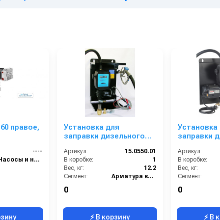
Установка для
Установка
заправки дизельного
заправки 
топлива с заправочным
топлива с
----
Артикул:
15.0550.01
Артикул:
пистолетом без
пистолето
Насосы и насосные станции
В коробке:
1
В коробке:
отсечки мобильная 12 В
отсечки на
Вес, кг:
12.2
Вес, кг:
Сегмент:
Арматура высокого давления
Сегмент:
0
0
рзину
⚡ В корзину
⚡ В 