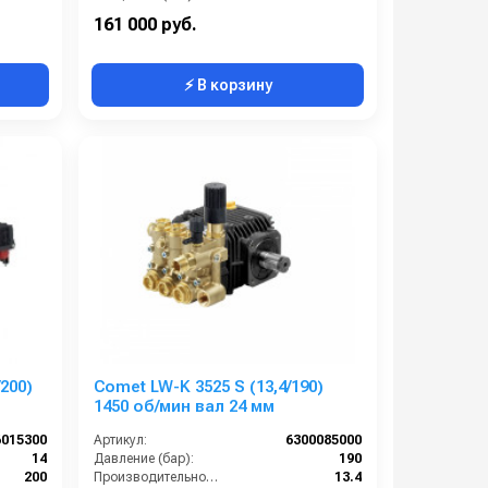
1450
Масса (кг):
19
161 000 руб.
⚡ В корзину
200)
Comet LW-K 3525 S (13,4/190)
1450 об/мин вал 24 мм
6015300
Артикул:
6300085000
14
Давление (бар):
190
200
Производительность (л/мин):
13.4