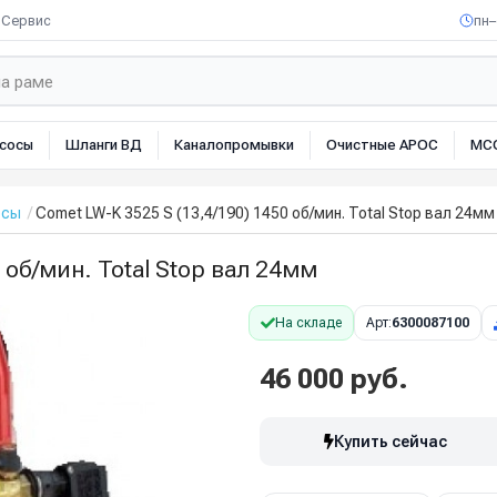
Сервис
пн–
сосы
Шланги ВД
Каналопромывки
Очистные АРОС
МС
осы
Comet LW-K 3525 S (13,4/190) 1450 об/мин. Total Stop вал 24мм
 об/мин. Total Stop вал 24мм
На складе
Арт:
6300087100
46 000 руб.
Купить сейчас