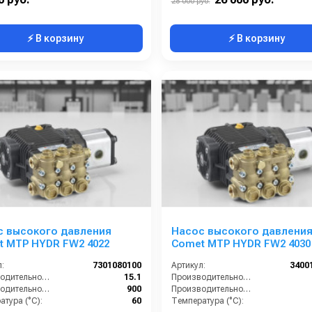
28 000 руб.
⚡ В корзину
⚡ В корзину
с высокого давления
Насос высокого давлени
t MTP HYDR FW2 4022
Comet MTP HYDR FW2 4030
:
7301080100
Артикул:
3400
Производительность (л/мин):
15.1
Производительность (л/мин):
Производительность (л/ч):
900
Производительность (л/ч):
тура (°C):
60
Температура (°C):