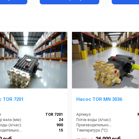
 TOR 7201
Насос TOR MN 3036
:
TOR 7201
Артикул:
р вала (мм):
24
Поток воды (л/час):
оды (л/час):
900
Производительность (л/мин):
Производительность (л/мин):
15
Температура (°C):
е (бар):
200
Давление (бар):
0 руб.
26 000 руб.