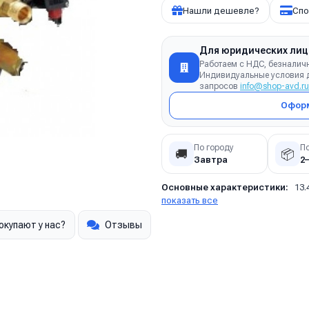
Нашли дешевле?
Спо
Для юридических лиц
Работаем с НДС, безналич
Индивидуальные условия д
запросов
info@shop-avd.ru
Оформ
По городу
П
🚚
📦
Завтра
2
Основные характеристики:
13.
показать все
окупают у нас?
Отзывы