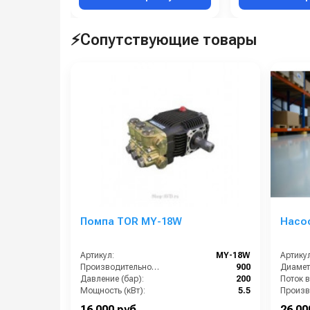
⚡Сопутствующие товары
Помпа TOR MY-18W
Насос
Артикул:
MY-18W
Артикул
Производительность (л/ч):
900
Диамет
Давление (бар):
200
Поток в
Мощность (кВт):
5.5
Обороты двигателя (об/мин):
1450
Давлени
16 000 руб.
26 00