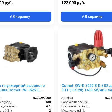
е (бар):
152
Давление (бар):
00 руб.
122 000 руб.
⚡ В корзину
⚡ В корзину
с плунжерный высокого
Comet ZW-K 3020 S K ES2 
ния Comet LW 1626 E
3.11 (11/120) 1450 об/мин.в
80); 1450 об/мин. вал ø 28
мм
:
6300290000
Артикул:
630
в.
е (бар):
180
Рабочее давление (бар):
Производительность (л/мин):
6.1
Производительность (л/мин):
ть (кВт):
2
Мощность (кВт):