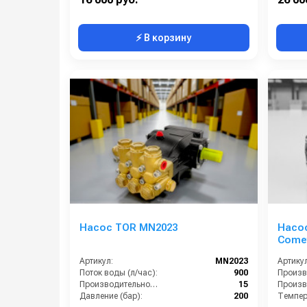
⚡ В корзину
Насос TOR MN2023
Насо
Come
Артикул:
MN2023
Артикул
Поток воды (л/час):
900
Производительность (л/мин):
15
Давление (бар):
200
Темпера