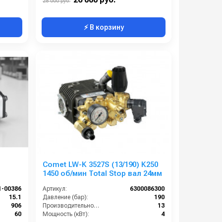
28 000 руб.
⚡ В корзину
я
Comet LW-K 3527S (13/190) K250
1450 об/мин Total Stop вал 24мм
1-00386
Артикул:
6300086300
15.1
Давление (бар):
190
906
Производительность (л/мин):
13
60
Мощность (кВт):
4