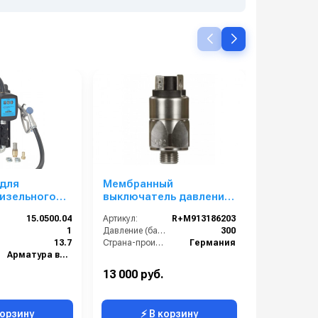
 для
Мембранный
Heute До
дизельного
выключатель давления
крема Poli
 заправочным
300bar
15.0500.04
Артикул:
R+M913186203
м без
1
Давление (бар):
300
стенная 220В
13.7
Страна-производитель:
Германия
Арматура высокого давления
13 000 руб.
5 800 руб
корзину
⚡ В корзину
⚡ 