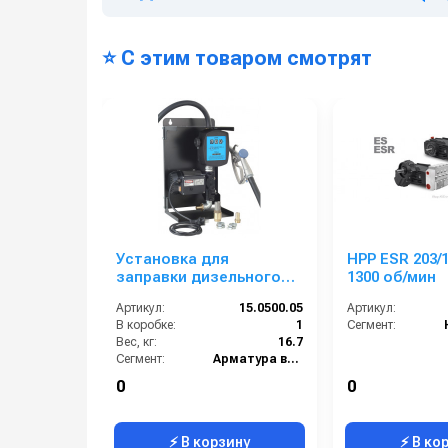
⭐ С этим товаром смотрят
Установка для
HPP ESR 203/160 правое,
заправки дизельного
1300 об/мин
топлива с заправочным
Артикул:
15.0500.05
Артикул:
пистолетом с отсечкой
В коробке:
1
Сегмент:
мобильная 220 В
Вес, кг:
16.7
Сегмент:
Арматура высокого давления
0
0
⚡ В корзину
⚡ В ко