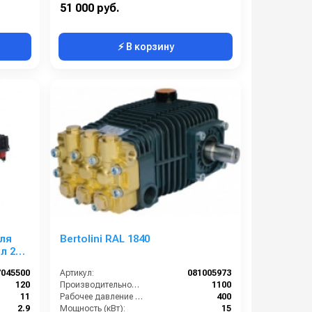
207
Обороты двигателя (об/мин):
1450
51 000 руб.
⚡ В корзину
для
Bertolini RAL 1840
ал 24
7045500
Артикул:
081005973
120
Производительность (л/ч):
1100
11
Рабочее давление (бар):
400
2.9
Мощность (кВт):
15