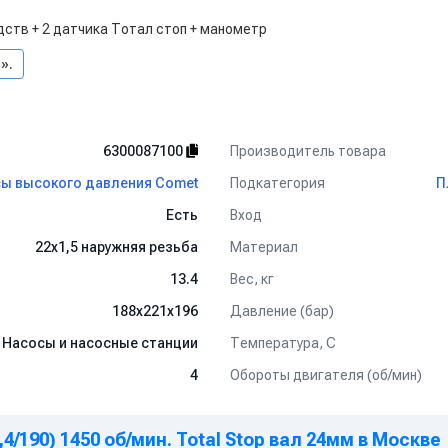
ств + 2 датчика Тотал стоп + манометр
».
Производитель товара
6300087100
Подкатегория
ы высокого давления Comet
П
Вход
Есть
Материал
22х1,5 наружняя резьба
Вес, кг
13.4
Давление (бар)
188x221x196
Температура, C
Насосы и насосные станции
Обороты двигателя (об/мин)
4
4/190) 1450 об/мин. Total Stop вал 24мм в Москве