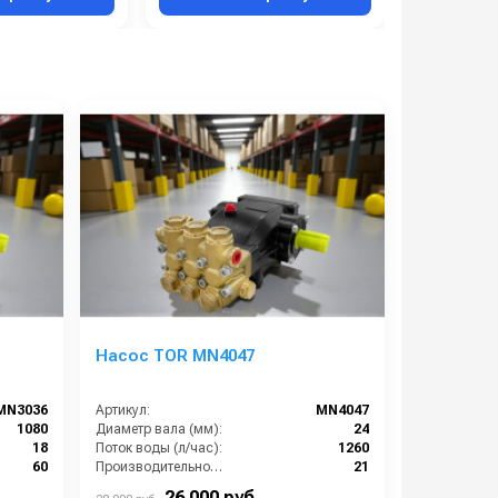
Насос TOR MN4047
MN3036
Артикул:
MN4047
1080
Диаметр вала (мм):
24
18
Поток воды (л/час):
1260
60
Производительность (л/мин):
21
200
Температура (°C):
60
26 000 руб.