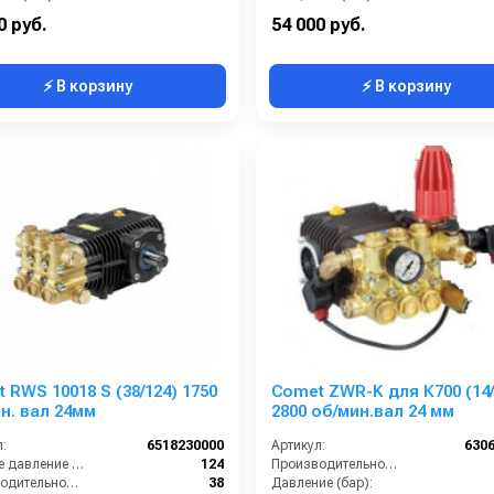
Обороты двигателя (об/мин):
1450
Обороты двигателя (об/мин):
0 руб.
54 000 руб.
⚡ В корзину
⚡ В корзину
 RWS 10018 S (38/124) 1750
Comet ZWR-K для К700 (14/
н. вал 24мм
2800 об/мин.вал 24 мм
:
6518230000
Артикул:
630
Рабочее давление (бар):
124
Производительность (л/мин):
Производительность (л/мин):
38
Давление (бар):