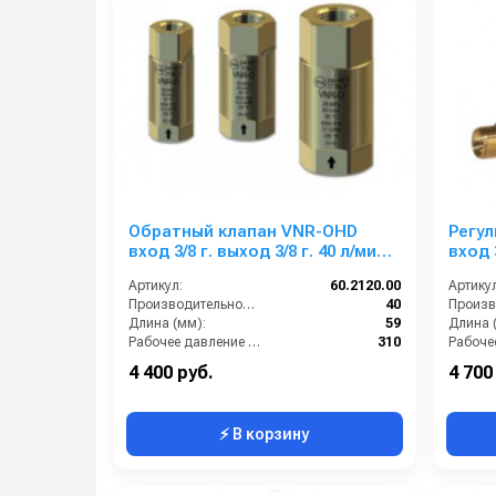
Обратный клапан VNR-OHD
Регул
вход 3/8 г. выход 3/8 г. 40 л/мин
вход 
310 бар латунь
1/4г. 
Артикул:
60.2120.00
Артикул
Производительность (л/мин):
40
Длина (мм):
59
Длина 
Рабочее давление (бар):
310
Вход:
3/8 внутренняя резьба
By-pass
4 400 руб.
4 700
⚡ В корзину