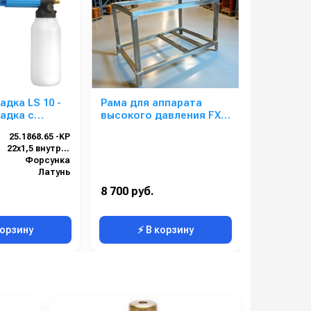
адка LS 10 -
Рама для аппарата
Ramex Б
адка с
высокого давления FX,
стальной
. для
нерж. сталь
инерцио
25.1868.65 -KP
Артикул:
нального
механизм
22х1,5 внутренняя резьба
Форсунка
Латунь
Тип катушки
):
25
8 700 руб.
163 000 р
5
Вес:
корзину
⚡ В корзину
⚡ 