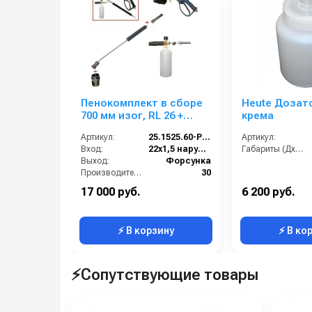
Пенокомплект в сборе
Heute Дозат
700 мм изог, RL 26 +
крема
KWRW; вход М22х1,5ш.
Артикул:
25.1525.60-P26-7KWRM
Артикул:
Вход:
22х1,5 наружняя резьба
Габариты (ДхШхВ):
Выход:
Форсунка
Производительность (л/мин):
30
Длина (мм):
700
17 000 руб.
6 200 руб.
Размер форсунки:
0.45
⚡ В корзину
⚡ В ко
⚡Сопутствующие товары