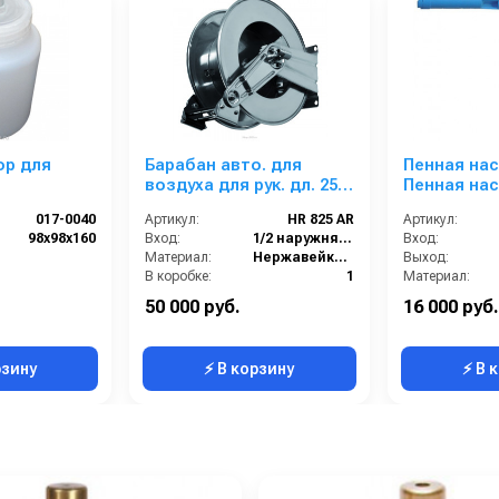
ор для
Барабан авто. для
Пенная нас
воздуха для рук. дл. 25м
Пенная нас
3/8 25м 1/2 (нерж.) 1/2ш.
бачком 2 л
017-0040
Артикул:
HR 825 AR
Артикул:
1/2ш. 200 бар
профессио
98х98х160
Вход:
1/2 наружняя резьба
Вход:
Karcher
Материал:
Нержавейка AISI 304
Выход:
В коробке:
1
Материал:
Вес, кг:
18
Производительность (л/мин
50 000 руб.
16 000 руб.
Длина (мм):
25000
В коробке:
рзину
⚡ В корзину
⚡ В 