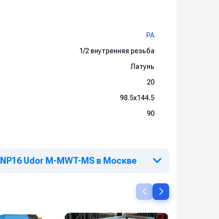
PA
1/2 внутренняя резьба
Латунь
20
98.5x144.5
90
ckNP16 Udor M-MWT-MS в Москве