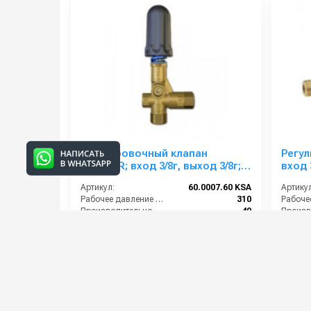
Регулировочный клапан
Регул
Pulsar4R; вход 3/8г, выход 3/8г;
вход 
By-pass 2x3/8г. 40 л/мин 310 бар
3/8г. 
Артикул:
60.0007.60 KSA
Артикул
Рабочее давление (бар):
310
Производительность (л/мин):
40
Материал:
Латунь
By-pass
В коробке:
15
Вход:
7 500 руб.
9 600
⚡ В корзину