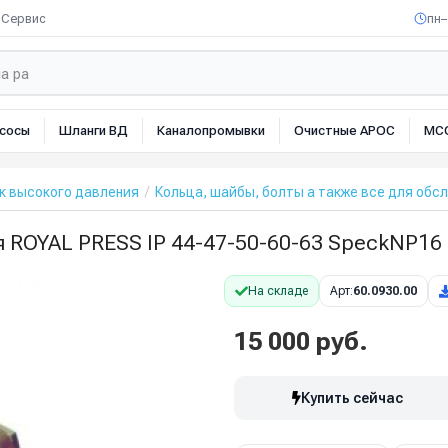
Сервис
пн–
сосы
Шланги ВД
Каналопромывки
Очистные АРОС
МС
к высокого давления
Кольца, шайбы, болты а также все для обс
ля ROYAL PRESS IP 44-47-50-60-63 SpeckNP1
На складе
Арт:
60.0930.00
15 000 руб.
Купить сейчас