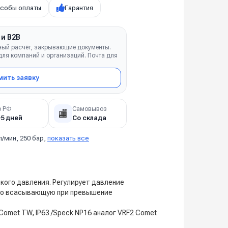
собы оплаты
Гарантия
 и B2B
ный расчёт, закрывающие документы.
ля компаний и организаций. Почта для
ить заявку
о РФ
Самовывоз
🏬
–5 дней
Со склада
л/мин, 250 бар,
показать все
окого давления. Регулирует давление
 во всасывающую при превышение
RF2 Comet TW, IP63 /Speck NP16 аналог VRF2 Comet