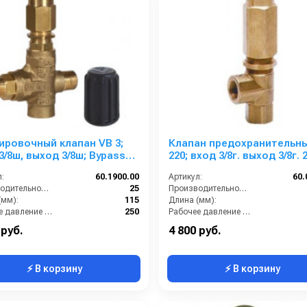
ировочный клапан VB 3;
Клапан предохранительн
3/8ш, выход 3/8ш; Bypass
220; вход 3/8г. выход 3/8г. 24 л/
25 л/мин 250 бар
мин 250 бар
:
60.1900.00
Артикул:
60.
Производительность (л/мин):
25
Производительность (л/мин):
(мм):
115
Длина (мм):
Рабочее давление (бар):
250
Рабочее давление (бар):
:
Есть
By-pass:
 руб.
4 800 руб.
⚡ В корзину
⚡ В корзину