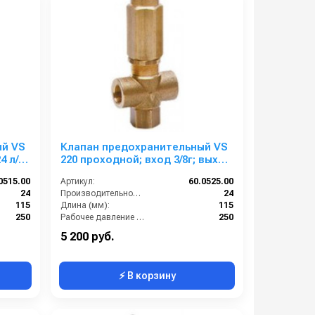
ый VS
Клапан предохранительный VS
220 проходной; вход 3/8г; выход
3/8 24 л/мин 250 бар
0515.00
Артикул:
60.0525.00
24
Производительность (л/мин):
24
115
Длина (мм):
115
250
Рабочее давление (бар):
250
Есть
By-pass:
Есть
5 200 руб.
⚡ В корзину