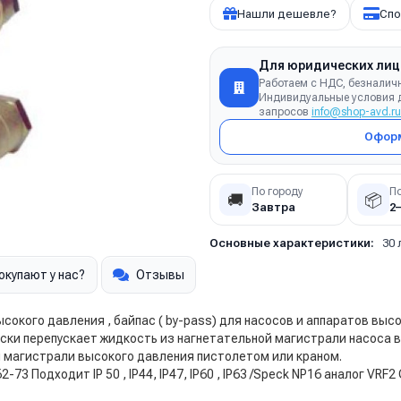
Нашли дешевле?
Спо
Для юридических лиц
Работаем с НДС, безналич
Индивидуальные условия д
запросов
info@shop-avd.ru
Оформ
По городу
П
🚚
📦
Завтра
2
Основные характеристики:
30 
окупают у нас?
Отзывы
ысокого давления , байпас ( by-pass) для насосов и аппаратов выс
ески перепускает жидкость из нагнетательной магистрали насоса
и магистрали высокого давления пистолетом или краном.
Y:62-73 Подходит IP 50 , IP44, IP47, IP60 , IP63 /Speck NP16 аналог V