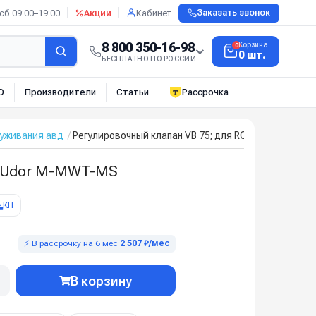
сб 09:00–19:00
Акции
Кабинет
Заказать звонок
8 800 350-16-98
Корзина
0
0 шт.
БЕСПЛАТНО ПО РОССИИ
О
Производители
Статьи
Рассрочка
луживания авд
Регулировочный клапан VB 75; для ROYAL PRESS IP
6 Udor M-MWT-MS
КП
⚡ В рассрочку на 6 мес
2 507 ₽/мес
В корзину