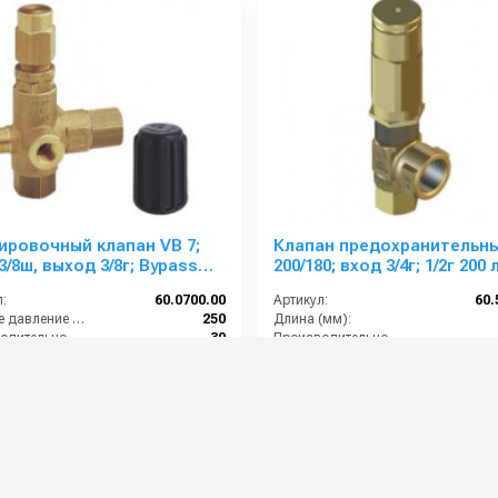
ировочный клапан VB 7;
Клапан предохранительн
3/8ш, выход 3/8г; Bypass
200/180; вход 3/4г; 1/2г 200 
30 л/мин 250 бар
200 бар
:
60.0700.00
Артикул:
60.
Рабочее давление (бар):
250
Длина (мм):
Производительность (л/мин):
30
Производительность (л/мин):
:
Есть
Рабочее давление (бар):
3/8 наружняя резьба
By-pass:
 руб.
21 000 руб.
⚡ В корзину
⚡ В корзину