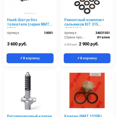
Hawk Шатун без
Ремонтный комплект
толкателя (серия NMT,
сальников KIT 315
NPM)
(E1B1614)
Артикул:
10001
Артикул:
34031501
Страна-производитель:
Италия
3 600 руб.
2 900 руб.
3 200 руб.
⚡ В корзину
⚡ В корзину
Регулировочный клапан
Клапан (NMT 1520R)