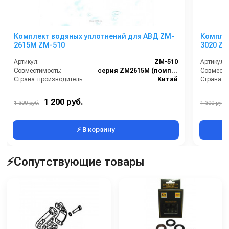
Комплект водяных уплотнений для АВД ZM-
Компле
2615M ZM-510
3020 ZM
Артикул:
ZM-510
Артикул:
Совместимость:
серия ZM2615M (помпа ZM-2115M).
Совмести
Страна-производитель:
Китай
Страна-п
1 200 руб.
1 300 руб.
1 300 руб.
⚡ В корзину
⚡Сопутствующие товары