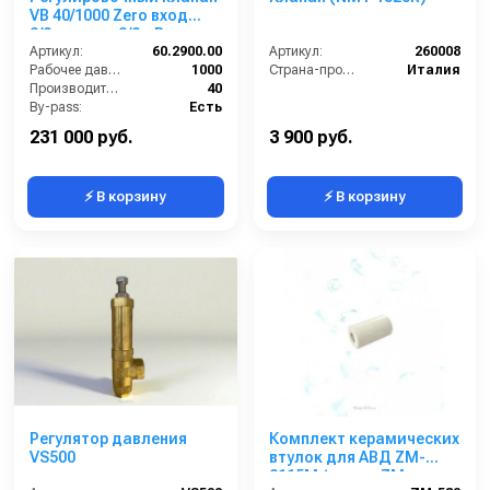
VB 40/1000 Zero вход
3/8г, выход 3/8г; Bypass
3/8г 40 л/мин 1100 бар
Артикул:
60.2900.00
Артикул:
260008
нерж.
Рабочее давление (бар):
1000
Страна-производитель:
Италия
Производительность (л/мин):
40
By-pass:
Есть
Вход:
3/8 внутренняя резьба
231 000 руб.
3 900 руб.
⚡ В корзину
⚡ В корзину
Регулятор давления
Комплект керамических
VS500
втулок для АВД ZM-
2115M (помпа ZM-