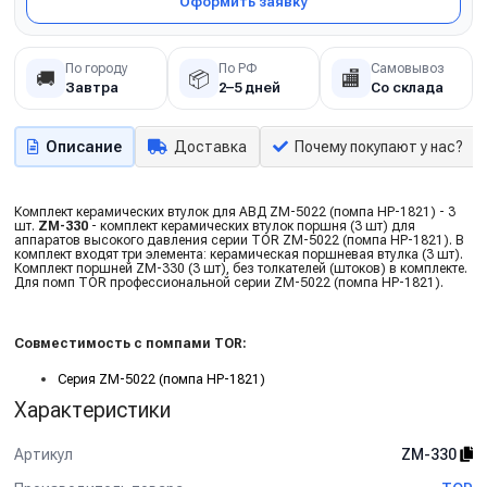
Оформить заявку
По городу
По РФ
Самовывоз
🚚
📦
🏬
Завтра
2–5 дней
Со склада
Описание
Доставка
Почему покупают у нас?
Комплект керамических втулок для АВД ZM-5022 (помпа HP-1821) - 3
шт.
ZM-330
- комплект керамических втулок поршня (3 шт) для
аппаратов высокого давления серии TOR ZM-5022 (помпа HP-1821). В
комплект входят три элемента: керамическая поршневая втулка (3 шт).
Комплект поршней ZM-330 (3 шт), без толкателей (штоков) в комплекте.
Для помп TOR профессиональной серии ZM-5022 (помпа HP-1821).
Совместимость с помпами TOR:
Серия ZM-5022 (помпа HP-1821)
Характеристики
Артикул
ZM-330