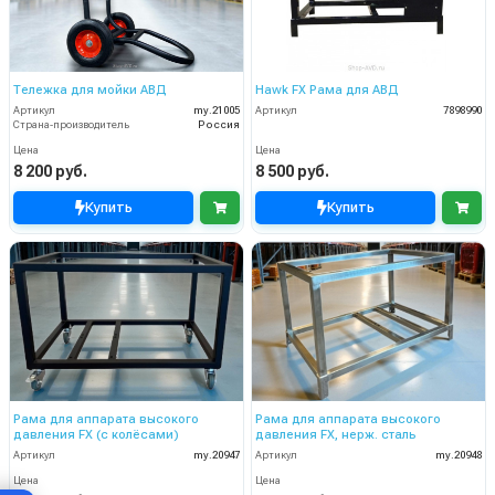
Тележка для мойки АВД
Hawk FX Рама для АВД
Артикул
my.21005
Артикул
7898990
Страна-производитель
Россия
Цена
Цена
8 200 руб.
8 500 руб.
Купить
Купить
Рама для аппарата высокого
Рама для аппарата высокого
давления FX (с колёсами)
давления FX, нерж. сталь
Артикул
my.20947
Артикул
my.20948
Цена
Цена