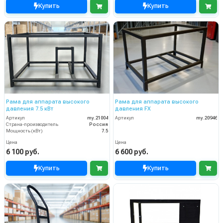
Купить
Купить
Рама для аппарата высокого
Рама для аппарата высокого
давления 7.5 кВт
давления FX
Артикул
my.21004
Артикул
my.20946
Страна-производитель
Россия
Мощность (кВт)
7.5
Цена
Цена
6 100 руб.
6 600 руб.
Купить
Купить