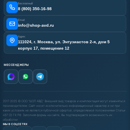
Сертификаты
Бесплатный
Наши работы
8 (800) 350-16-98
Отзывы наших клиентов
Email
Карта сайта
info@shop-avd.ru
Адрес
111024, г. Москва, ул. Энтузиастов 2-я, дом 5
корпус 17, помещение 12
МЕССЕНДЖЕРЫ
2017-2025 © ООО "ШОП АВД". Внешний вид товаров и комплектация могут изменяться
производителем. Сайт носит исключительно информационный характер и ни при
каких условиях не является публичной офертой, определяемой положениями Статьи
437 (2) ГК РФ. Заполняя формы на сайте, Вы подтверждаете возможность их
обработки.
МЫ В СОЦСЕТЯХ