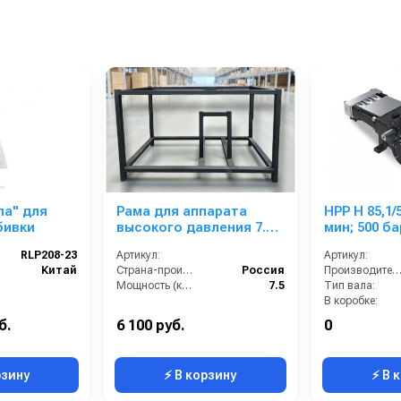
па" для
Рама для аппарата
HPP H 85,1/5
бивки
высокого давления 7.5
мин; 500 бар
кВт
мин; 78,8 
RLP208-23
Артикул:
Артикул:
Китай
Страна-производитель:
Россия
Производительность (л/мин
Мощность (кВт):
7.5
Тип вала:
В коробке:
Вес, кг:
б.
6 100 руб.
0
Давление (ба
рзину
⚡ В корзину
⚡ В 