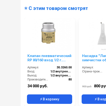
⭐ С этим товаром смотрят
Клапан пневматический
Насадка "Ла
RP 80/160 вход 1/2 г.
химчистки о
выход 1/2 г. воздух 1/4
Артикул:
30.3260.00
Артикул:
г.80 л/мин 175 бар
Вход:
1/2 внутренняя резьба
Страна-производитель:
Выход:
1/2 внутренняя резьба
Производительность (л/мин):
80
В коробке:
1
34 000 руб.
800 ру
900 руб.
Вес, кг:
1.08
⚡ В корзину
⚡ В ко