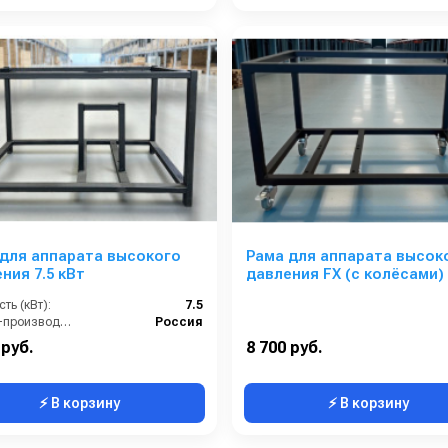
для аппарата высокого
Рама для аппарата высок
ния 7.5 кВт
давления FX (с колёсами)
ть (кВт):
7.5
Страна-производитель:
Россия
 руб.
8 700 руб.
⚡ В корзину
⚡ В корзину