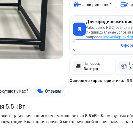
Нашли дешевле?
Спо
Для юридических лиц
Работаем с НДС, безналич
Индивидуальные условия д
запросов
info@shop-avd.ru
Оформ
По городу
П
🚚
📦
Завтра
2
Основные характеристики:
5.5
окупают у нас?
Отзывы
я 5.5 кВт
ысокого давления с двигателем мощностью
5.5 кВт
. Конструкция о
ксплуатации. Благодаря прочной металлической основе рама гаран