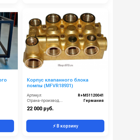
ого
Корпус клапанного блока
помпы (MFVR18931)
Артикул:
R+M51120041
Страна-производитель:
Германия
22 000 руб.
⚡ В корзину