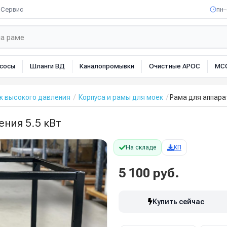
Сервис
пн–
сосы
Шланги ВД
Каналопромывки
Очистные АРОС
МС
к высокого давления
Корпуса и рамы для моек
Рама для аппара
ения 5.5 кВт
На складе
КП
5 100 руб.
Купить сейчас