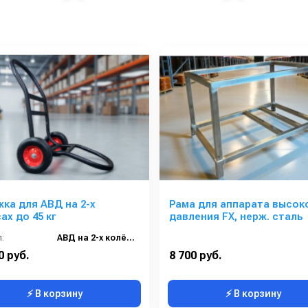
ка для АВД на 2-х
Рама для аппарата высок
ах до 45 кг
давления FX, нерж. сталь
:
АВД на 2-х колёсах до 45 кг
0 руб.
8 700 руб.
⚡ В корзину
⚡ В корзину