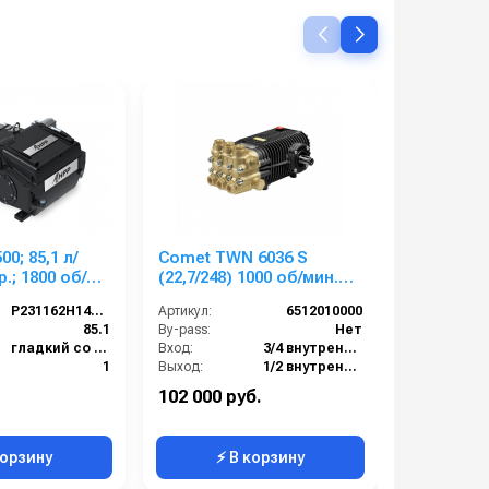
00; 85,1 л/
Comet TWN 6036 S
Comet TW
.; 1800 об/
(22,7/248) 1000 об/мин.
(20/345) 1
кВт
вал 24мм
вал 24мм
P231162H14300
Артикул:
6512010000
Артикул:
):
85.1
By-pass:
Нет
By-pass:
гладкий со шпонкой, 30 mm
Вход:
3/4 внутренняя резьба
Вход:
1
Выход:
1/2 внутренняя резьба
Выход:
400
Материал:
Латунь
Материал:
102 000 руб.
138 000 р
р):
500
Производительность (л/мин):
22.7
корзину
⚡ В корзину
⚡ 