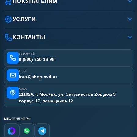
ПОКУПАТЕЛЯМ
Защита данных клиента
Как заказать?
Условия соглашения
Оплата
УСЛУГИ
Вакансии
Доставка
Услуги
Рассрочка
Гарантия
Аренда АВД
КОНТАКТЫ
Статьи
Лизинг
Ремонт АВД
Получить скидку
Сертификаты
Бесплатный
Наши работы
8 (800) 350-16-98
Отзывы наших клиентов
Email
Карта сайта
info@shop-avd.ru
Адрес
111024, г. Москва, ул. Энтузиастов 2-я, дом 5
корпус 17, помещение 12
МЕССЕНДЖЕРЫ