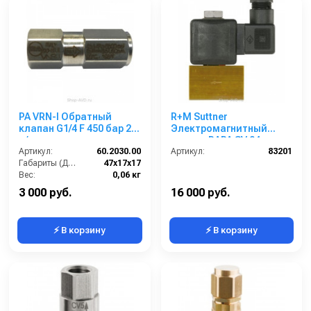
PA VRN-I Обратный
R+M Suttner
клапан G1/4 F 450 бар 25
Электромагнитный
л/мин
клапан RAPA SV 04
Артикул:
60.2030.00
Артикул:
83201
Габариты (ДхШхВ):
47х17х17
Вес:
0,06 кг
3 000 руб.
16 000 руб.
⚡ В корзину
⚡ В корзину