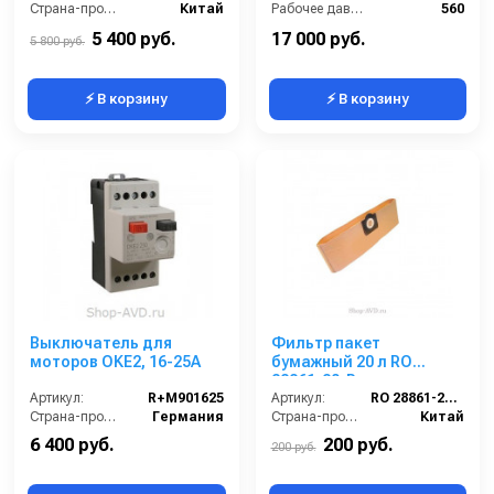
Страна-производитель:
Китай
Рабочее давление (бар):
560
Мощность (кВт):
60
5 400 руб.
17 000 руб.
5 800 руб.
⚡ В корзину
⚡ В корзину
Выключатель для
Фильтр пакет
моторов OKE2, 16-25A
бумажный 20 л RO
28861-20-P
Артикул:
R+M901625
Артикул:
RO 28861-20-P
Страна-производитель:
Германия
Страна-производитель:
Китай
6 400 руб.
200 руб.
200 руб.