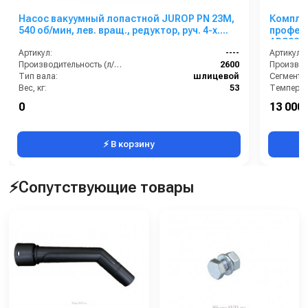
Насос вакуумный лопастной JUROP PN 23M,
Комплек
540 об/мин, лев. вращ., редуктор, руч. 4-х.
професс
клапан
ARS220.
Артикул:
----
Артикул:
Производительность (л/мин):
2600
Тип вала:
шлицевой
Сегмент:
Вес, кг:
53
Температу
Габаритные размеры, мм:
475х215х408
Рабочее д
0
13 000 
Расход воздуха, м3:
156
⚡ В корзину
⚡Сопутствующие товары