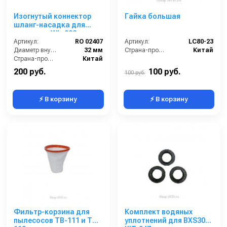
Изогнутый коннектор
Гайка большая
шланг-насадка для
пылесоса WL-092
Артикул:
RO 02407
Артикул:
LC80-23
Диаметр внутренний:
32 мм
Страна-производитель:
Китай
Страна-производитель:
Китай
200 руб.
100 руб.
100 руб.
⚡ В корзину
⚡ В корзину
Фильтр-корзина для
Комплект водяных
пылесосов TB-111 и TB-
уплотнений для BXS3015