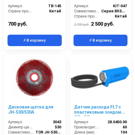
112
KIT-047
Артикул:
TB-145
Артикул:
KIT-047
Страна-производитель:
Китай
Совместимость:
Серия BXS3015
Страна-производитель:
Китай
700 руб.
2 500 руб.
2 700 руб.
⚡ В корзину
⚡ В корзину
Дисковая щетка для
Датчик расхода FL7 с
JH-530/530A
пластиковым зондом
3/8 г 3/8 г.
Артикул:
3043
Артикул:
28.0450.00
Диаметр щетки Ø (мм):
530
Производительность (л/мин):
60
Совместимость:
TOR JH-530, JH-530A
Длина (мм):
104