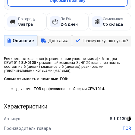
Оформить заявку
По городу
По РФ
Самовывоз
🚚
📦
🏬
Завтра
2–5 дней
Со склада
Описание
Доставка
Почему покупают у нас?
Ремкомплект клапанов (с резиновыми уплотнениями) - 6 шт для
CEW1014
SJ-0130
- ремонтный комплект SJ-0130 клапанов помпы
состоит из 6 (шести) клапанов с 6 (шестью) резиновыми
уплотнительными кольцами (малыми),
Совместимость с помпами TOR:
для помп TOR профессиональной серии CEW1014.
Характеристики
Артикул
SJ-0130
Производитель товара
TOR