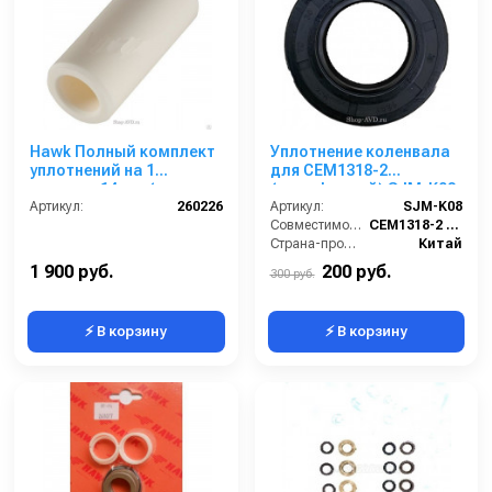
Hawk Полный комплект
Уплотнение коленвала
уплотнений на 1
для CEM1318-2
поршень 14 мм (серия
(однофазный) SJM-K08
NHD)
Артикул:
260226
Артикул:
SJM-K08
Совместимость:
CEM1318-2 (однофазный, 220 В)
Страна-производитель:
Китай
1 900 руб.
200 руб.
300 руб.
⚡ В корзину
⚡ В корзину