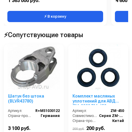
1 363 000 руб.
4 600 р
Ширина водосборной рейки:
1160
⚡ В корзину
⚡Сопутствующие товары
Шатун без штока
Комплект масляных
(BLVR43780)
уплотнений для АВД
ZM-3020 ZM-450
Артикул:
R+M51030122
Артикул:
ZM-450
Страна-производитель:
Германия
Совместимость:
Серия ZM-3020 (помпа ZM-2015)
Страна-производитель:
Китай
3 100 руб.
200 руб.
200 руб.