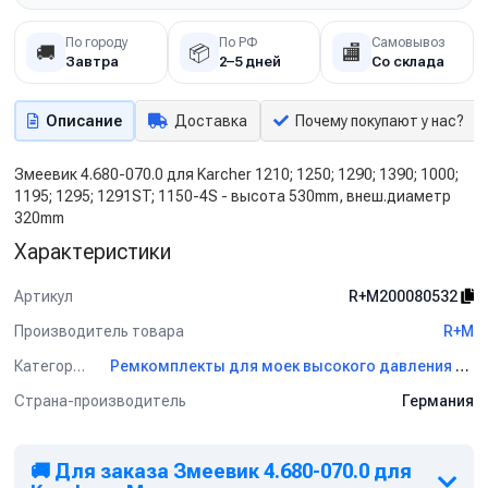
По городу
По РФ
Самовывоз
🚚
📦
🏬
Завтра
2–5 дней
Со склада
Описание
Доставка
Почему покупают у нас?
Змеевик 4.680-070.0 для Karcher 1210; 1250; 1290; 1390; 1000;
1195; 1295; 1291ST; 1150-4S - высота 530mm, внеш.диаметр
320mm
Характеристики
Артикул
R+M200080532
Производитель товара
R+M
Категория
Ремкомплекты для моек высокого давления R+M
Страна-производитель
Германия
🚚 Для заказа Змеевик 4.680-070.0 для