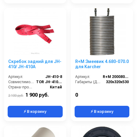
Скребок задний для JH-
R+M Змеевик 4.680-070.0
410/ JH-410A
для Karcher
Артикул:
JH-410-8
Артикул:
R+M 200080532
Совместимость:
TOR JH-410, JH-410A
Габариты (ДхШхВ):
320x320x530
Страна-производитель:
Китай
1 900 руб.
0
2 100 руб.
⚡ В корзину
⚡ В корзину