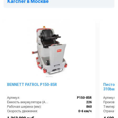
Karcher в Москве
BENNETT PATROL P150-85R
Пистоле
310bar, 
упаков
Артикул:
P150-85R
Артикул:
Ёмкость аккумулятора (Ач):
226
Рабочая ширина (мм):
860
Температу
Скорость движения:
0-6 км/ч
Страна-п
Уровень шума (дБ):
68
Рабочее д