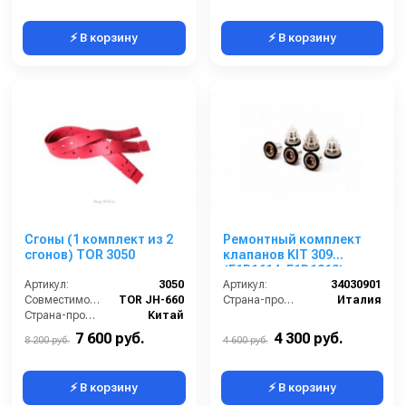
⚡ В корзину
⚡ В корзину
Сгоны (1 комплект из 2
Ремонтный комплект
сгонов) TOR 3050
клапанов KIT 309
(E1B1614, E1D1813)
Артикул:
3050
Артикул:
34030901
Совместимость:
TOR JH-660
Страна-производитель:
Италия
Страна-производитель:
Китай
7 600 руб.
4 300 руб.
8 200 руб.
4 600 руб.
⚡ В корзину
⚡ В корзину