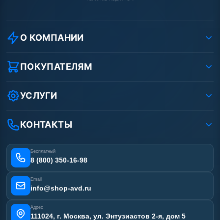
О КОМПАНИИ
О компании
Реквизиты ООО «Шоп АВД»
ПОКУПАТЕЛЯМ
Защита данных клиента
Как заказать?
Условия соглашения
Оплата
УСЛУГИ
Вакансии
Доставка
Услуги
Рассрочка
Гарантия
Аренда АВД
КОНТАКТЫ
Статьи
Лизинг
Ремонт АВД
Получить скидку
Сертификаты
Бесплатный
Наши работы
8 (800) 350-16-98
Отзывы наших клиентов
Email
Карта сайта
info@shop-avd.ru
Адрес
111024, г. Москва, ул. Энтузиастов 2-я, дом 5