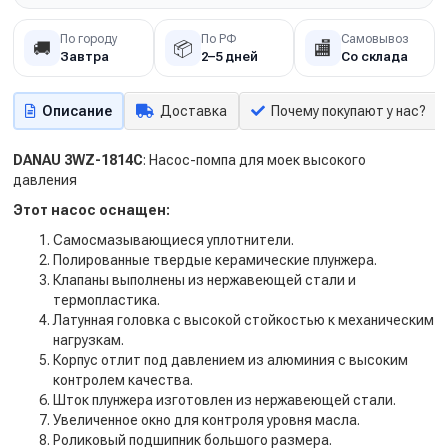
По городу
По РФ
Самовывоз
🚚
📦
🏬
Завтра
2–5 дней
Со склада
Описание
Доставка
Почему покупают у нас?
DANAU 3WZ-1814C
: Насос-помпа для моек высокого
давления
Этот насос оснащен:
Самосмазывающиеся уплотнители.
Полированные твердые керамические плунжера.
Клапаны выполнены из нержавеющей стали и
термопластика.
Латунная головка с высокой стойкостью к механическим
нагрузкам.
Корпус отлит под давлением из алюминия с высоким
контролем качества.
Шток плунжера изготовлен из нержавеющей стали.
Увеличенное окно для контроля уровня масла.
Роликовый подшипник большого размера.