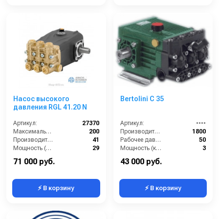
Насос высокого
Bertolini С 35
давления RGL 41.20 N
Артикул:
27370
Артикул:
----
Максимальное давление (бар):
200
Производительность (л/ч):
1800
Производительность (л/мин):
41
Рабочее давление (бар):
50
Мощность (л.с.):
29
Мощность (кВт):
3
Мощность (кВт):
15
Масса (кг):
9
71 000 руб.
43 000 руб.
⚡ В корзину
⚡ В корзину