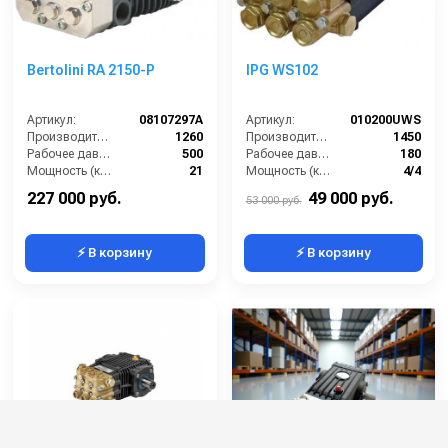
Bertolini RA 2150-P
IPG WS102
Артикул:
08107297A
Артикул:
010200UWS
Производительность (л/ч):
1260
Производительность (л/ч):
1450
Рабочее давление (бар):
500
Рабочее давление (бар):
180
Мощность (кВт):
21
Мощность (кВт):
4/4
Масса (кг):
21
Масса (кг):
14.5
227 000 руб.
49 000 руб.
53 000 руб.
⚡ В корзину
⚡ В корзину