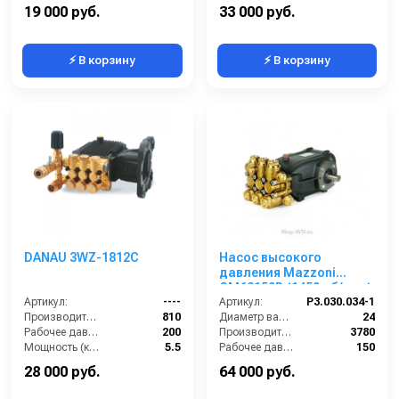
Обороты двигателя (об/мин):
3400
Обороты двигателя (об/мин):
3400
19 000 руб.
33 000 руб.
⚡ В корзину
⚡ В корзину
DANAU 3WZ-1812C
Насос высокого
давления Mazzoni
GM63150R (1450 об/мин)
Артикул:
----
Артикул:
P3.030.034-1
Производительность (л/ч):
810
Диаметр вала (мм):
24
Рабочее давление (бар):
200
Производительность (л/ч):
3780
Мощность (кВт):
5.5
Рабочее давление (бар):
150
Масса (кг):
7.2
Мощность (кВт):
18.05
28 000 руб.
64 000 руб.