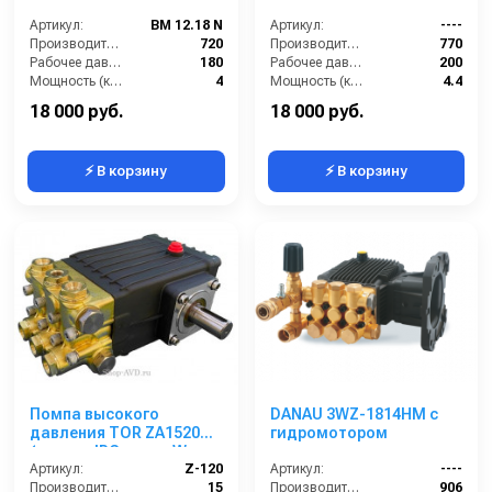
Артикул:
BM 12.18 N
Артикул:
----
Производительность (л/ч):
720
Производительность (л/ч):
770
Рабочее давление (бар):
180
Рабочее давление (бар):
200
Мощность (кВт):
4
Мощность (кВт):
4.4
Электропитание (В):
380
Масса (кг):
7.2
18 000 руб.
18 000 руб.
⚡ В корзину
⚡ В корзину
Помпа высокого
DANAU 3WZ-1814HM с
давления TOR ZA1520N
гидромотором
(аналог IPG серии W,
WS)
Артикул:
Z-120
Артикул:
----
Производительность (л/мин):
15
Производительность (л/ч):
906