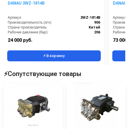
DANAU 3WZ-1814B
DANAU 
Артикул:
3WZ-1814В
Артикул:
Производительность (л/ч):
906
Производи
Страна-производитель:
Китай
Страна-п
Рабочее давление (бар):
206
Рабочее д
Мощность (кВт):
5.5
Мощность
24 000 руб.
73 000 
Масса (кг):
7.2
Масса (кг
⚡ В корзину
⚡Сопутствующие товары