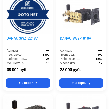
DANAU 3WZ-2218C
DANAU 3WZ-1810A
Артикул:
----
Артикул:
----
Производительность (л/ч):
1800
Производительность (л/ч):
190
Рабочее давление (бар):
124
Рабочее давление (бар):
1560
Мощность (кВт):
7.5
Масса (кг):
7.2
Масса (кг):
7.2
Обороты двигателя (об/мин):
3400
38 000 руб.
28 000 руб.
⚡ В корзину
⚡ В корзину