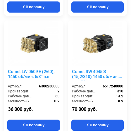
⚡ В корзину
⚡ В корзину
Comet LW 0509 E (2/60);
Comet RW 4045 S
1450 об/мин. 5/8” п.в.
(15,2/310) 1450 об/мин.
вал 24мм
Артикул:
6300230000
Артикул:
6517240000
Производительность (л/мин):
2
Рабочее давление (бар):
310
Рабочее давление (бар):
60
Производительность (л/мин):
13.2
Мощность (кВт):
0.2
Мощность (кВт):
8.9
Обороты двигателя (об/мин):
1450
Обороты двигателя (об/мин):
1450
36 000 руб.
70 000 руб.
⚡ В корзину
⚡ В корзину