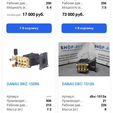
Рабочее давление (бар):
200
Рабочее давление (бар):
206
Мощность (кВт):
5.4
Мощность (кВт):
7.5
Обороты двигателя (об/мин):
1450
Масса (кг):
7.2
17 000 руб.
73 000 руб.
19 000 руб.
⚡ В корзину
⚡ В корзину
DANAU 3WZ-1509A
DANAU DBC-1512A
Артикул:
----
Артикул:
dbc-1512a
Производительность (л/ч):
906
Производительность (л/мин):
21
Рабочее давление (бар):
210
Рабочее давление (бар):
220
Масса (кг):
7.2
Масса (кг):
8