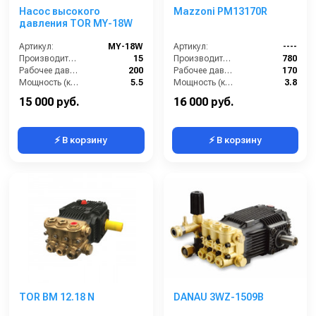
Насос высокого
Mazzoni PM13170R
давления TOR MY-18W
Артикул:
MY-18W
Артикул:
----
Производительность (л/мин):
15
Производительность (л/ч):
780
Рабочее давление (бар):
200
Рабочее давление (бар):
170
Мощность (кВт):
5.5
Мощность (кВт):
3.8
Масса (кг):
10
Масса (кг):
7.2
15 000 руб.
16 000 руб.
⚡ В корзину
⚡ В корзину
TOR BM 12.18 N
DANAU 3WZ-1509B