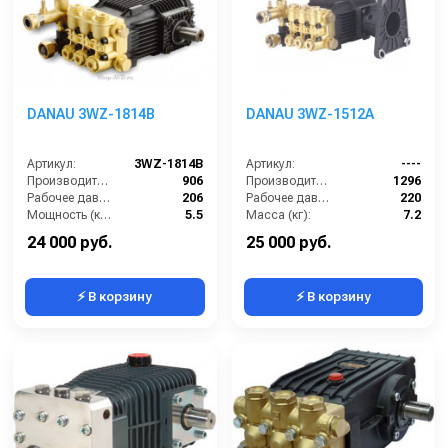
DANAU 3WZ-1814B
DANAU 3WZ-1512A
Артикул:
3WZ-1814В
Артикул:
----
Производительность (л/ч):
906
Производительность (л/ч):
1296
Рабочее давление (бар):
206
Рабочее давление (бар):
220
Мощность (кВт):
5.5
Масса (кг):
7.2
Масса (кг):
7.2
Обороты двигателя (об/мин):
3400
24 000 руб.
25 000 руб.
⚡ В корзину
⚡ В корзину