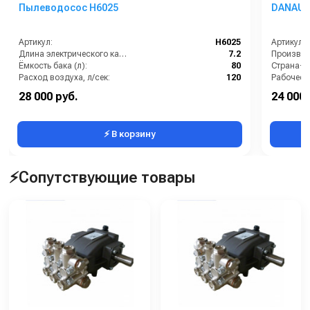
Пылеводосос Н6025
DANAU 
Артикул:
Н6025
Артикул:
Длина электрического кабеля (м):
7.2
Производи
Ёмкость бака (л):
80
Страна-п
Расход воздуха, л/сек:
120
Рабочее д
Напряжение, В:
220
Мощность
28 000 руб.
24 000 
Страна-производитель:
Китай
Масса (кг
⚡ В корзину
⚡Сопутствующие товары