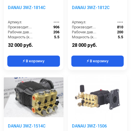
DANAU 3WZ-1814C
DANAU 3WZ-1812C
Артикул:
----
Артикул:
----
Производительность (л/ч):
906
Производительность (л/ч):
810
Рабочее давление (бар):
206
Рабочее давление (бар):
200
Мощность (кВт):
5.5
Мощность (кВт):
5.5
Масса (кг):
7.2
Масса (кг):
7.2
32 000 руб.
28 000 руб.
⚡ В корзину
⚡ В корзину
DANAU 3WZ-1514C
DANAU 3WZ-1506