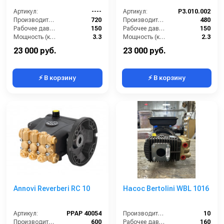
Артикул:
----
Артикул:
P3.010.002
Производительность (л/ч):
720
Производительность (л/ч):
480
Рабочее давление (бар):
150
Рабочее давление (бар):
150
Мощность (кВт):
3.3
Мощность (кВт):
2.3
Масса (кг):
7.2
Масса (кг):
8.2
23 000 руб.
23 000 руб.
⚡ В корзину
⚡ В корзину
Annovi Reverberi RC 10
Насос Bertolini WBL 1016
Артикул:
PPAP 40054
Производительность (л/мин):
10
Производительность (л/ч):
600
Рабочее давление (бар):
160