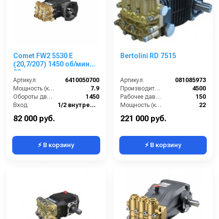
Comet FW2 5530 E
Bertolini RD 7515
(20,7/207) 1450 об/мин
28мм п.в.
Артикул:
6410050700
Артикул:
081085973
Мощность (кВт):
7.9
Производительность (л/ч):
4500
Обороты двигателя (об/мин):
1450
Рабочее давление (бар):
150
Вход:
1/2 внутренняя резьба
Мощность (кВт):
22
Выход:
3/8 внутренняя резьба
Масса (кг):
23
82 000 руб.
221 000 руб.
⚡ В корзину
⚡ В корзину