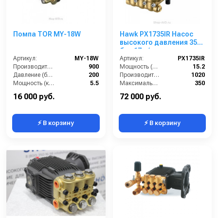
Помпа TOR MY-18W
Hawk PX1735IR Насос
высокого давления 350
бар 17 л/мин
Артикул:
MY-18W
Артикул:
PX1735IR
Производительность (л/ч):
900
Мощность (л/с):
15.2
Давление (бар):
200
Производительность (л/ч):
1020
Мощность (кВт):
5.5
Максимальное давление воды (бар):
350
Обороты двигателя (об/мин):
1450
Объём заливаемого масла (л):
1.2
16 000 руб.
72 000 руб.
⚡ В корзину
⚡ В корзину