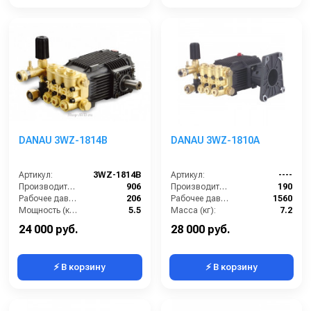
DANAU 3WZ-1814B
DANAU 3WZ-1810A
Артикул:
3WZ-1814В
Артикул:
----
Производительность (л/ч):
906
Производительность (л/ч):
190
Рабочее давление (бар):
206
Рабочее давление (бар):
1560
Мощность (кВт):
5.5
Масса (кг):
7.2
Масса (кг):
7.2
Обороты двигателя (об/мин):
3400
24 000 руб.
28 000 руб.
⚡ В корзину
⚡ В корзину