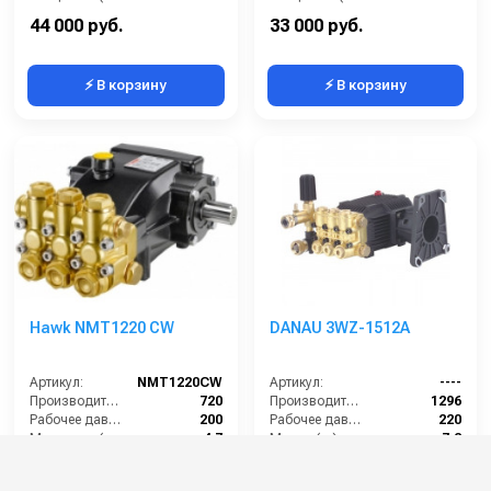
Обороты двигателя (об/мин):
3400
Обороты двигателя (об/мин):
1750
44 000 руб.
33 000 руб.
⚡ В корзину
⚡ В корзину
Hawk NMT1220 CW
DANAU 3WZ-1512A
Артикул:
NMT1220CW
Артикул:
----
Производительность (л/ч):
720
Производительность (л/ч):
1296
Рабочее давление (бар):
200
Рабочее давление (бар):
220
Мощность (кВт):
4.7
Масса (кг):
7.2
Масса (кг):
5.6
Обороты двигателя (об/мин):
3400
30 000 руб.
25 000 руб.