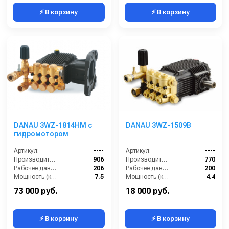
⚡ В корзину
⚡ В корзину
DANAU 3WZ-1814HM с
DANAU 3WZ-1509B
гидромотором
Артикул:
----
Артикул:
----
Производительность (л/ч):
906
Производительность (л/ч):
770
Рабочее давление (бар):
206
Рабочее давление (бар):
200
Мощность (кВт):
7.5
Мощность (кВт):
4.4
Масса (кг):
7.2
Масса (кг):
7.2
73 000 руб.
18 000 руб.
⚡ В корзину
⚡ В корзину