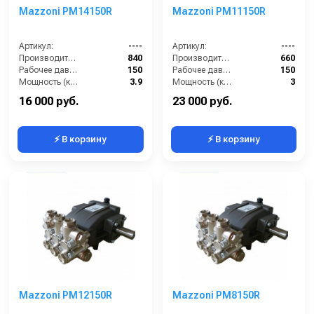
Mazzoni PM14150R
Mazzoni PM11150R
Артикул:
----
Артикул:
----
Производительность (л/ч):
840
Производительность (л/ч):
660
Рабочее давление (бар):
150
Рабочее давление (бар):
150
Мощность (кВт):
3.9
Мощность (кВт):
3
Масса (кг):
7.2
Масса (кг):
7.2
16 000 руб.
23 000 руб.
⚡ В корзину
⚡ В корзину
Mazzoni PM12150R
Mazzoni PM8150R