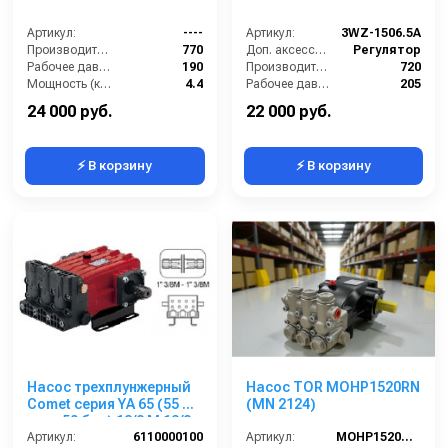
Артикул:
----
Артикул:
3WZ-1506.5A
Производительность (л/ч):
770
Доп. аксессуары (опция):
Регулятор
Рабочее давление (бар):
190
Производительность (л/ч):
720
Мощность (кВт):
4.4
Рабочее давление (бар):
205
Масса (кг):
7.2
Масса (кг):
7.2
24 000 руб.
22 000 руб.
⚡ В корзину
⚡ В корзину
Насос трехплунжерный
Насос TOR MOHP1520RN
Comet серия YA 65 (55 л/
(MN 2124)
мин; 50 бар) 13/8 M 13/8
M
Артикул:
6110000100
Артикул:
MOHP1520RN (MN 2124)