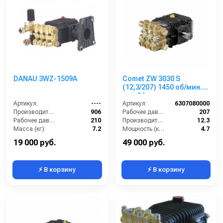
DANAU 3WZ-1509A
Comet ZW 3030 S
(12,3/207) 1450 об/мин.
вал 24мм
Артикул:
----
Артикул:
6307080000
Производительность (л/ч):
906
Рабочее давление (бар):
207
Рабочее давление (бар):
210
Производительность (л/мин):
12.3
Масса (кг):
7.2
Мощность (кВт):
4.7
Обороты двигателя (об/мин):
3400
Обороты двигателя (об/мин):
1450
19 000 руб.
49 000 руб.
⚡ В корзину
⚡ В корзину