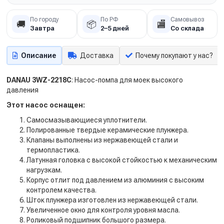
По городу
По РФ
Самовывоз
🚚
📦
🏬
Завтра
2–5 дней
Со склада
Описание
Доставка
Почему покупают у нас?
DANAU 3WZ-2218C
: Насос-помпа для моек высокого
давления
Этот насос оснащен:
Самосмазывающиеся уплотнители.
Полированные твердые керамические плунжера.
Клапаны выполнены из нержавеющей стали и
термопластика.
Латунная головка с высокой стойкостью к механическим
нагрузкам.
Корпус отлит под давлением из алюминия с высоким
контролем качества.
Шток плунжера изготовлен из нержавеющей стали.
Увеличенное окно для контроля уровня масла.
Роликовый подшипник большого размера.