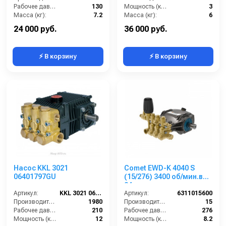
Рабочее давление (бар):
130
Мощность (кВт):
3
Масса (кг):
7.2
Масса (кг):
6
Обороты двигателя (об/мин):
2800
24 000 руб.
36 000 руб.
⚡ В корзину
⚡ В корзину
Насос KKL 3021
Comet EWD-K 4040 S
06401797GU
(15/276) 3400 об/мин.вал
24 мм
Артикул:
KKL 3021 06401797GU
Артикул:
6311015600
Производительность (л/ч):
1980
Производительность (л/мин):
15
Рабочее давление (бар):
210
Рабочее давление (бар):
276
Мощность (кВт):
12
Мощность (кВт):
8.2