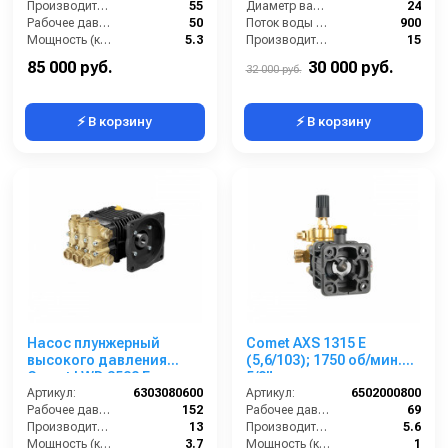
Производительность (л/мин):
55
Диаметр вала (мм):
24
Рабочее давление (бар):
50
Поток воды (л/час):
900
Мощность (кВт):
5.3
Производительность (л/мин):
15
Обороты двигателя (об/мин):
650
Температура (°C):
40
85 000 руб.
30 000 руб.
32 000 руб.
⚡ В корзину
⚡ В корзину
Насос плунжерный
Comet AXS 1315 E
высокого давления
(5,6/103); 1750 об/мин.
Comet LWD 3522 E
5/8” п.в.
(13/152) 3400 об/мин. ø
Артикул:
6303080600
Артикул:
6502000800
5/8” п.в.
Рабочее давление (бар):
152
Рабочее давление (бар):
69
Производительность (л/мин):
13
Производительность (л/мин):
5.6
Мощность (кВт):
3.7
Мощность (кВт):
1