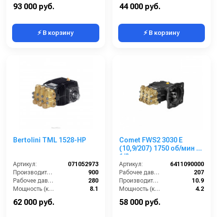
Масса (кг):
16,1
Обороты двигателя (об/мин):
3400
93 000 руб.
44 000 руб.
⚡ В корзину
⚡ В корзину
Bertolini TML 1528-HP
Comet FWS2 3030 E
(10,9/207) 1750 об/мин 1”
1/8 п.в.
Артикул:
071052973
Артикул:
6411090000
Производительность (л/ч):
900
Рабочее давление (бар):
207
Рабочее давление (бар):
280
Производительность (л/мин):
10.9
Мощность (кВт):
8.1
Мощность (кВт):
4.2
Масса (кг):
10
Обороты двигателя (об/мин):
1750
62 000 руб.
58 000 руб.