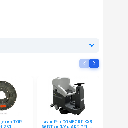
щетка TOR
Lavor Pro COMFORT XXS
Розетка 
H-350
66 BT (с З/У и АКБ GEL
76Х76, ти