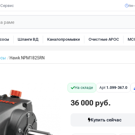
Сервис
пн–
сосы
Шланги ВД
Каналопромывки
Очистные АРОС
МС
осы
Hawk NPM1825RN
На складе
Арт:
1.099-367.0
36 000 руб.
Купить сейчас