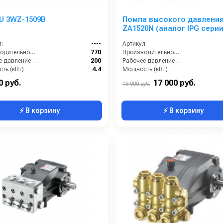
U 3WZ-1509B
Помпа высокого давлени
ZA1520N (аналог IPG серии
WS)
:
----
Артикул:
Производительность (л/ч):
770
Производительность (л/мин):
Рабочее давление (бар):
200
Рабочее давление (бар):
ть (кВт):
4.4
Мощность (кВт):
кг):
7.2
Обороты двигателя (об/мин):
0 руб.
17 000 руб.
19 000 руб.
⚡ В корзину
⚡ В корзину