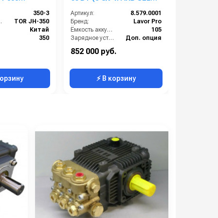
разца)
емкостью 113 Ah)
350-3
Артикул:
8.579.0001
Артикул:
ость:
TOR JH-350
Бренд:
Lavor Pro
Вес, кг:
Китай
Ёмкость аккумулятора (Ач):
105
Сегмент:
350
Зарядное устройство:
Доп. опция
Корпус:
ударопрочный пластик
852 000 руб.
0
Модель:
COMFORT XXS 66 BT
корзину
⚡ В корзину
⚡ 