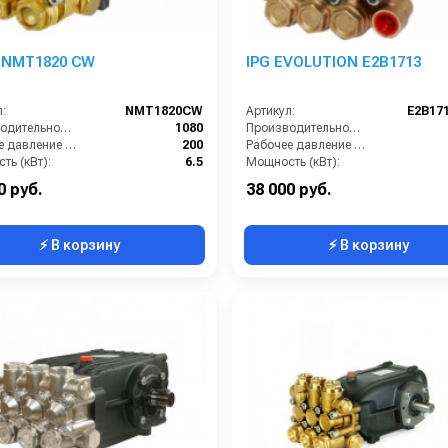
 NMT1820 CW
IPG EVOLUTION E2B1713
:
NMT1820CW
Артикул:
E2B17
Производительность (л/ч):
1080
Производительность (л/ч):
Рабочее давление (бар):
200
Рабочее давление (бар):
ть (кВт):
6.5
Мощность (кВт):
кг):
9.5
Масса (кг):
0 руб.
38 000 руб.
⚡ В корзину
⚡ В корзину