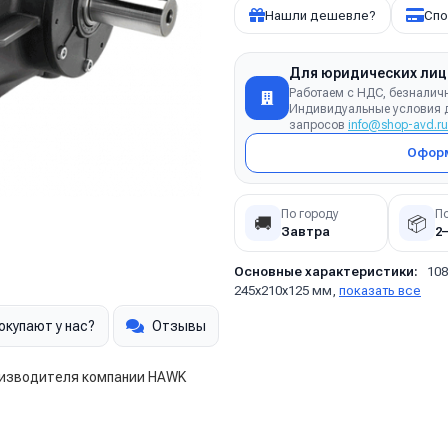
Нашли дешевле?
Спо
Для юридических лиц
Работаем с НДС, безналич
Индивидуальные условия д
запросов
info@shop-avd.ru
Оформ
По городу
П
🚚
📦
Завтра
2
Основные характеристики:
108
245х210х125 мм,
показать все
окупают у нас?
Отзывы
оизводителя компании
HAWK