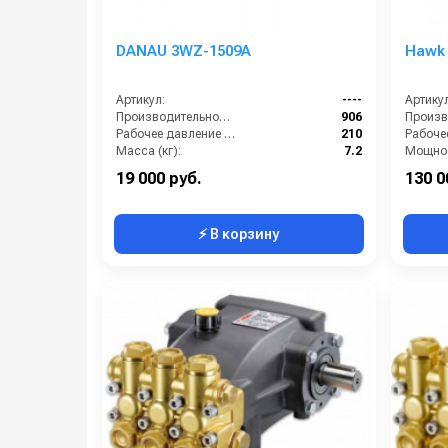
DANAU 3WZ-1509A
Hawk
Артикул:
----
Артикул
Производительность (л/ч):
906
Рабочее давление (бар):
210
Масса (кг):
7.2
Мощнос
Обороты двигателя (об/мин):
3400
Масса (
19 000 руб.
130 0
⚡ В корзину