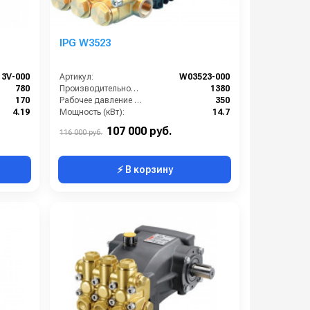
IPG W3523
13V-000
Артикул:
W03523-000
780
Производительность (л/ч):
1380
170
Рабочее давление (бар):
350
4.19
Мощность (кВт):
14.7
7
Масса (кг):
19.5
107 000 руб.
116 000 руб.
⚡ В корзину