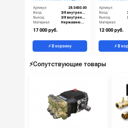
3/8 г 3/8 г.
3/8 г 3/8 г.
Артикул:
28.0450.00
Артикул:
Вход:
3/8 внутренняя резьба
Вход:
Выход:
3/8 внутренняя резьба
Выход:
Материал:
Нержавеющая сталь
Материал:
Производительность (л/мин):
60
В коробке:
17 000 руб.
12 000 руб.
В коробке:
5
Вес, кг:
⚡ В корзину
⚡ В ко
⚡Сопутствующие товары