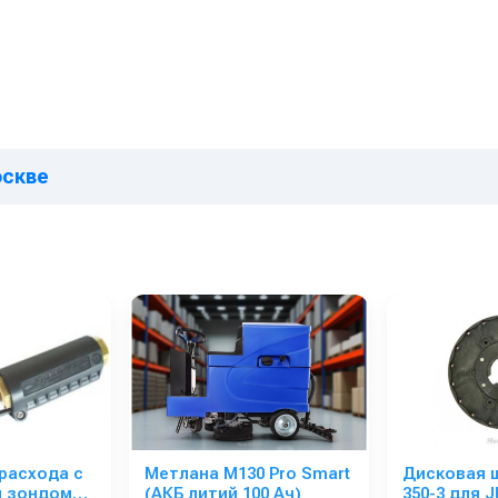
оскве
 расхода с
Метлана М130 Pro Smart
Дисковая 
м зондом
(АКБ литий 100 Ач)
350-3 для J