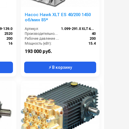
Насос Hawk XLT ES 40/200 1450
об/мин 85*
9-139.0
Артикул:
1.099-291.0 XLT4020ESIR
2520
Производительность (л/мин):
40
200
Рабочее давление (бар):
200
16
Мощность (кВт):
15.4
17
В коробке:
1
193 000 руб.
⚡ В корзину