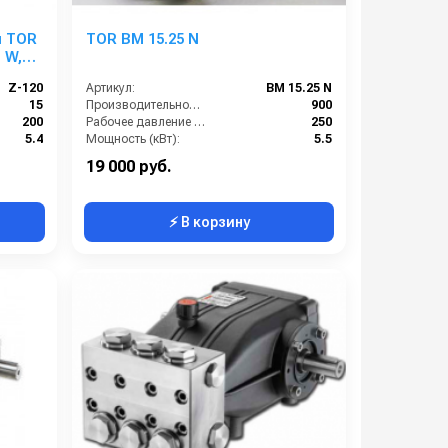
я TOR
TOR BM 15.25 N
 W,
Z-120
Артикул:
BM 15.25 N
15
Производительность (л/ч):
900
200
Рабочее давление (бар):
250
5.4
Мощность (кВт):
5.5
1450
Масса (кг):
7.5
19 000 руб.
⚡ В корзину