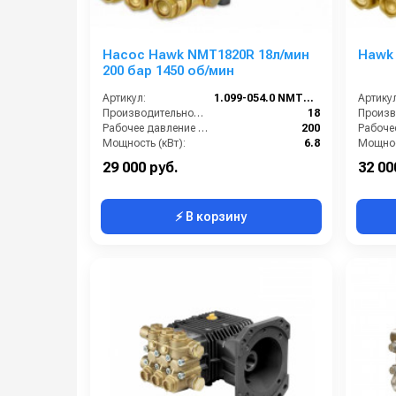
Насос Hawk NMT1820R 18л/мин
Hawk
200 бар 1450 об/мин
Артикул:
1.099-054.0 NMT1820R
Артикул
Производительность (л/мин):
18
Рабочее давление (бар):
200
Мощность (кВт):
6.8
Мощнос
Обороты двигателя (об/мин):
1450
Масса (
29 000 руб.
32 00
⚡ В корзину