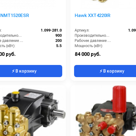
 NMT1520ESR
Hawk XXT4220IR
:
1.099-281.0
Артикул:
1.09
Производительность (л/ч):
900
Производительность (л/ч):
Рабочее давление (бар):
200
Рабочее давление (бар):
ть (кВт):
5.5
Мощность (кВт):
кг):
7
Масса (кг):
00 руб.
84 000 руб.
⚡ В корзину
⚡ В корзину