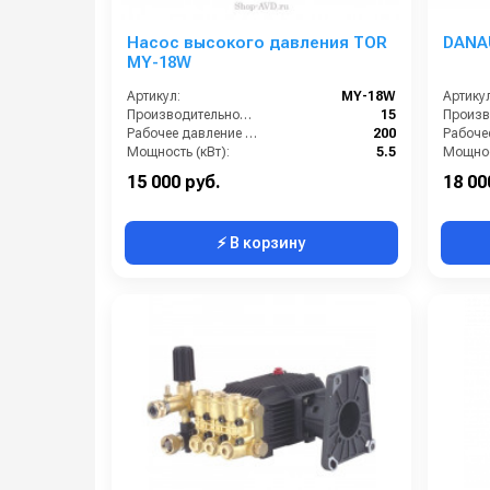
Насос высокого давления TOR
DANA
MY-18W
Артикул:
MY-18W
Артикул
Производительность (л/мин):
15
Рабочее давление (бар):
200
Мощность (кВт):
5.5
Мощнос
Масса (кг):
10
Масса (
15 000 руб.
18 00
⚡ В корзину