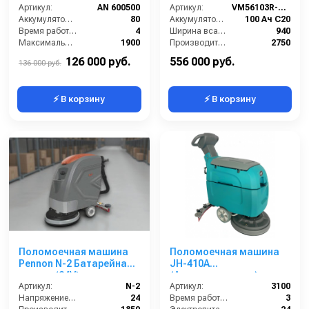
Артикул:
AN 600500
Артикул:
VM56103R-L100
Аккумулятор АКБ (В/А·ч):
80
Аккумулятор АКБ (В/А·ч):
100 Ач С20
Время работы (ч):
4
Ширина всасывающей балки (мм):
940
Максимальная производительность (кв.м/час):
1900
Производительность по площади (м2/ч):
2750
Рабочая ширина (мм):
450
Габариты (ДхШхВ):
1367х635х1020
126 000 руб.
556 000 руб.
136 000 руб.
⚡ В корзину
⚡ В корзину
Поломоечная машина
Поломоечная машина
Pennon N-2 Батарейная
JH-410A
версия (24V)
(Аккумуляторная)
Артикул:
N-2
Артикул:
3100
Напряжение (В):
24
Время работы от аккумуляторов (ч):
3