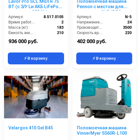
Lavor Pro SCL MIDI R 75
Поломоечная машина
BT (с З/У Lи АКБ LiFePo4
Pennon с местом для
емкостью 130 Ah)
оператора N-5 (24V)
Артикул:
8.517.0105
Артикул:
N-5
Время работы (ч):
2
Напряжение (В):
24
Масса (кг):
183
Производительность по площади (м2/ч):
3500
Ёмкость аккумуляторов (Ач):
210
Скорость вращения щётки (об/мин):
220
Бак для грязной воды (л):
95
Габариты (ДхШхВ):
1340*900*1200
936 000 руб.
402 000 руб.
⚡ В корзину
⚡ В корзину
Velargos 410 Gel B45
Поломоечная машина
VinnerMyer S560R-L100