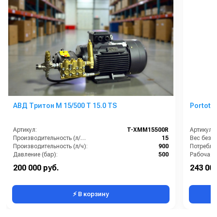
АВД Тритон M 15/500 T 15.0 TS
Portote
Артикул:
T-XMM15500R
Артикул:
Производительность (л/мин):
15
Производительность (л/ч):
900
Давление (бар):
500
Рабочая 
Напряжение (В):
380
200 000 руб.
243 000
Страна-производитель:
Италия
Тип маш
⚡ В корзину