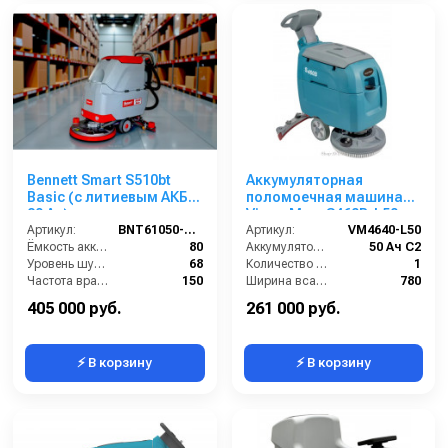
Bennett Smart S510bt
Аккумуляторная
Basic (с литиевым АКБ
поломоечная машина
80 Ач)
VinnerMyer S460B-L50
Артикул:
BNT61050-80li
Артикул:
VM4640-L50
Ёмкость аккумуляторов (Ач):
80
Аккумулятор АКБ (В/А·ч):
50 Ач С2
Уровень шума (дБ):
68
Количество аккумуляторов (шт):
1
Частота вращения щетки (об/мин):
150
Ширина всасывающей балки (мм):
780
Масса (кг):
160
Производительность по площади (м2/ч):
1900
405 000 руб.
261 000 руб.
⚡ В корзину
⚡ В корзину