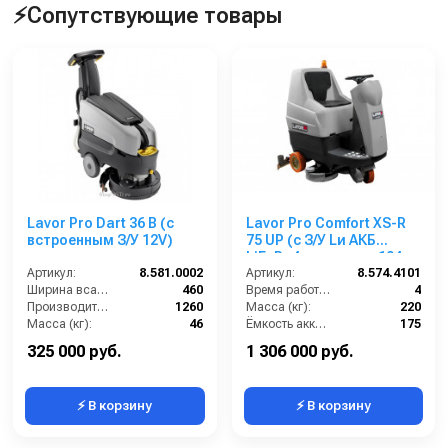
⚡Сопутствующие товары
Lavor Pro Dart 36 B (с
Lavor Pro Comfort XS-R
встроенным З/У 12V)
75 UP (с З/У Lи АКБ
LiFePo4 емкостью 104
Артикул:
8.581.0002
Ah)
Артикул:
8.574.4101
Ширина всасывающей балки (мм):
460
Время работы (ч):
4
Производительность по площади (м2/ч):
1260
Масса (кг):
220
Масса (кг):
46
Ёмкость аккумуляторов (Ач):
175
Размеры ДхШхВ (мм):
990х470х980
Бак для грязной воды (л):
155
325 000 руб.
1 306 000 руб.
⚡ В корзину
⚡ В корзину