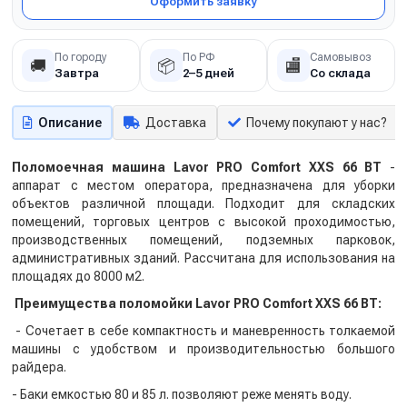
Оформить заявку
По городу
По РФ
Самовывоз
🚚
📦
🏬
Завтра
2–5 дней
Со склада
Описание
Доставка
Почему покупают у нас?
Поломоечная машина Lavor PRO Comfort XXS 66 BT
-
аппарат с местом оператора, предназначена для уборки
объектов различной площади. Подходит для складских
помещений, торговых центров с высокой проходимостью,
производственных помещений, подземных парковок,
административных зданий. Рассчитана для использования на
площадях до 8000 м2.
Преимущества поломойки Lavor PRO Comfort XXS 66 BT:
- Сочетает в себе компактность и маневренность толкаемой
машины с удобством и производительностью большого
райдера.
- Баки емкостью 80 и 85 л. позволяют реже менять воду.