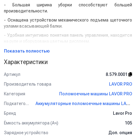
- Большая ширина уборки способствуют большей
производительности.
- Оснащена устройством механического подъема щеточного
узлами всасывающей балки.
- Удобная интуитивно понятная панель управления, находится
на руле и оборудована цветным дисплеем.
- Регулируемая скорость движения и подача воды.
Показать полностью
- Благодаря большому значению давления на щетки(32
Характеристики
кг),достигается отличное качество уборки.
Артикул
8.579.0001
- Установлен поплавковый клапан, который при переполнении
бака отключает всасывающую турбину.
Производитель товара
LAVOR PRO
- Комфортное и эргономичное сиденье позволяет оператору
Категория
Поломоечные машины LAVOR PRO
работать продолжительное время без чувства усталости.
Подкатегория
Аккумуляторные поломоечные машины LAVOR PRO
Бренд
Lavor Pro
Ёмкость аккумулятора (Ач)
105
Зарядное устройство
Доп. опция