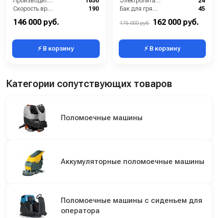
Производительность по площади (м2/ч):
1850
Электропитание (В):
24
Скорость вращения щётки (об/мин):
190
Бак для грязной воды (л):
45
Габариты (ДхШхВ):
1300*800*1060
Рабочая ширина (мм):
460
146 000 руб.
162 000 руб.
176 000 руб.
⚡ В корзину
⚡ В корзину
Категории сопутствующих товаров
Поломоечные машины
Аккумуляторные поломоечные машины
Поломоечные машины с сиденьем для
оператора