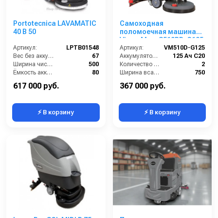
Portotecnica LAVAMATIC
Самоходная
40 B 50
поломоечная машина
VinnerMyer S510BD-G125
Артикул:
LPTB01548
Артикул:
VM510D-G125
Вес без аккумуляторов (кг):
67
Аккумулятор АКБ (В/А·ч):
125 Ач С20
Ширина чистки щёток (мм):
500
Количество аккумуляторов (шт):
2
Ёмкость аккумуляторов (Ач):
80
Ширина всасывающей балки (мм):
750
Давление прижима щетки (г/см2):
22
Производительность по площади (м2/ч):
2200
617 000 руб.
367 000 руб.
⚡ В корзину
⚡ В корзину