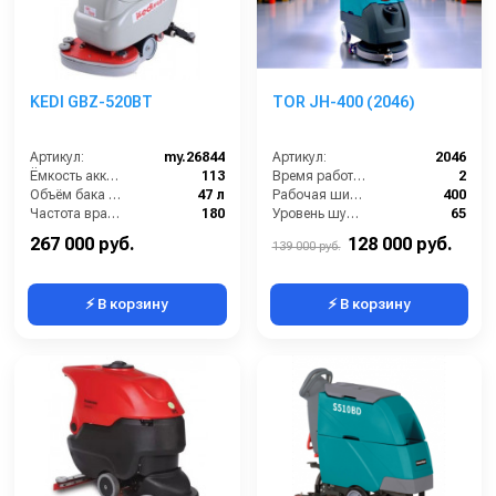
KEDI GBZ-520BT
TOR JH-400 (2046)
Артикул:
my.26844
Артикул:
2046
Ёмкость аккумуляторов (Ач):
113
Время работы (ч):
2
Объём бака для грязной воды (л):
47 л
Рабочая ширина щеток (мм):
400
Частота вращения щетки (об/мин):
180
Уровень шума (дБ):
65
Время работы от аккумуляторов (ч):
4
Производительность по площади (м2/ч):
1700
267 000 руб.
128 000 руб.
139 000 руб.
⚡ В корзину
⚡ В корзину