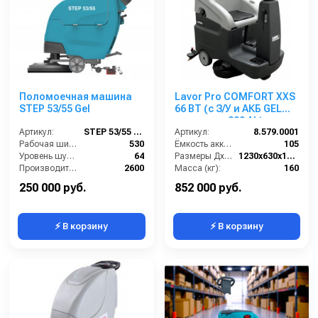
Поломоечная машина
Lavor Pro COMFORT XXS
STEP 53/55 Gel
66 BT (с З/У и АКБ GEL
емкостью 200 Ah)
Артикул:
STEP 53/55 Gel
Артикул:
8.579.0001
Рабочая ширина (мм):
530
Ёмкость аккумуляторов (Ач):
105
Уровень шума (дБ):
64
Размеры ДхШхВ (мм):
1230x630x1210
Производительность по площади (м2/ч):
2600
Масса (кг):
160
Габариты (ДхШхВ):
1300х560х1230 мм
Количество щеток (шт):
1
250 000 руб.
852 000 руб.
⚡ В корзину
⚡ В корзину