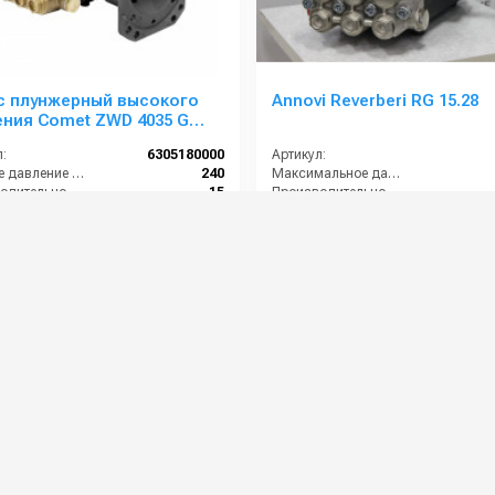
с плунжерный высокого
Annovi Reverberi RG 15.28
ния Comet ZWD 4035 G
0) 3400 об/мин.Ø 1”п.в.
:
6305180000
Артикул:
Рабочее давление (бар):
240
Максимальное давление (бар):
Производительность (л/мин):
15
Производительность (л/мин):
ть (кВт):
6.4
Мощность (кВт):
Обороты двигателя (об/мин):
3400
Вес, кг:
0 руб.
45 000 руб.
⚡ В корзину
⚡ В корзину