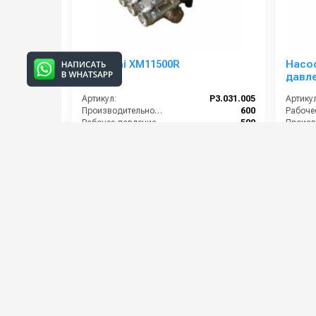
Mazzoni XM11500R
Насо
давле
(15/24
Артикул:
P3.031.005
Артикул
Производительность (л/ч):
600
Рабочее давление (бар):
500
Мощность (кВт):
10.65
Мощнос
Масса (кг):
12.4
112 000 руб.
47 00
⚡ В корзину