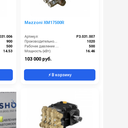
Mazzoni XM17500R
031.006
Артикул:
P3.031.007
900
Производительность (л/ч):
1020
500
Рабочее давление (бар):
500
14.53
Мощность (кВт):
16.46
12.4
Масса (кг):
12.4
103 000 руб.
⚡ В корзину