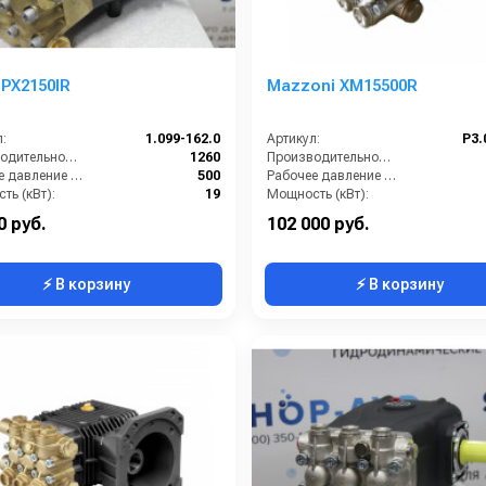
PX2150IR
Mazzoni XM15500R
:
1.099-162.0
Артикул:
P3.
Производительность (л/ч):
1260
Производительность (л/ч):
Рабочее давление (бар):
500
Рабочее давление (бар):
ть (кВт):
19
Мощность (кВт):
кг):
19
Масса (кг):
0 руб.
102 000 руб.
⚡ В корзину
⚡ В корзину