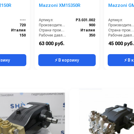
2150R
Mazzoni XM15350R
Mazzoni G
----
Артикул:
P3.031.002
Артикул:
720
Производительность (л/ч):
900
Производительность (л/ч
Италия
Страна-производитель:
Италия
Страна-производитель:
150
Рабочее давление (бар):
350
Рабочее давлени
3.3
Мощность (кВт):
10.17
Мощность (кВт):
63 000 руб.
45 000 руб.
7.2
Масса (кг):
12.4
Масса (кг):
рзину
⚡ В корзину
⚡ В 