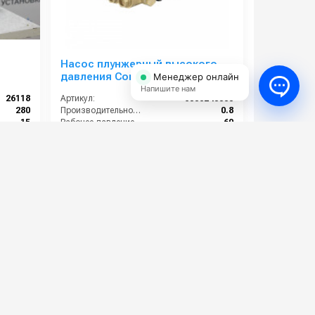
Насос плунжерный высокого
давления Comet LW 0209 S
Менеджер онлайн
(0,8/60); 1450 об/мин. вал ø 24 мм
Напишите нам
26118
Артикул:
6300240000
280
Производительность (л/мин):
0.8
15
Рабочее давление (бар):
60
7.5
Мощность (кВт):
0.2
14
Обороты двигателя (об/мин):
1450
37 000 руб.
⚡ В корзину