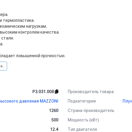
ера.
и термопластика.
механическим нагрузкам.
 высоким контролем качества.
 стали.
а.
бладает повышенной прочностью.
».
Производитель товара
P3.031.008
Подкатегория
высокого давления MAZZONI
Плу
Страна-производитель
1260
Мощность (кВт)
500
Тип двигателя
12.4