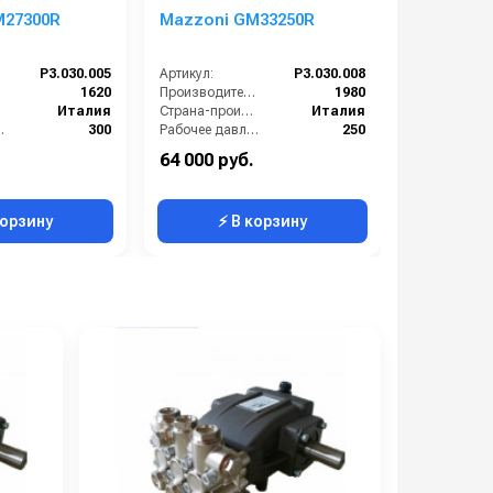
M27300R
Mazzoni GM33250R
Mazzoni 
P3.030.005
Артикул:
P3.030.008
Артикул:
):
1620
Производительность (л/ч):
1980
Италия
Страна-производитель:
Италия
е (бар):
300
Рабочее давление (бар):
250
15.59
Мощность (кВт):
15.98
64 000 руб.
102 000 р
12.4
Масса (кг):
12.4
Масса (кг):
корзину
⚡ В корзину
⚡ 