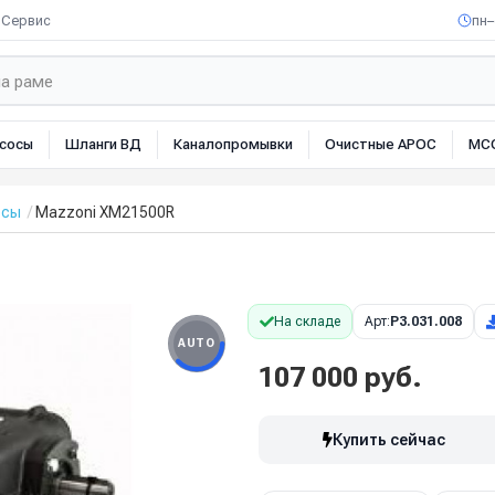
Сервис
пн–
сосы
Шланги ВД
Каналопромывки
Очистные АРОС
МС
осы
Mazzoni XM21500R
На складе
Арт:
P3.031.008
AUTO
107 000 руб.
Купить сейчас