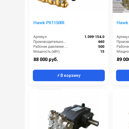
Hawk PX1150IR
Hawk 
Артикул:
1.099-154.0
Артикул
Производительность (л/ч):
660
Рабочее давление (бар):
500
Мощность (кВт):
15
Мощнос
Масса (кг):
11
Масса (
88 000 руб.
89 00
⚡ В корзину