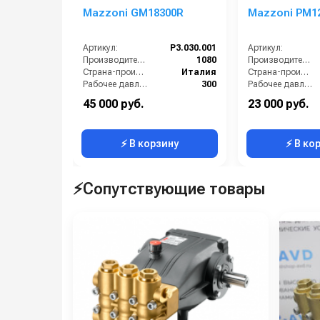
Mazzoni GM18300R
Mazzoni PM1
Артикул:
P3.030.001
Артикул:
Производительность (л/ч):
1080
Производительность (л/ч):
Страна-производитель:
Италия
Страна-производитель:
Рабочее давление (бар):
300
Рабочее давление (бар):
Мощность (кВт):
10.46
Мощность (кВт):
45 000 руб.
23 000 руб.
Масса (кг):
12.2
Масса (кг):
⚡ В корзину
⚡ В ко
⚡Сопутствующие товары