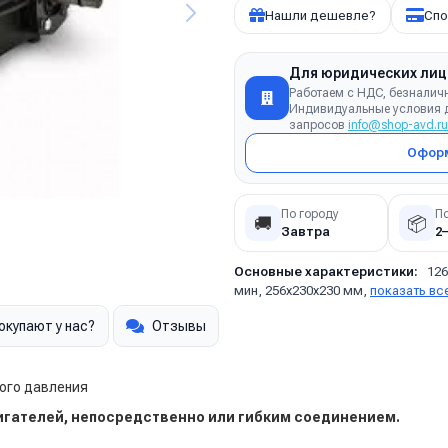
Нашли дешевле?
Спо
Для юридических лиц
Работаем с НДС, безналич
Индивидуальные условия д
запросов
info@shop-avd.ru
Оформ
По городу
П
🚚
📦
Завтра
2
Основные характеристики:
126
мин, 256х230х230 мм,
показать вс
окупают у нас?
Отзывы
кого давления
игателей, непосредственно или гибким соединением.