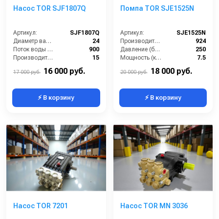
Насос TOR SJF1807Q
Помпа TOR SJE1525N
Артикул:
SJF1807Q
Артикул:
SJE1525N
Диаметр вала (мм):
24
Производительность (л/ч):
924
Поток воды (л/час):
900
Давление (бар):
250
Производительность (л/мин):
15
Мощность (кВт):
7.5
Температура (°C):
60
Обороты двигателя (об/мин):
1450
16 000 руб.
18 000 руб.
17 000 руб.
20 000 руб.
⚡ В корзину
⚡ В корзину
Насос TOR 7201
Насос TOR MN 3036