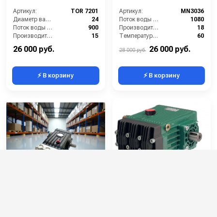
Артикул:
TOR 7201
Артикул:
MN3036
Диаметр вала (мм):
24
Поток воды (л/час):
1080
Поток воды (л/час):
900
Производительность (л/мин):
18
Производительность (л/мин):
15
Температура (°C):
60
Давление (бар):
200
Давление (бар):
200
26 000 руб.
26 000 руб.
28 000 руб.
⚡ В корзину
⚡ В корзину
Насос TOR BF-7151
Bertolini C 53.3 P (35
шпонка+Z6)
Артикул:
BF-7151
Артикул:
53600097A
Диаметр вала (мм):
24
Диаметр вала (мм):
35