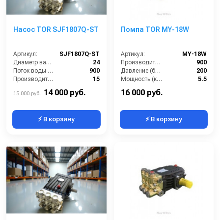
Насос TOR SJF1807Q-ST
Помпа TOR MY-18W
Артикул:
SJF1807Q-ST
Артикул:
MY-18W
Диаметр вала (мм):
24
Производительность (л/ч):
900
Поток воды (л/час):
900
Давление (бар):
200
Производительность (л/мин):
15
Мощность (кВт):
5.5
Температура (°C):
60
Обороты двигателя (об/мин):
1450
14 000 руб.
16 000 руб.
15 000 руб.
⚡ В корзину
⚡ В корзину