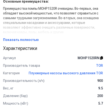
Основные преимущества:
Преимущества помпы MOHP1520R очевидны. Во-первых, она
обладает высокой мощностью, что позволяет справиться с
самыми трудными загрязнениями. Во-вторых, она оснащена
специальными насадками и аксессуарами, которые
позволяют эффективно очищать различные поверхности,
включая ковры, полы, мебель и другие.
Особенностью помпы MOHP1520R является ее надежность и
Показать полностью
долговечность. Она изготовлена из высококачественных
Характеристики
материалов, которые обеспечивают ее долгий срок службы.
Благодаря этому, она станет незаменимым помощником в
Артикул
MOHP1520RN
процессе профессиональной уборки.
Производитель товара
TOR
Данный товар доступен для сборки «под ключ».
Категория
Плунжерные насосы высокого давления TOR
Производительность (л/ч)
900
Вес, кг
9.5
Давление (бар)
200
Мощность (кВт)
5.7