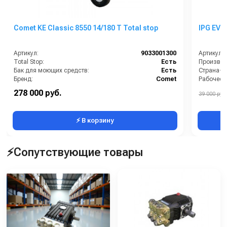
Comet KE Classic 8550 14/180 T Total stop
IPG EVO
Артикул:
9033001300
Артикул:
Total Stop:
Есть
Производи
Бак для моющих средств:
Есть
Страна-п
Бренд:
Comet
Рабочее д
Грязевая фреза:
Доп.опция
Мощность
278 000 руб.
39 000 руб.
Длина шланга ВД (м):
10
Масса (кг
⚡ В корзину
⚡Сопутствующие товары