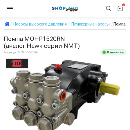
0
Насосы высокого давления
Плунжерные насосы
Помпа M
Помпа MOHP1520RN
(аналог Hawk серии NMT)
В наличии
Артикул:
MOHP1520RN