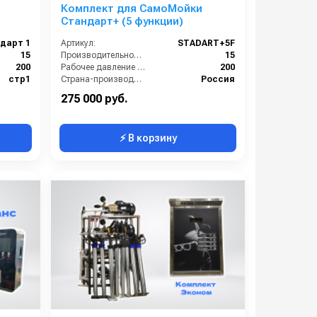
я
Комплект для СамоМойки
Стандарт+ (5 функции)
дарт 1
Артикул:
STADART+5F
15
Производительность (л/мин):
15
200
Рабочее давление (бар):
200
стр1
Страна-производитель:
Россия
Россия
Гарантия:
1 год
275 000 руб.
⚡ В корзину