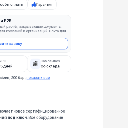
собы оплаты
Гарантия
 и B2B
ный расчёт, закрывающие документы.
ля компаний и организаций. Почта для
ить заявку
о РФ
Самовывоз
🏬
–5 дней
Со склада
л/мин, 200 бар,
показать все
ключает новое сертифицированное
ния под ключ
. Всё оборудование