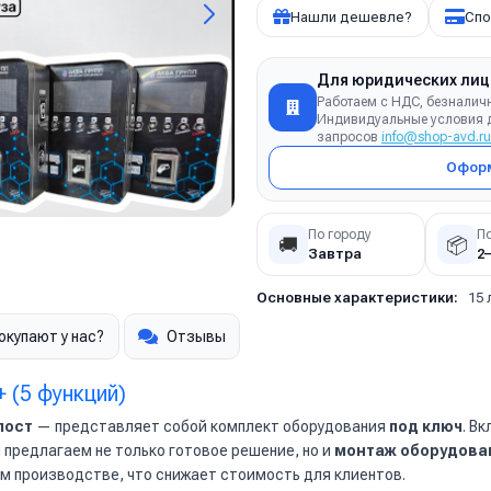
Нашли дешевле?
Спо
Для юридических лиц
Работаем с НДС, безналич
Индивидуальные условия д
запросов
info@shop-avd.ru
Оформ
По городу
П
🚚
📦
Завтра
2
Основные характеристики:
15 
окупают у нас?
Отзывы
 (5 функций)
пост
— представляет собой комплект оборудования
под ключ
. В
ы предлагаем не только готовое решение, но и
монтаж оборудова
м производстве, что снижает стоимость для клиентов.