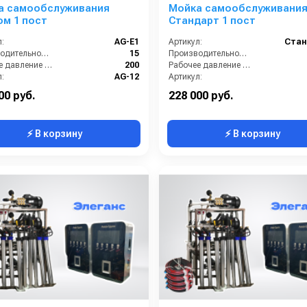
а самообслуживания
Мойка самообслуживани
м 1 пост
Стандарт 1 пост
:
AG-E1
Артикул:
Стан
Производительность (л/мин):
15
Производительность (л/мин):
Рабочее давление (бар):
200
Рабочее давление (бар):
:
AG-12
Артикул:
Страна-производитель:
Россия
Страна-производитель:
00 руб.
228 000 руб.
⚡ В корзину
⚡ В корзину