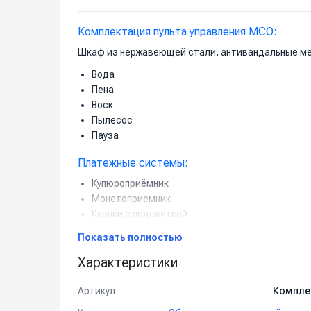
Комплектация пульта управления МСО:
Шкаф из нержавеющей стали, антивандальные ме
Вода
Пена
Воск
Пылесос
Пауза
Платежные системы:
Купюроприёмник
Монетоприемник
Кнопки с подсветкой
Показать полностью
Силовая часть:
Характеристики
Аппарат высокого давления —
200 бар / 15 л/
2 дозирующих насоса [пена/воск]
Артикул
Компле
Силовой блок управления