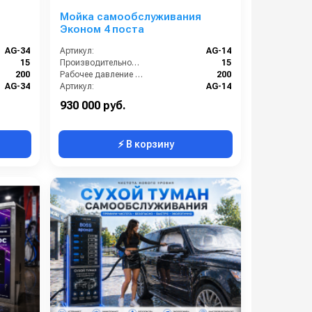
я
Мойка самообслуживания
Эконом 4 поста
AG-34
Артикул:
AG-14
15
Производительность (л/мин):
15
200
Рабочее давление (бар):
200
AG-34
Артикул:
AG-14
Россия
Страна-производитель:
Россия
930 000 руб.
⚡ В корзину