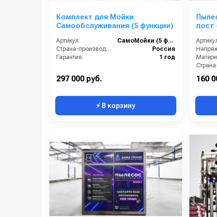
Комплект для Мойки
Пыле
Самообслуживания (5 функции)
пост 
Артикул:
СамоМойки (5 функции)
Артикул
Страна-производитель:
Россия
Напряж
Гарантия:
1 год
Матери
Гарант
297 000 руб.
160 0
⚡ В корзину