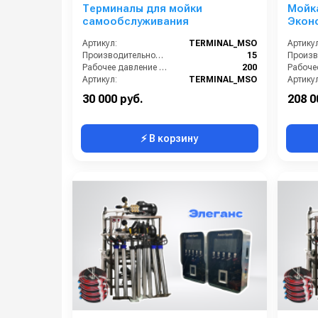
Терминалы для мойки
Мойк
самообслуживания
Эконо
Артикул:
TERMINAL_MSO
Артикул
Производительность (л/мин):
15
Рабочее давление (бар):
200
Артикул:
TERMINAL_MSO
Артикул
Страна-производитель:
Россия
30 000 руб.
208 0
⚡ В корзину