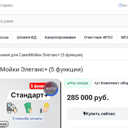
Сервис
пн–
сосы
Шланги ВД
Каналопромывки
Очистные АРОС
МС
вания для СамоМойки Элеганс+ (5 функции)
Мойки Элеганс+ (5 функции)
На складе
Арт:
Комплект обо
AUTO
285 000 руб.
Купить сейчас