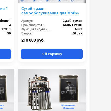
ия 1
Сухой туман
самообслуживания для Мойки
clean-1
Артикул:
Сухой туман
3
Производитель:
АКВА-ГРУПП
-ГРУПП
Функция выдувания:
6 шт
50
Запуск:
60 сек
Россия
Страна-производитель:
Россия
210 000 руб.
⚡ В корзину