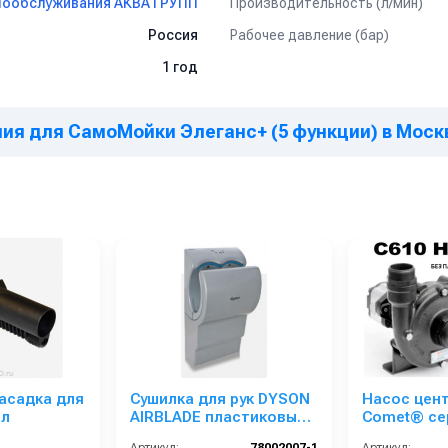
Производительность (л/мин)
мообслуживания АКВА ГРУПП
Рабочее давление (бар)
Россия
1 год
ния для СамоМойки Элеганс+ (5 функции) в Моск
г
Станция повышения давлени
Плата с онлайн-мониторинго
Онлайн-касса
Дозаторы Seko
Регулировка дозаторами
Электромагнитные клапаны н
Электромагнитные клапаны в
Зимний комплект пистолетов 
Насадка для
Сушилка для рук DYSON
Насос цен
ол
AIRBLADE пластиковый
Comet® се
Частотный преобразователь
корпус серый
M11 с гид
Функция освещение поста