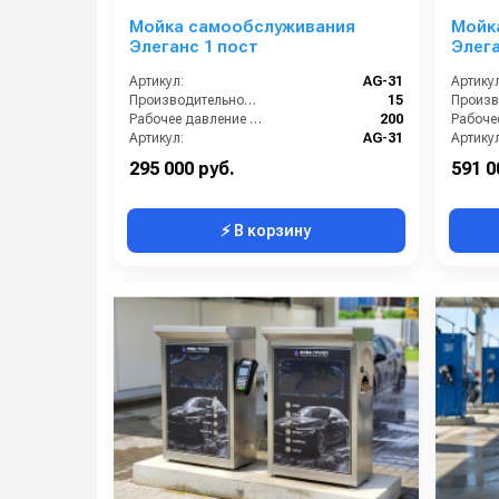
Мойка самообслуживания
Мойк
Элеганс 1 пост
Элега
Артикул:
AG-31
Артикул
Производительность (л/мин):
15
Рабочее давление (бар):
200
Артикул:
AG-31
Артикул
Страна-производитель:
Россия
295 000 руб.
591 0
⚡ В корзину