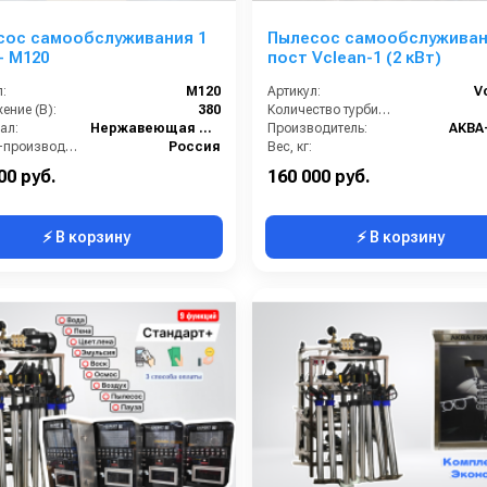
сос самообслуживания 1
Пылесос самообслуживан
- М120
пост Vclean-1 (2 кВт)
:
М120
Артикул:
V
ение (В):
380
Количество турбин (шт):
ал:
Нержавеющая Сталь
Производитель:
АКВА
Страна-производитель:
Россия
Вес, кг:
ия:
1 год
Страна-производитель:
00 руб.
160 000 руб.
⚡ В корзину
⚡ В корзину