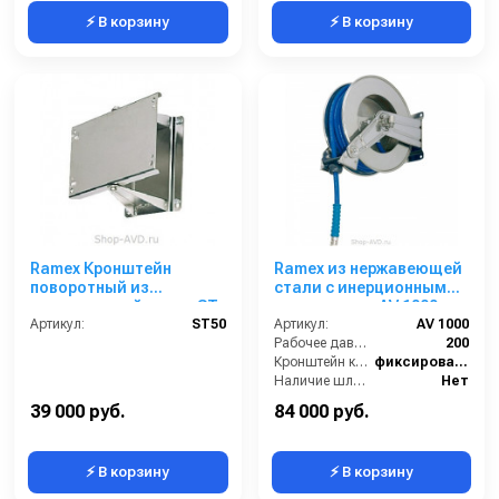
⚡ В корзину
⚡ В корзину
Ramex Кронштейн
Ramex из нержавеющей
поворотный из
стали с инерционным
нержавеющей стали ST
механизмом AV 1000
50
Артикул:
ST50
Артикул:
AV 1000
Рабочее давление (бар):
200
Кронштейн катушки:
фиксированный
Наличие шланга:
Нет
Тип катушки:
открытая
39 000 руб.
84 000 руб.
⚡ В корзину
⚡ В корзину