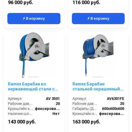
96 000 руб.
116 000 руб.
⚡ В корзину
⚡ В корзину
Ramex Барабан из
Ramex Барабан
нержавеющей стали с
стальной окрашенный с
инерционным
инерционным
механизмом AV 3501
Артикул:
AV 3501
механизмом AV 6301 FE
Артикул:
AV6301FE
Рабочее давление (бар):
20
Рабочее давление (бар):
20
Кронштейн катушки:
фиксированный
Габариты (ДхШхВ):
600x600x600
Наличие шланга:
Нет
Кронштейн катушки:
фиксированный
Тип катушки:
открытая
Наличие шланга:
Нет
143 000 руб.
163 000 руб.