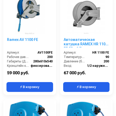
Ramex AV 1100 FE
Автоматическая
катушка RAMEX HR 1100
FE 20м 1/2
Артикул:
AV1100FE
Артикул:
HR 1100 FE
Рабочее давление (бар):
200
Температура (°C):
90
Габариты (ДхШхВ):
280x610x540
Давление (бар):
200
Кронштейн катушки:
фиксированный
Вход:
1/2 наружняя резьба
Наличие шланга:
Нет
Материал:
Окрашенная сталь
59 000 руб.
67 000 руб.
⚡ В корзину
⚡ В корзину