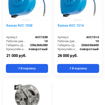
Ramex AVC 1038
Ramex AVС 1514
Артикул:
AVC1038
Артикул:
AVC1514
Рабочее давление (бар):
10
Рабочее давление (бар):
10
Габариты (ДхШхВ):
230x360x380
Габариты (ДхШхВ):
320x530x600
Кронштейн катушки:
поворотный
Кронштейн катушки:
поворотный
Наличие шланга:
Есть
Наличие шланга:
Есть
21 000 руб.
26 000 руб.
⚡ В корзину
⚡ В корзину