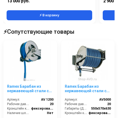
13 000 руб.
2 900 р
⚡ В корзину
⚡Сопутствующие товары
Ramex Барабан из
Ramex Барабан из
нержавеющей стали с
нержавеющей стали с
инерционным
инерционным
механизмом AV 1200
Артикул:
AV 1200
механизмом AV 5000
Артикул:
AV5000
Рабочее давление (бар):
20
Рабочее давление (бар):
20
Кронштейн катушки:
фиксированный
Габариты (ДхШхВ):
550x570x630
Наличие шланга:
Нет
Кронштейн катушки:
фиксированный
Тип катушки:
открытая
Наличие шланга:
Нет