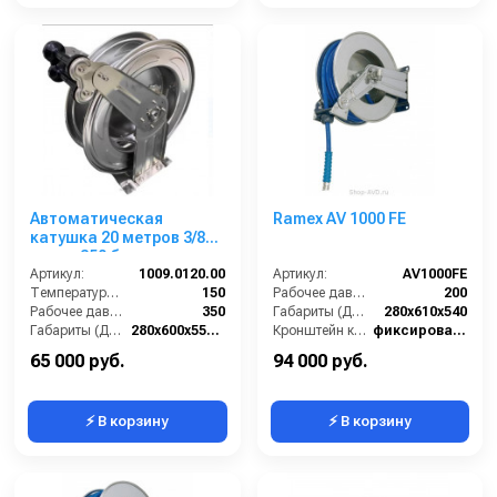
Автоматическая
Ramex AV 1000 FE
катушка 20 метров 3/8
нерж., 350 бар
Артикул:
1009.0120.00
Артикул:
AV1000FE
Температура (°C):
150
Рабочее давление (бар):
200
Рабочее давление (бар):
350
Габариты (ДхШхВ):
280x610x540
Габариты (ДхШхВ):
280x600x550 мм
Кронштейн катушки:
фиксированный
Материал:
Нерж. сталь 304
Наличие шланга:
Нет
65 000 руб.
94 000 руб.
⚡ В корзину
⚡ В корзину