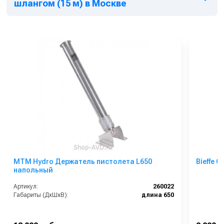
шлангом (15 м) в Москве
MTM Hydro Держатель пистолета L650
Bieffe 
напольный
Артикул:
260022
Габариты (ДхШхВ):
длина 650