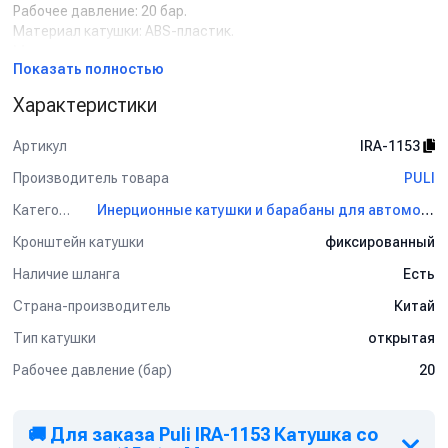
Рабочее давление: 20 бар.
Материал катушки: ABS-пластик.
Материал рамы: лакированная сталь.
Показать полностью
Применение:
Характеристики
Ремонтные мастерские, автосервисы и автомойки, гаражи и
станции техобслуживания.
Артикул
IRA-1153
Производитель товара
PULI
Категория
Инерционные катушки и барабаны для автомоек PULI
Кронштейн катушки
фиксированный
Наличие шланга
Есть
Страна-производитель
Китай
Тип катушки
открытая
Рабочее давление (бар)
20
🚚 Для заказа Puli IRA-1153 Катушка со