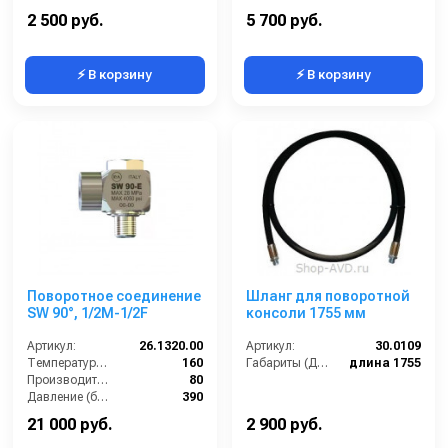
Материал:
Нержавеющая сталь
Материал:
Нержавеющая сталь
2 500 руб.
5 700 руб.
⚡ В корзину
⚡ В корзину
Поворотное соединение
Шланг для поворотной
SW 90°, 1/2M-1/2F
консоли 1755 мм
Артикул:
26.1320.00
Артикул:
30.0109
Температура (°C):
160
Габариты (ДхШхВ):
длина 1755
Производительность (л/мин):
80
Давление (бар):
390
Материал:
Нержавеющая сталь
21 000 руб.
2 900 руб.