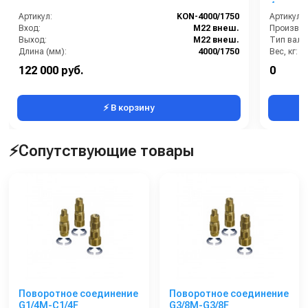
4-х. кл
Артикул:
KON-4000/1750
Артикул:
Вход:
M22 внеш.
Выход:
M22 внеш.
Тип вала
Длина (мм):
4000/1750
Вес, кг:
Страна-производитель:
Россия
Габаритн
122 000 руб.
0
Расход во
⚡ В корзину
⚡Сопутствующие товары
Поворотное соединение
Поворотное соединение
G1/4M-C1/4F
G3/8M-G3/8F