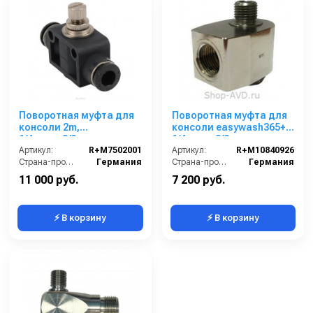
Поворотная муфта для
Поворотная муфта для
консоли 2m,
консоли easywash365+,
1/4внеш-3/8внут
1/4внеш-3/8внут
Артикул:
R+M7502001
Артикул:
R+M10840926
Страна-производитель:
Германия
Страна-производитель:
Германия
11 000 руб.
7 200 руб.
⚡ В корзину
⚡ В корзину