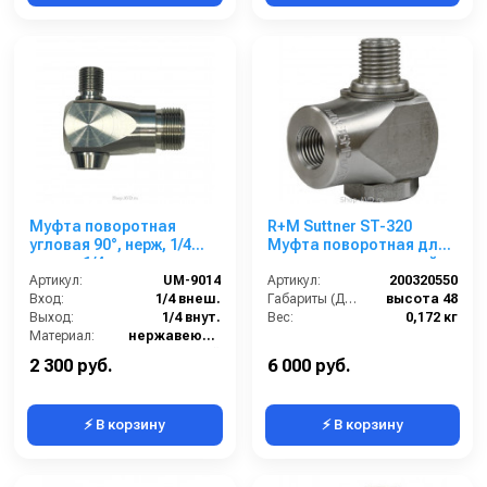
Муфта поворотная
R+M Suttner ST-320
угловая 90°, нерж, 1/4
Муфта поворотная для
внеш. -1/4 внут.
потолочных консолей
Артикул:
UM-9014
Артикул:
200320550
Вход:
1/4 внеш.
Габариты (ДхШхВ):
высота 48
Выход:
1/4 внут.
Вес:
0,172 кг
Материал:
нержавеющая сталь
Страна-производитель:
Китай
2 300 руб.
6 000 руб.
⚡ В корзину
⚡ В корзину