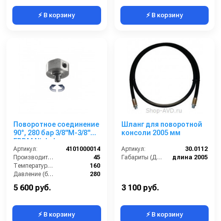
⚡ В корзину
⚡ В корзину
Поворотное соединение
Шланг для поворотной
90°, 280 бар 3/8"M-3/8"F
консоли 2005 мм
EPDM Nickel
Артикул:
4101000014
Артикул:
30.0112
Производительность (л/мин):
45
Габариты (ДхШхВ):
длина 2005
Температура (°C):
160
Давление (бар):
280
Страна-производитель:
Италия
5 600 руб.
3 100 руб.
⚡ В корзину
⚡ В корзину