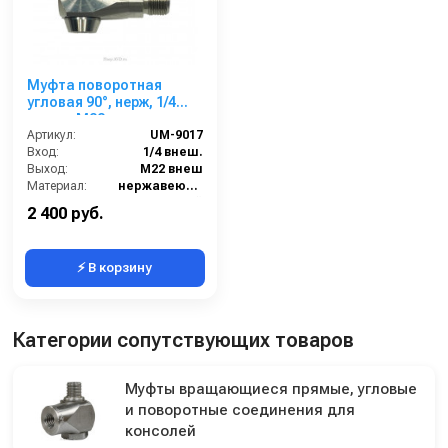
Муфта поворотная
угловая 90°, нерж, 1/4
внеш. -М22 внеш.
Артикул:
UM-9017
Вход:
1/4 внеш.
Выход:
М22 внеш
Материал:
нержавеющая сталь
Страна-производитель:
Китай
2 400 руб.
⚡ В корзину
Категории сопутствующих товаров
Муфты вращающиеся прямые, угловые
и поворотные соединения для
консолей