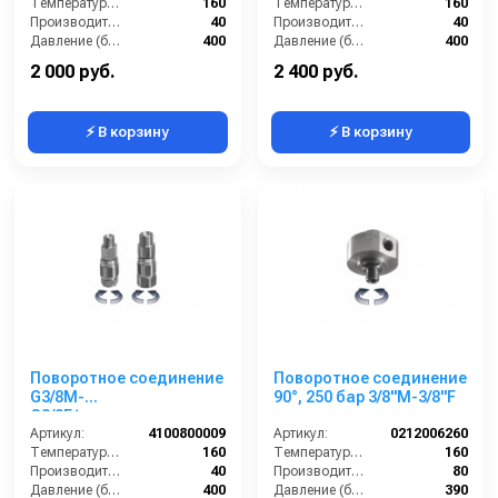
Температура (°C):
160
Температура (°C):
160
Производительность (л/мин):
40
Производительность (л/мин):
40
Давление (бар):
400
Давление (бар):
400
Материал:
Никелированная латунь
Материал:
Нержавеющая сталь
2 000 руб.
2 400 руб.
⚡ В корзину
⚡ В корзину
Поворотное соединение
Поворотное соединение
G3/8M-
90°, 250 бар 3/8"M-3/8"F
G3/8F(нержавеющая
сталь)
Артикул:
4100800009
Артикул:
0212006260
Температура (°C):
160
Температура (°C):
160
Производительность (л/мин):
40
Производительность (л/мин):
80
Давление (бар):
400
Давление (бар):
390