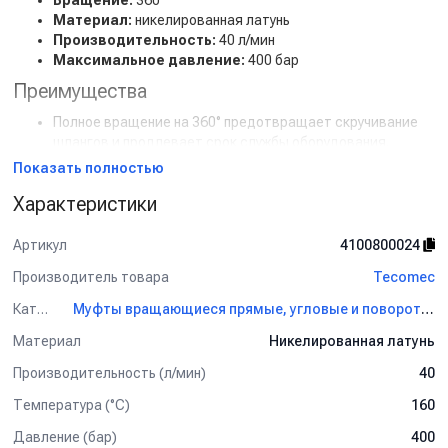
Вращение:
360°
Материал:
никелированная латунь
Производительность:
40 л/мин
Максимальное давление:
400 бар
Преимущества
Полное вращение на 360° предотвращает скручивание
шлангов и продлевает срок службы оборудования.
Выдерживает давление до 400 бар, подходит для
Показать полностью
профессиональных систем высокого давления.
Характеристики
Температурная стойкость до 160°C позволяет
использовать соединение с горячей водой и паром.
Никелированная латунь обеспечивает долговечность,
Артикул
4100800024
герметичность и устойчивость к коррозии.
Производитель товара
Tecomec
Прочная конструкция гарантирует надёжную
эксплуатацию даже в интенсивных условиях.
Категория
Муфты вращающиеся прямые, угловые и поворотные соединения для консолей Tecomec
Поворотное соединение G1/4M–G1/4F (никелированная
Материал
Никелированная латунь
латунь) — надёжное и долговечное решение для систем
высокого давления!
Производительность (л/мин)
40
Температура (°C)
160
Давление (бар)
400