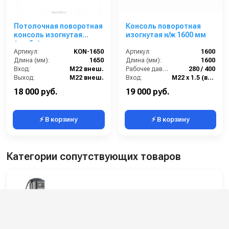
Потолочная поворотная
Консоль поворотная
консоль изогнутая
изогнутая н/ж 1600 мм
(труба) для автомоек,
1.65 м, нерж. сталь
Артикул:
KON-1650
Артикул:
1600
Длина (мм):
1650
Длина (мм):
1600
Вход:
M22 внеш.
Рабочее давление (бар):
280 / 400
Выход:
M22 внеш.
Вход:
М22 х 1.5 (внешний)
Страна-производитель:
Россия
Выход:
М22 х 1.5 (внешний)
18 000 руб.
19 000 руб.
⚡ В корзину
⚡ В корзину
Категории сопутствующих товаров
Оборудование для автомоек