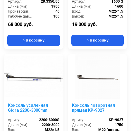
поворотным фитингом
Артикул:
28.3350.80
Артикул:
1600 G
Длина (мм):
1980
Длина (мм):
1600
Производительность (л/мин):
40
Вход:
M22×1.5
Рабочее давление (бар):
180
Выход:
M22×1.5
Вход:
1/4 внутренняя резьба
Материал:
нержавеющая сталь
68 000 руб.
19 000 руб.
⚡ В корзину
⚡ В корзину
Консоль усиленная
Консоль поворотная
Gidra 2200-3000mm
прямая KP-9027
Артикул:
2200-3000G
Артикул:
KP-9027
Длина (мм):
2200-3000
Длина (мм):
1750
Вход:
M22×1.5
Вход:
M22 (внешний)