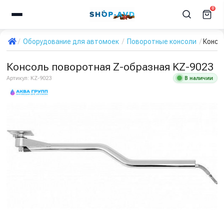
0
Оборудование для автомоек
Поворотные консоли
Консо
Консоль поворотная Z-образная KZ-9023
В наличии
Артикул:
KZ-9023