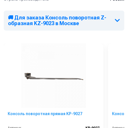
перекручивание шланга
Коррозионностойкие материалы и прочная конструкция
гарантируют долговечность
🚚 Для заказа Консоль поворотная Z-
образная KZ-9023 в Москве
Простая установка и обслуживание
Для консультации и подбора совместимых
комплектующих обращайтесь к нашим менеджерам.
Консоль поворотная прямая KP-9027
Консоль