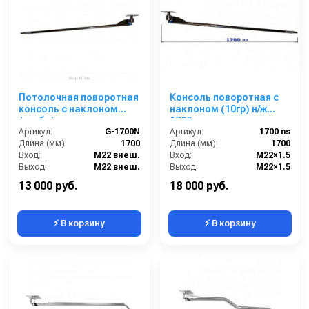
Потолочная поворотная
Консоль поворотная с
консоль c наклоном
наклоном (10гр) н/ж
(труба) для автомоек,
1700мм
1.7 м, нерж. сталь
Артикул:
G-1700N
Артикул:
1700 ns
Длина (мм):
1700
Длина (мм):
1700
Вход:
M22 внеш.
Вход:
M22×1.5
Выход:
M22 внеш.
Выход:
M22×1.5
Страна-производитель:
Россия
Материал:
нержавеющая сталь
13 000 руб.
18 000 руб.
⚡ В корзину
⚡ В корзину