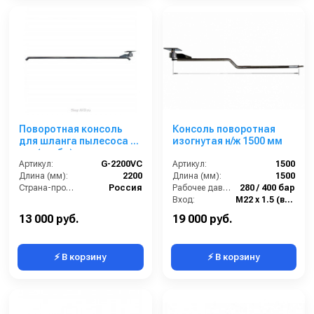
Поворотная консоль
Консоль поворотная
для шланга пылесоса 38
изогнутая н/ж 1500 мм
мм (труба) для
автомоек, 2.2 м, нерж.
Артикул:
G-2200VC
Артикул:
1500
сталь
Длина (мм):
2200
Длина (мм):
1500
Страна-производитель:
Россия
Рабочее давление (бар):
280 / 400 бар
Вход:
М22 х 1.5 (внешний)
Выход:
М22 х 1.5 (внешний)
13 000 руб.
19 000 руб.
⚡ В корзину
⚡ В корзину