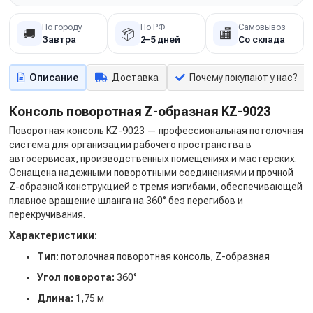
По городу
По РФ
Самовывоз
🚚
📦
🏬
Завтра
2–5 дней
Со склада
Описание
Доставка
Почему покупают у нас?
Консоль поворотная Z-образная KZ-9023
Поворотная консоль KZ-9023 — профессиональная потолочная
система для организации рабочего пространства в
автосервисах, производственных помещениях и мастерских.
Оснащена надежными поворотными соединениями и прочной
Z-образной конструкцией с тремя изгибами, обеспечивающей
плавное вращение шланга на 360° без перегибов и
перекручивания.
Характеристики:
Тип:
потолочная поворотная консоль, Z-образная
Угол поворота:
360°
Длина:
1,75 м