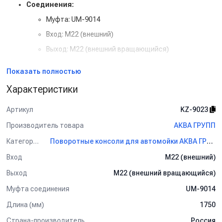
Соединения:
Муфта: UM-9014
Вход: M22 (внешний)
Выход: M22 (внешний вращающийся)
Фланец:
4 мм
Показать полностью
Стойка:
32 мм
Характеристики
Труба:
42,4 мм
Шланг:
Semperit — усиленный, устойчивый к высоким
Артикул
KZ-9023
давлениям
Производитель товара
АКВА ГРУПП
Пружина:
нержавеющая сталь
Категория
Поворотные консоли для автомойки АКВА ГРУПП
Особенности и преимущества:
Вход
M22 (внешний)
Поворотная конструкция на 360° обеспечивает
Выход
максимальную свободу работы
M22 (внешний вращающийся)
Z-образная форма с тремя изгибами облегчает
Муфта соединения
UM-9014
использование в ограниченном пространстве
Длина (мм)
1750
Вращающееся выходное соединение предотвращает
Страна-производитель
Россия