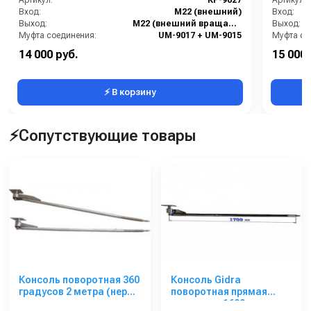
Артикул:
KP-9027
Артикул:
Вход:
M22 (внешний)
Вход:
Выход:
M22 (внешний вращающийся)
Выход:
Муфта соединения:
UM-9017 + UM-9015
Муфта со
Вес, кг:
7
Длина (м
14 000 руб.
15 000 
Длина (мм):
1750
Страна-п
⚡ В корзину
⚡Сопутствующие товары
Консоль поворотная 360
Консоль Gidra
градусов 2 метра (нерж)
поворотная прямая
с усиленным
стандарт, 1600 мм