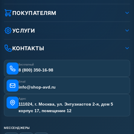
О компании
Реквизиты ООО «Шоп АВД»
ПОКУПАТЕЛЯМ
Защита данных клиента
Как заказать?
Условия соглашения
Оплата
УСЛУГИ
Вакансии
Доставка
Услуги
Рассрочка
Гарантия
Аренда АВД
КОНТАКТЫ
Статьи
Лизинг
Ремонт АВД
Получить скидку
Сертификаты
Бесплатный
Наши работы
8 (800) 350-16-98
Отзывы наших клиентов
Email
Карта сайта
info@shop-avd.ru
Адрес
111024, г. Москва, ул. Энтузиастов 2-я, дом 5
корпус 17, помещение 12
МЕССЕНДЖЕРЫ