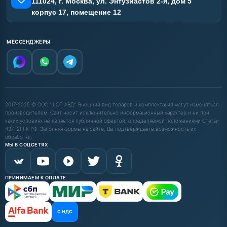
111024, г. Москва, ул. Энтузиастов 2-я, дом 5
корпус 17, помещение 12
МЕССЕНДЖЕРЫ
2017-2025 © ООО "ШОП АВД". Внешний вид товаров и комплектация могут изменяться
производителем. Сайт носит исключительно информационный характер и ни при
каких условиях не является публичной офертой, определяемой положениями Статьи
437 (2) ГК РФ. Заполняя формы на сайте, Вы подтверждаете возможность их
обработки.
МЫ В СОЦСЕТЯХ
ПРИНИМАЕМ К ОПЛАТЕ
С НДС