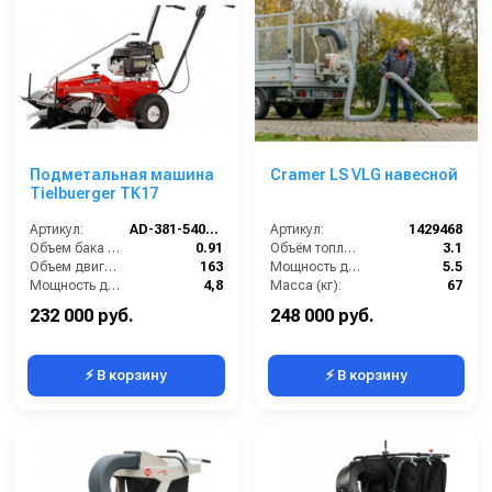
Подметальная машина
Cramer LS VLG навесной
Tielbuerger TK17
Артикул:
AD-381-540TS
Артикул:
1429468
Объем бака (л):
0.91
Объём топливного бака (л):
3.1
Объем двигателя (см3):
163
Мощность двигателя (лс):
5.5
Мощность двигателя (лс):
4,8
Масса (кг):
67
Производительность по площади (м2/ч):
2100
HEPA фильтр в комплекте:
Нет
232 000 руб.
248 000 руб.
⚡ В корзину
⚡ В корзину