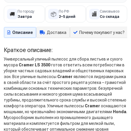
По городу
По РФ
Самовывоз
🚚
📦
🏬
Завтра
2–5 дней
Со склада
Описание
Доставка
Почему покупают у нас?
Краткое описание:
Универсальный уличный пылесос для сбора листьев и сухого
мусора
Cramer LS 3500
готов ответить всем потребностям в
уборке частных садовых владений и общественных парковых
зон. Все уличные пылесосы
Cramer
являются лидерами рынка
в своей области за счёт простого рецепта успеха – грамотной
комбинации основных технических параметров: безупречной
силы всасывания и низкого уровня шума всасывающей
турбины, продолжительного срока службы и высокой степенью
комфорта оператора. Уличные пылесосы
Cramer
оснащаются
мощными, но чрезвычайно экономичными двигателями
Honda
.
Мусоросборник выполнен из промышленного дышащего
материала и комплектуется фильтром для мелкой пыли,
который обеспечивает оптимальное снижение уровня