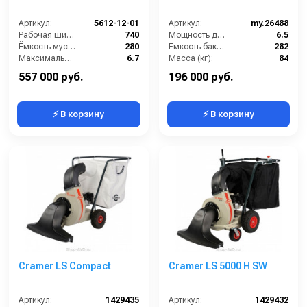
Артикул:
5612-12-01
Артикул:
my.26488
Рабочая ширина (мм):
740
Мощность двигателя (лс):
6.5
Ёмкость мусоросборника (л):
280
Емкость бака для мусора (л):
282
Максимальная скорость движения (км/ч):
6.7
Масса (кг):
84
Мощность двигателя (кВт):
6.6
HEPA фильтр в комплекте:
Нет
557 000 руб.
196 000 руб.
⚡ В корзину
⚡ В корзину
Cramer LS Compact
Cramer LS 5000 H SW
Артикул:
1429435
Артикул:
1429432