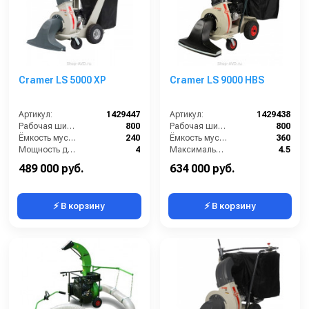
Cramer LS 5000 XP
Cramer LS 9000 HBS
Артикул:
1429447
Артикул:
1429438
Рабочая ширина (мм):
800
Рабочая ширина (мм):
800
Ёмкость мусоросборника (л):
240
Ёмкость мусоросборника (л):
360
Мощность двигателя (кВт):
4
Максимальная скорость движения (км/ч):
4.5
Мощность двигателя (лс):
5.5
Мощность двигателя (кВт):
6.6
489 000 руб.
634 000 руб.
⚡ В корзину
⚡ В корзину