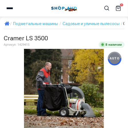
0
Подметальные машины
Садовые и уличные пылесосы
Cr
Cramer LS 3500
В наличии
Артикул:
1429415
AUTO