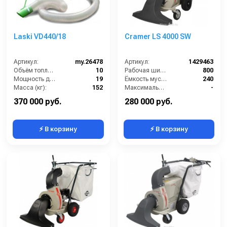
Laski VD440/18
Cramer LS 4000 SW
Артикул:
my.26478
Артикул:
1429463
Объём топливного бака (л):
10
Рабочая ширина (мм):
800
Мощность двигателя (лс):
19
Ёмкость мусоросборника (л):
240
Масса (кг):
152
Максимальная скорость движения (км/ч):
-
HEPA фильтр в комплекте:
Нет
Мощность двигателя (кВт):
4
370 000 руб.
280 000 руб.
⚡ В корзину
⚡ В корзину