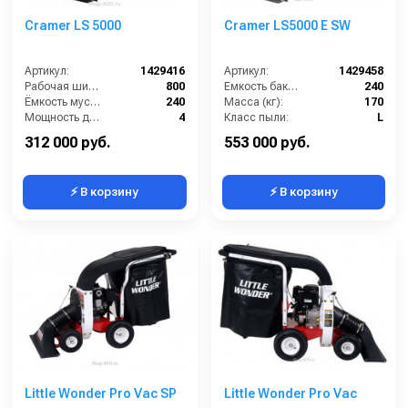
Cramer LS 5000
Cramer LS5000 E SW
Артикул:
1429416
Артикул:
1429458
Рабочая ширина (мм):
800
Емкость бака для мусора (л):
240
Ёмкость мусоросборника (л):
240
Масса (кг):
170
Мощность двигателя (кВт):
4
Класс пыли:
L
Мощность двигателя (лс):
5.5
HEPA фильтр в комплекте:
Нет
312 000 руб.
553 000 руб.
⚡ В корзину
⚡ В корзину
Little Wonder Pro Vac SP
Little Wonder Pro Vac