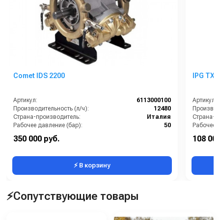
мусора на территории парков, садов, автостоянок, торговых
площадок, стадионов и на любом открытом пространстве, где
скапливаются листья, солома, бутылки, банки, гравий.
Колёсный пылесос способен проводить очистку ровной
поверхности без бугров и ям; допускается небольшой уклон.
Comet IDS 2200
IPG TX 
Артикул:
6113000100
Артикул:
Производительность (л/ч):
12480
Производи
Страна-производитель:
Италия
Страна-п
Рабочее давление (бар):
50
Рабочее д
Мощность (кВт):
19.5
Мощность
350 000 руб.
108 000
Масса (кг):
76
Электропи
⚡ В корзину
⚡Сопутствующие товары