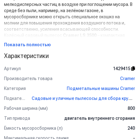
мелкодисперсных частиц в воздухе при поглощении мусора. В
среде без пыли, например, на зелёном газоне, в
мусоросборнике можно открыть специальное окошко на
молнии для повышения прохождения воздушного потока и,
соответственно, усиления всасывающей способности.
Колёсный садовый пылесос
Cramer LS 3500
– компактная
версия более мощных моделей; возможно, одна самых
Показать полностью
практичных для работы на открытом воздухе. Простой в
эксплуатации уличный пылесос толкаемого типа
Характеристики
(несамоходный) с двумя направляющими поворотными
колёсами спереди и двумя высококачественными
Артикул
1429415
пневмоколёсами сзади.
Производитель товара
Cramer
Характерные преимущества:
Категория
Подметальные машины Cramer
- Полностью стальной корпус для безопасного сбора банок,
Подкатегория
Садовые и уличные пылесосы для сбора крупного мусора Cramer
стекла и древесных отходов.
- Огромный мусоросборник (240 л) с вентиляционными
Рабочая ширина (мм)
800
окошками для регулирования воздушного потока.
Тип привода
двигатель внутреннего сгорания
- 8-ми ступенчатая регулировка высоты всасывающего сопла
с ручкой непосредственно на руле управления.
Ёмкость мусоросборника (л)
240
- Высококачественные пневматические колёса для гладкого
Максимальная скорость движения (км/ч)
-
хода даже по неровным поверхностям.