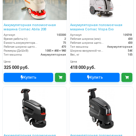
Аккумуляторная поломоечная
Аккумуляторная поломоечная
машина Comac Abila 20B
машина Comac Vispa Evo
Артикул
103300
Артикул
109761
Время работы (ч)
2
Рабочая ширина (мм)
430
Ёмкость аккумулятора (Ач)
75
Рабочая ширина щеток (мм)
430
Рабочая ширина щеток (мм)
470
Тип машины
Аккумуляторная
Размеры (ДхШхВ)
1085 × 460 × 960
Ширина вакуумной чистки (мм)
546
Тип машины
Аккумуляторная
Вес, кг
105
Цена
Цена
325 000 руб.
418 000 руб.
Купить
Купить
Аккумуляторная поломоечная
Аккумуляторная поломоечная