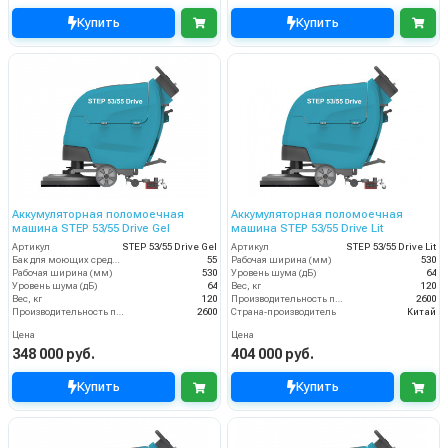
Купить
Купить
Аккумуляторная поломоечная
Аккумуляторная поломоечная
машина STEP 53/55 Drive Gel
машина STEP 53/55 Drive Lit
Артикул
STEP 53/55 Drive Gel
Артикул
STEP 53/55 Drive Lit
Бак для моющих средств
55
Рабочая ширина (мм)
530
Рабочая ширина (мм)
530
Уровень шума (дБ)
64
Уровень шума (дБ)
64
Вес, кг
120
Вес, кг
120
Производительность по площади (м2/ч)
2600
Производительность по площади (м2/ч)
2600
Страна-производитель
Китай
Цена
Цена
348 000 руб.
404 000 руб.
Купить
Купить