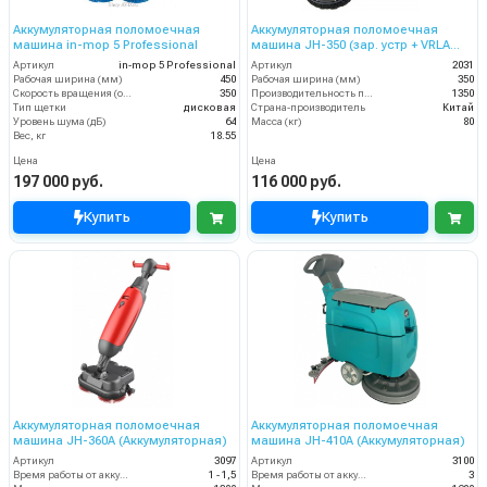
Аккумуляторная поломоечная
Аккумуляторная поломоечная
машина in-mop 5 Professional
машина JH-350 (зар. устр + VRLA
GEL аккум.)
Артикул
in-mop 5 Professional
Артикул
2031
Рабочая ширина (мм)
450
Рабочая ширина (мм)
350
Скорость вращения (об/мин)
350
Производительность по площади (м2/ч)
1350
Тип щетки
дисковая
Страна-производитель
Китай
Уровень шума (дБ)
64
Масса (кг)
80
Вес, кг
18.55
Цена
Цена
197 000 руб.
116 000 руб.
Купить
Купить
Аккумуляторная поломоечная
Аккумуляторная поломоечная
машина JH-360A (Аккумуляторная)
машина JH-410A (Аккумуляторная)
Артикул
3097
Артикул
3100
Время работы от аккумуляторов (ч)
1 - 1,5
Время работы от аккумуляторов (ч)
3