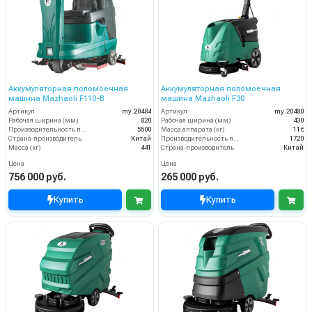
Аккумуляторная поломоечная
Аккумуляторная поломоечная
машина Mazhaoli F110-B
машина Mazhaoli F30
Артикул
my.20484
Артикул
my.20480
Рабочая ширина (мм)
820
Рабочая ширина (мм)
430
Производительность по площади (м2/ч)
5500
Масса аппарата (кг)
116
Страна-производитель
Китай
Производительность по площади (м2/ч)
1720
Масса (кг)
441
Страна-производитель
Китай
Цена
Цена
756 000 руб.
265 000 руб.
Купить
Купить