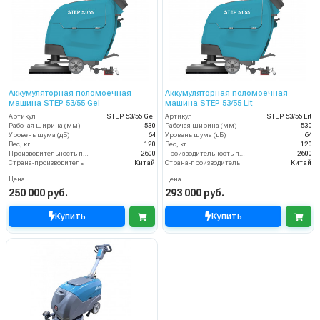
Аккумуляторная поломоечная
Аккумуляторная поломоечная
машина STEP 53/55 Gel
машина STEP 53/55 Lit
Артикул
STEP 53/55 Gel
Артикул
STEP 53/55 Lit
Рабочая ширина (мм)
530
Рабочая ширина (мм)
530
Уровень шума (дБ)
64
Уровень шума (дБ)
64
Вес, кг
120
Вес, кг
120
Производительность по площади (м2/ч)
2600
Производительность по площади (м2/ч)
2600
Страна-производитель
Китай
Страна-производитель
Китай
Цена
Цена
250 000 руб.
293 000 руб.
Купить
Купить