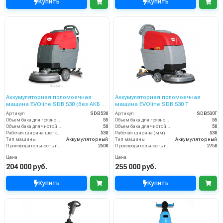
Купить
Купить
Аккумуляторная поломоечная
Аккумуляторная поломоечная
машина EVOline SDB 530 (без АКБ и
машина EVOline SDB 530 Т
ЗУ)
Артикул
SDB530
Артикул
SDB530T
Объем бака для грязной воды, л
55
Объем бака для грязной воды, л
55
Объем бака для чистой воды, л
50
Объем бака для чистой воды, л
50
Рабочая ширина щетки, мм
530
Рабочая ширина (мм)
530
Тип машины
Аккумуляторный
Тип машины
Аккумуляторный
Производительность по площади (м2/ч)
2500
Производительность по площади (м2/ч)
2750
Цена
Цена
204 000 руб.
255 000 руб.
Купить
Купить