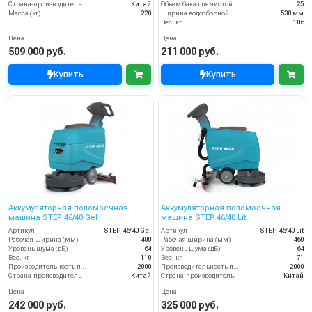
Страна-производитель
Китай
Объем бака для чистой воды, л
25
Масса (кг)
220
Ширина водосборной рейки
530 мм
Вес, кг
106
Цена
Цена
509 000 руб.
211 000 руб.
Купить
Купить
Аккумуляторная поломоечная
Аккумуляторная поломоечная
машина STEP 46/40 Gel
машина STEP 46/40 Lit
Артикул
STEP 46/40 Gel
Артикул
STEP 46/40 Lit
Рабочая ширина (мм)
400
Рабочая ширина (мм)
460
Уровень шума (дБ)
64
Уровень шума (дБ)
64
Вес, кг
110
Вес, кг
71
Производительность по площади (м2/ч)
2000
Производительность по площади (м2/ч)
2000
Страна-производитель
Китай
Страна-производитель
Китай
Цена
Цена
242 000 руб.
325 000 руб.