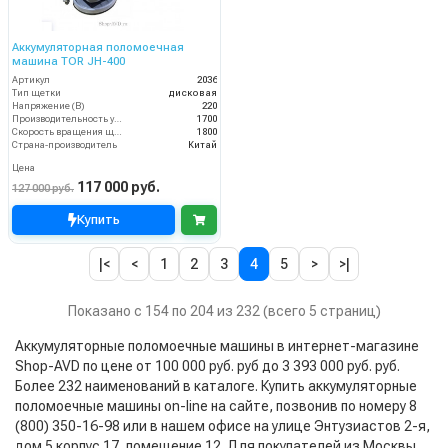
Аккумуляторная поломоечная
машина TOR JH-400
Артикул
2036
Тип щетки
дисковая
Напряжение (В)
220
Производительность уборки (м2/час)
1700
Скорость вращения щётки (об/мин)
1800
Страна-производитель
Китай
Цена
117 000 руб.
127 000 руб.
Купить
|<
<
1
2
3
4
5
>
>|
Показано с 154 по 204 из 232 (всего 5 страниц)
Аккумуляторные поломоечные машины в интернет-магазине
Shop-AVD по цене от 100 000 руб. руб до 3 393 000 руб. руб.
Более 232 наименований в каталоге. Купить аккумуляторные
поломоечные машины on-line на сайте, позвонив по номеру 8
(800) 350-16-98 или в нашем офисе на улице Энтузиастов 2-я,
дом 5 корпус 17, помещение 12. Для покупателей из Москвы