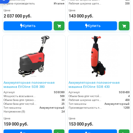
Страна-производитель
Италия
Рабочая ширина щетки, мм
330
Цена
Цена
2 037 000 руб.
143 000 руб.
Купить
Купить
Аккумуляторная поломоечная
Аккумуляторная поломоечная
машина EVOline SDB 380
машина EVOline SDB 430
Артикул
SDB380
Артикул
SDB430
Мощность всасывания, Вт
500
Объем бака для чистой воды, л
4
Объем бака для грязной воды, л
30
Рабочая ширина щетки, мм
430
Объем бака для чистой воды, л
25
Тип машины
Аккумуляторный
Тип машины
Аккумуляторный
Производительность по площади (м2/ч)
1200
Напряжение (В)
24
Цена
Цена
159 000 руб.
153 000 руб.