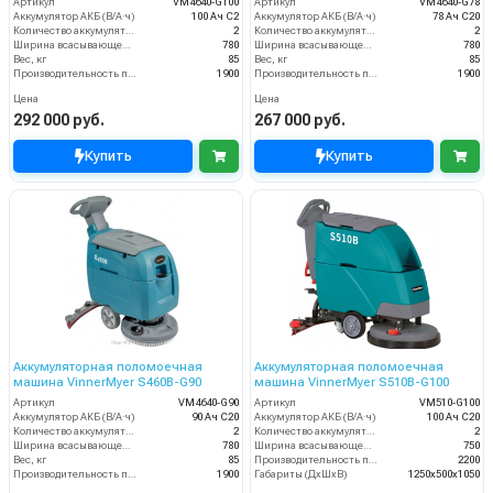
Артикул
VM4640-G100
Артикул
VM4640-G78
Аккумулятор АКБ (В/А·ч)
100 Ач С2
Аккумулятор АКБ (В/А·ч)
78 Ач С20
Количество аккумуляторов (шт)
2
Количество аккумуляторов (шт)
2
Ширина всасывающей балки (мм)
780
Ширина всасывающей балки (мм)
780
Вес, кг
85
Вес, кг
85
Производительность по площади (м2/ч)
1900
Производительность по площади (м2/ч)
1900
Цена
Цена
292 000 руб.
267 000 руб.
Купить
Купить
Аккумуляторная поломоечная
Аккумуляторная поломоечная
машина VinnerMyer S460B-G90
машина VinnerMyer S510B-G100
Артикул
VM4640-G90
Артикул
VM510-G100
Аккумулятор АКБ (В/А·ч)
90 Ач С20
Аккумулятор АКБ (В/А·ч)
100 Ач С20
Количество аккумуляторов (шт)
2
Количество аккумуляторов (шт)
2
Ширина всасывающей балки (мм)
780
Ширина всасывающей балки (мм)
750
Вес, кг
85
Производительность по площади (м2/ч)
2200
Производительность по площади (м2/ч)
1900
Габариты (ДхШхВ)
1250х500х1050