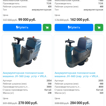
Максимальная производительность (кв.м/час)
1200
Максимальная производительность (кв.м/час)
1900
Производитель
TOR
Производитель
TOR
Рабочая ширина (мм)
430
Рабочая ширина (мм)
460
Тип
аккумуляторная
Тип
аккумуляторная
Цена
Цена
99 000 руб.
162 000 руб.
107 000 руб.
176 000 руб.
Купить
Купить
Аккумуляторная поломоечная
Аккумуляторная поломоечная
машина JH-560 (зар. устр + VRLA
машина JH-660 (зар. устр + VRLA
GEL аккум.)
GEL аккум.)
Артикул
2034
Артикул
2035
Рабочая ширина (мм)
560
Рабочая ширина (мм)
660
Производительность по площади (м2/ч)
3000
Производительность по площади (м2/ч)
4000
Страна-производитель
Китай
Страна-производитель
Китай
Масса (кг)
290
Масса (кг)
320
Цена
Цена
278 000 руб.
284 000 руб.
301 000 руб.
308 000 руб.