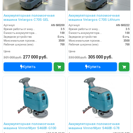
Аккумуляторная поломоечная
Аккумуляторная поломоечная
машина Velargos C70S GEL
машина Velargos C70S Lithium
Артикул
AN 600200
Артикул
AN 600222
Время работы от аккумуляторов (ч)
3.5
Время работы от аккумуляторов (ч)
3.5
Ёмкость аккумулятора (Ач)
100
Ёмкость аккумулятора (Ач)
100
Зарядное устройство
Есть
Зарядное устройство
Есть
Максимальная производительность (кв.м/час)
3500
Максимальная производительность (кв.м/час)
3500
Рабочая ширина (мм)
700
Рабочая ширина (мм)
700
Цена
Цена
277 000 руб.
305 000 руб.
301 000 руб.
330 000 руб.
Купить
Купить
Аккумуляторная поломоечная
Аккумуляторная поломоечная
машина VinnerMyer S460B-G100
машина VinnerMyer S460B-G78