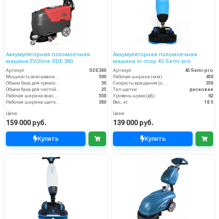
Аккумуляторная поломоечная
Аккумуляторная поломоечная
машина EVOline SDE 380
машина in-mop 45 Semi-pro
Артикул
SDE380
Артикул
45 Semi-pro
Мощность всасывания, Вт
500
Рабочая ширина (мм)
450
Объем бака для грязной воды, л
30
Скорость вращения (об/мин)
350
Объем бака для чистой воды, л
25
Тип щетки
дисковая
Рабочая ширина всасывания (мм)
550
Уровень шума (дБ)
62
Рабочая ширина щетки, мм
380
Вес, кг
18.5
Цена
Цена
159 000 руб.
139 000 руб.
Купить
Купить