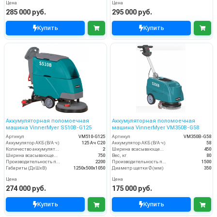
Цена
Цена
285 000 руб.
295 000 руб.
Купить
Купить
Аккумуляторная поломоечная
Аккумуляторная поломоечная
машина VinnerMyer S510B-G125
машина VinnerMyer VM350B-G58
Артикул
VM510-G125
Артикул
VM350B-G58
Аккумулятор АКБ (В/А·ч)
125 Ач С20
Аккумулятор АКБ (В/А·ч)
58
Количество аккумуляторов (шт)
2
Ширина всасывающей балки (мм)
450
Ширина всасывающей балки (мм)
750
Вес, кг
80
Производительность по площади (м2/ч)
2200
Производительность по площади (м2/ч)
1500
Габариты (ДхШхВ)
1250х500х1050
Диаметр щетки Ø (мм)
350
Цена
Цена
274 000 руб.
175 000 руб.
Купить
Купить