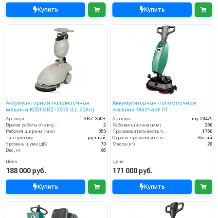
Купить
Купить
Аккумуляторная поломоечная
Аккумуляторная поломоечная
машина KEDI GBZ-350B (Li, 50Ач)
машина Mazhaoli F1
Артикул
GBZ-350B
Артикул
my.20479
Время работы от аккумуляторов (ч)
2
Рабочая ширина (мм)
250
Рабочая ширина (мм)
350
Производительность по площади (м2/ч)
1750
Тип привода
ручной
Страна-производитель
Китай
Уровень шума (дБ)
70
Масса (кг)
28
Вес, кг
65
Цена
Цена
188 000 руб.
171 000 руб.
Купить
Купить