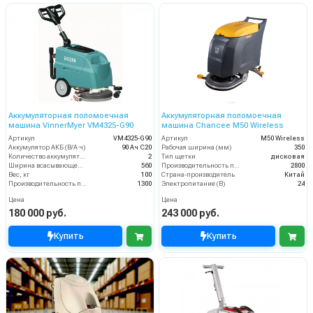
Аккумуляторная поломоечная
Аккумуляторная поломоечная
машина VinnerMyer VM4325-G90
машина Chancee M50 Wireless
Артикул
VM4325-G90
Артикул
M50 Wireless
Аккумулятор АКБ (В/А·ч)
90 Ач С20
Рабочая ширина (мм)
350
Количество аккумуляторов (шт)
2
Тип щетки
дисковая
Ширина всасывающей балки (мм)
560
Производительность по площади (м2/ч)
2800
Вес, кг
100
Страна-производитель
Китай
Производительность по площади (м2/ч)
1300
Электропитание (В)
24
Цена
Цена
180 000 руб.
243 000 руб.
Купить
Купить