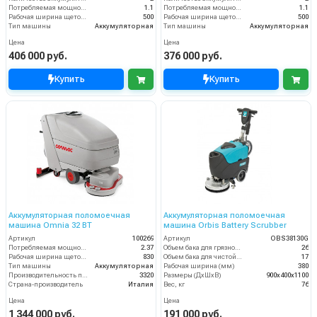
Потребляемая мощность (кВт)
1.1
Потребляемая мощность (кВт)
1.1
Рабочая ширина щеток (мм)
500
Рабочая ширина щеток (мм)
500
Тип машины
Аккумуляторная
Тип машины
Аккумуляторная
Цена
Цена
406 000 руб.
376 000 руб.
Купить
Купить
Аккумуляторная поломоечная
Аккумуляторная поломоечная
машина Omnia 32 BT
машина Orbis Battery Scrubber
Артикул
100269
Артикул
OBS38130G
Потребляемая мощность (кВт)
2.37
Объем бака для грязной воды, л
26
Рабочая ширина щеток (мм)
830
Объем бака для чистой воды, л
17
Тип машины
Аккумуляторная
Рабочая ширина (мм)
380
Производительность по площади (м2/ч)
3320
Размеры (ДхШхВ)
900х400х1100
Страна-производитель
Италия
Вес, кг
76
Цена
Цена
1 344 000 руб.
191 000 руб.