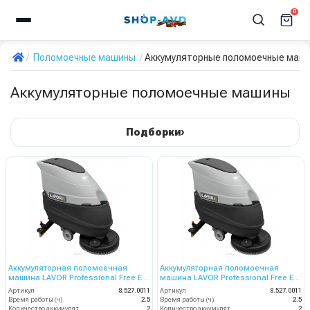
0
Поломоечные машины
Аккумуляторные поломоечные маш
Аккумуляторные поломоечные машины
›
Подборки
Аккумуляторная поломоечная
Аккумуляторная поломоечная
машина LAVOR Professional Free Evo
машина LAVOR Professional Free Evo
50 BT (с З/У и АКБ LiFePo4 емкостью
50 BT (с З/У и АКБ LiFePo4 емкостью
Артикул
8.527.0011
Артикул
8.527.0011
Ah (50 = 85 GEL) + Bluetooth
65 Ah (65 = 100 GEL)
Время работы (ч)
2.5
Время работы (ч)
2.5
Количество аккумуляторов (шт)
2
Количество аккумуляторов (шт)
2