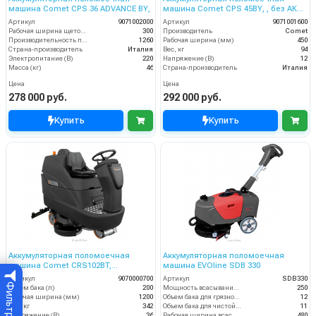
машина Comet CPS 36 ADVANCE BY,
машина Comet CPS 45BY, , без АКБ
с ЗУ
Артикул
9071002000
Артикул
9071001600
Рабочая ширина щеток (мм)
300
Производитель
Comet
Производительность по площади (м2/ч)
1260
Рабочая ширина (мм)
450
Страна-производитель
Италия
Вес, кг
94
Электропитание (В)
220
Напряжение (В)
12
Масса (кг)
46
Страна-производитель
Италия
Цена
Цена
278 000 руб.
292 000 руб.
Купить
Купить
Аккумуляторная поломоечная
Аккумуляторная поломоечная
машина Comet CRS102BT,
машина EVOline SDB 330
аккумуляторная, с местом для
Артикул
9070000700
Артикул
SDB330
оператора без АКБ и ЗУ
Фильтр
Объем бака (л)
200
Мощность всасывания, Вт
250
Рабочая ширина (мм)
1200
Объем бака для грязной воды, л
12
Вес, кг
342
Объем бака для чистой воды, л
11
Напряжение (В)
36
Рабочая ширина всасывания (мм)
480