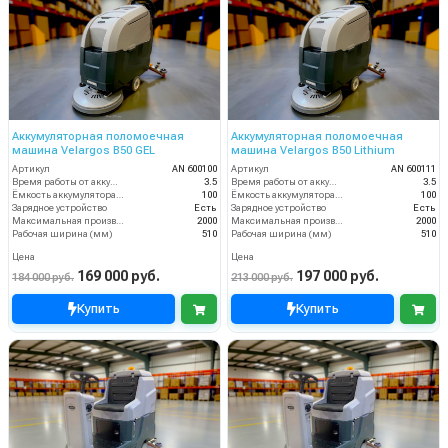
Аккумуляторная поломоечная
Аккумуляторная поломоечная
машина Velargos B50 GEL
машина Velargos B50 Lithium
Артикул
AN 600100
Артикул
AN 600111
Время работы от аккумуляторов (ч)
3.5
Время работы от аккумуляторов (ч)
3.5
Ёмкость аккумулятора (Ач)
100
Ёмкость аккумулятора (Ач)
100
Зарядное устройство
Есть
Зарядное устройство
Есть
Максимальная производительность (кв.м/час)
2000
Максимальная производительность (кв.м/час)
2000
Рабочая ширина (мм)
510
Рабочая ширина (мм)
510
Цена
Цена
169 000 руб.
197 000 руб.
184 000 руб.
213 000 руб.
Купить
Купить