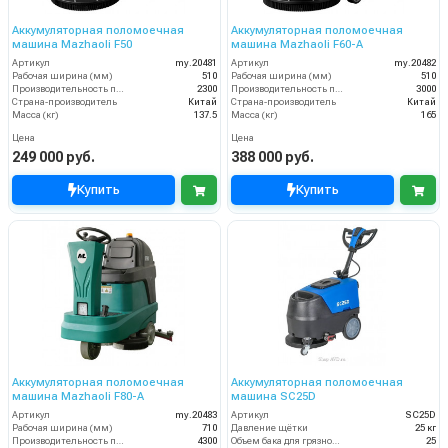
Аккумуляторная поломоечная
Аккумуляторная поломоечная
машина Mazhaoli F50
машина Mazhaoli F60-A
Артикул
my.20481
Артикул
my.20482
Рабочая ширина (мм)
510
Рабочая ширина (мм)
510
Производительность по площади (м2/ч)
2300
Производительность по площади (м2/ч)
3000
Страна-производитель
Китай
Страна-производитель
Китай
Масса (кг)
137.5
Масса (кг)
165
Цена
Цена
249 000 руб.
388 000 руб.
Купить
Купить
Аккумуляторная поломоечная
Аккумуляторная поломоечная
машина Mazhaoli F80-A
машина SC25D
Артикул
my.20483
Артикул
SC25D
Рабочая ширина (мм)
710
Давление щётки
25 кг
Производительность по площади (м2/ч)
4300
Объем бака для грязной воды, л
25