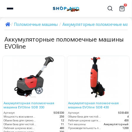
0
Поломоечные машины
Аккумуляторные поломоечные маш
Аккумуляторные поломоечные машины
EVOline
Аккумуляторная поломоечная
Аккумуляторная поломоечная
машина EVOline SDB 330
машина EVOline SDB 430
Артикул
SDB330
Артикул
SDB430
Мощность всасывания, Вт
250
Объем бака для чистой воды, л
4
Объем бака для грязной воды, л
12
Рабочая ширина щетки, мм
430
Объем бака для чистой воды, л
11
Тип машины
Аккумуляторный
Рабочая ширина всасывания (мм)
480
Производительность по площади (м2/ч)
1200