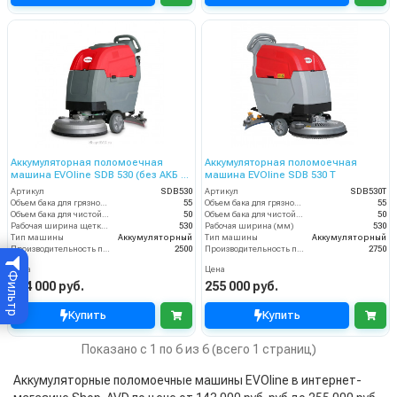
Аккумуляторная поломоечная
Аккумуляторная поломоечная
машина EVOline SDB 530 (без АКБ и
машина EVOline SDB 530 Т
ЗУ)
Артикул
SDB530
Артикул
SDB530T
Объем бака для грязной воды, л
55
Объем бака для грязной воды, л
55
Объем бака для чистой воды, л
50
Объем бака для чистой воды, л
50
Рабочая ширина щетки, мм
530
Рабочая ширина (мм)
530
Тип машины
Аккумуляторный
Тип машины
Аккумуляторный
Производительность по площади (м2/ч)
2500
Производительность по площади (м2/ч)
2750
Цена
Цена
Фильтр
204 000 руб.
255 000 руб.
Купить
Купить
Показано с 1 по 6 из 6 (всего 1 страниц)
Аккумуляторные поломоечные машины EVOline в интернет-