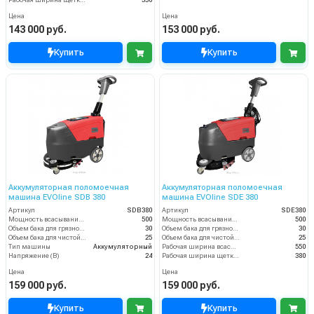
Рабочая ширина щетки, мм
330
Цена
Цена
143 000 руб.
153 000 руб.
Купить
Купить
Аккумуляторная поломоечная
Аккумуляторная поломоечная
машина EVOline SDB 380
машина EVOline SDE 380
Артикул
SDB380
Артикул
SDE380
Мощность всасывания, Вт
500
Мощность всасывания, Вт
500
Объем бака для грязной воды, л
30
Объем бака для грязной воды, л
30
Объем бака для чистой воды, л
25
Объем бака для чистой воды, л
25
Тип машины
Аккумуляторный
Рабочая ширина всасывания (мм)
550
Напряжение (В)
24
Рабочая ширина щетки, мм
380
Цена
Цена
159 000 руб.
159 000 руб.
Купить
Купить