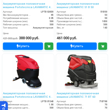
Аккумуляторная поломоечная
Аккумуляторная поломоечная
машина Portotecnica LAVAMATIC 45
машина LAVAMATIC 51 B 50
B 50
Артикул
LPTB 02630
Артикул
51B50
Вес без аккумуляторов (кг)
65
Объем бака для грязной воды, л
53
Потребляемая мощность (кВт)
0.95
Объем бака для чистой воды, л
50
Рабочая ширина (мм)
500
Производительность (м3/час)
1850
Рабочая ширина щеток (мм)
500
Рабочая ширина (мм)
500
Тип машины
Аккумуляторная
Вес, кг
143
Цена
Цена
388 000 руб.
461 000 руб.
421 000 руб.
Купить
Купить
Аккумуляторная поломоечная
Аккумуляторная поломоечная
машина Portotecnica LAVAMATIC 40
машина LAVAMATIC 71 BT 60
B 50 (LAVAMATIC 501 B)
Артикул
LPTB 01548
Артикул
71BT60
Потребляемая мощность (кВт)
1.08
Объем бака для грязной воды, л
70
Рабочая ширина щеток (мм)
500
Объем бака для чистой воды, л
70