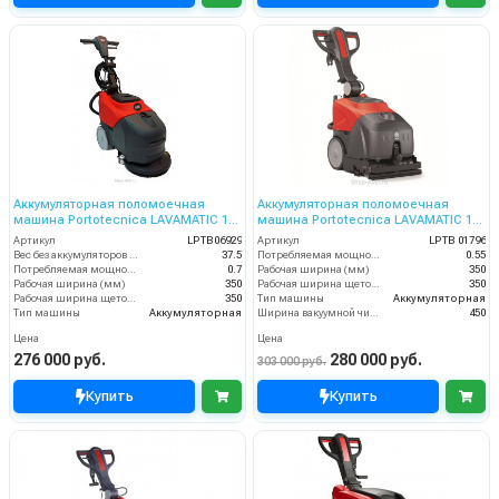
Аккумуляторная поломоечная
Аккумуляторная поломоечная
машина Portotecnica LAVAMATIC 15
машина Portotecnica LAVAMATIC 15
B 35
R BATTERY
Артикул
LPTB06929
Артикул
LPTB 01796
Вес без аккумуляторов (кг)
37.5
Потребляемая мощность (кВт)
0.55
Потребляемая мощность (кВт)
0.7
Рабочая ширина (мм)
350
Рабочая ширина (мм)
350
Рабочая ширина щеток (мм)
350
Рабочая ширина щеток (мм)
350
Тип машины
Аккумуляторная
Тип машины
Аккумуляторная
Ширина вакуумной чистки (мм)
450
Цена
Цена
276 000 руб.
280 000 руб.
303 000 руб.
Купить
Купить