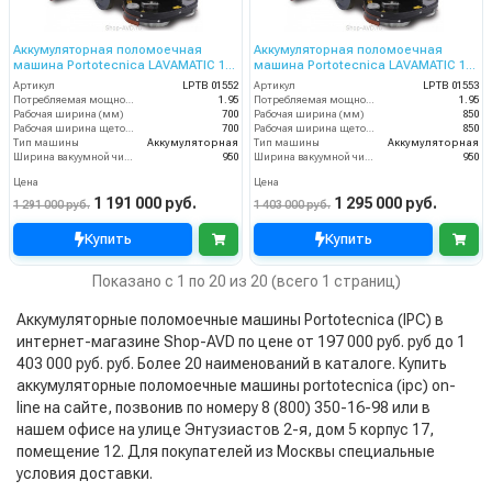
Аккумуляторная поломоечная
Аккумуляторная поломоечная
машина Portotecnica LAVAMATIC 100
машина Portotecnica LAVAMATIC 100
BT 70
BT 85
Артикул
LPTB 01552
Артикул
LPTB 01553
Потребляемая мощность (кВт)
1.95
Потребляемая мощность (кВт)
1.95
Рабочая ширина (мм)
700
Рабочая ширина (мм)
850
Рабочая ширина щеток (мм)
700
Рабочая ширина щеток (мм)
850
Тип машины
Аккумуляторная
Тип машины
Аккумуляторная
Ширина вакуумной чистки (мм)
950
Ширина вакуумной чистки (мм)
950
Цена
Цена
1 191 000 руб.
1 295 000 руб.
1 291 000 руб.
1 403 000 руб.
Купить
Купить
Показано с 1 по 20 из 20 (всего 1 страниц)
Аккумуляторные поломоечные машины Portotecnica (IPC) в
интернет-магазине Shop-AVD по цене от 197 000 руб. руб до 1
403 000 руб. руб. Более 20 наименований в каталоге. Купить
аккумуляторные поломоечные машины portotecnica (ipc) on-
line на сайте, позвонив по номеру 8 (800) 350-16-98 или в
нашем офисе на улице Энтузиастов 2-я, дом 5 корпус 17,
помещение 12. Для покупателей из Москвы специальные
условия доставки.