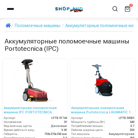
0
Поломоечные машины
Аккумуляторные поломоечные маш
Аккумуляторные поломоечные машины
Portotecnica (IPC)
Аккумуляторная поломоечная
Аккумуляторная поломоечная
машина IPC PORTOTECNICA
машина Portotecnica LAVAMATIC 15
LAVAMATIC 5 B 30
B 35 (LAVAMATIC 360 B)
Артикул
LPTB 01744
Артикул
LPTB 06929
Напряжение
36
Мощность турбины (Вт)
640
Вид моечных щеток
Дисковые
Потребляемая мощность (кВт)
0.7
Время работы от аккумуляторов (ч)
0.66
Рабочая ширина щеток (мм)
350
Габариты
758х376х392 мм
Тип машины
Аккумуляторная