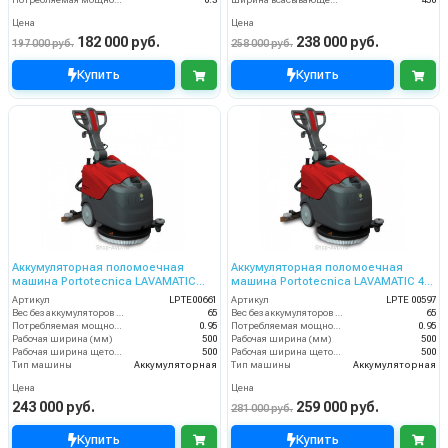
Потребляемая мощность (кВт)
0.3
Ширина всасывающей балки (мм)
450
Цена
Цена
182 000 руб.
238 000 руб.
197 000 руб.
258 000 руб.
Купить
Купить
Аккумуляторная поломоечная
Аккумуляторная поломоечная
машина Portotecnica LAVAMATIC
машина Portotecnica LAVAMATIC 45
СТ46 C 50
C 50
Артикул
LPTE00661
Артикул
LPTЕ 00597
Вес без аккумуляторов (кг)
65
Вес без аккумуляторов (кг)
65
Потребляемая мощность (кВт)
0.95
Потребляемая мощность (кВт)
0.95
Рабочая ширина (мм)
500
Рабочая ширина (мм)
500
Рабочая ширина щеток (мм)
500
Рабочая ширина щеток (мм)
500
Тип машины
Аккумуляторная
Тип машины
Аккумуляторная
Цена
Цена
243 000 руб.
259 000 руб.
281 000 руб.
Купить
Купить