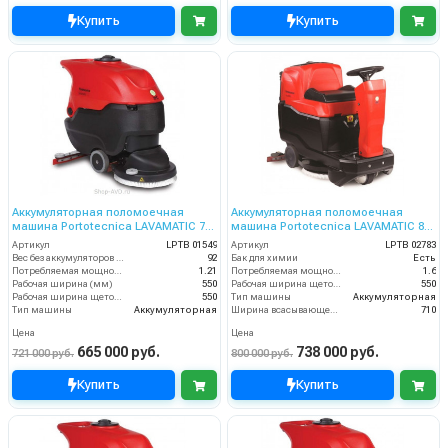
Купить
Купить
Аккумуляторная поломоечная
Аккумуляторная поломоечная
машина Portotecnica LAVAMATIC 70
машина Portotecnica LAVAMATIC 80
BT 55
BT 55 RIDER
Артикул
LPTB 01549
Артикул
LPTB 02783
Вес без аккумуляторов (кг)
92
Бак для химии
Есть
Потребляемая мощность (кВт)
1.21
Потребляемая мощность (кВт)
1.6
Рабочая ширина (мм)
550
Рабочая ширина щеток (мм)
550
Рабочая ширина щеток (мм)
550
Тип машины
Аккумуляторная
Тип машины
Аккумуляторная
Ширина всасывающей балки (мм)
710
Цена
Цена
665 000 руб.
738 000 руб.
721 000 руб.
800 000 руб.
Купить
Купить