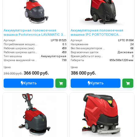
Аккумуляторная поломоечная
Аккумуляторная поломоечная
машина Portotecnica LAVAMATIC 30
машина IPC PORTOTECNICA
B 45
LAVAMATIC 46 B 50
Артикул
LPTB 01525
Артикул
LPTE 01694
Потребляемая мощность (кВт)
0.9
Напряжение
24
Рабочая ширина (мм)
450
Вес без аккумуляторов (кг)
68
Рабочая ширина щеток (мм)
450
Вид моечных щеток
Дисковые
Тип машины
Аккумуляторная
Время работы от аккумуляторов (ч)
3
Ширина вакуумной чистки (мм)
730
Габариты
855х580х1220 мм
Цена
Цена
366 000 руб.
386 000 руб.
396 000 руб.
Купить
Купить