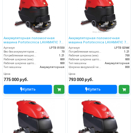
Аккумуляторная поломоечная
Аккумуляторная поломоечная
машина Portotecnica LAVAMATIC 70
машина Portotecnica LAVAMATIC 70
BT 60
BT
Артикул
LPTB 01550
Артикул
LPTB 02946
Вес без аккумуляторов (кг)
70
Потребляемая мощность (кВт)
1.21
Потребляемая мощность (кВт)
1.21
Рабочая ширина (мм)
700
Рабочая ширина (мм)
600
Рабочая ширина щеток (мм)
600
Рабочая ширина щеток (мм)
600
Тип машины
Аккумуляторная
Тип машины
Аккумуляторная
Ширина вакуумной чистки (мм)
800
Цена
Цена
775 000 руб.
793 000 руб.
Купить
Купить