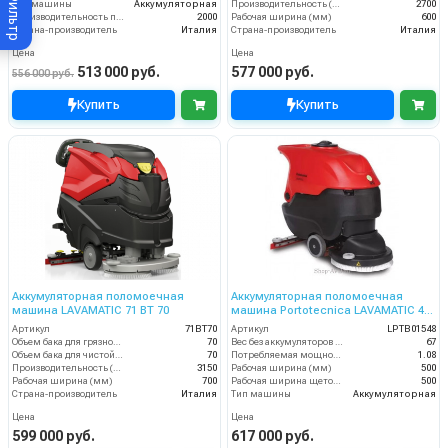
Фильтр
Тип машины
Аккумуляторная
Производительность (м3/час)
2700
Производительность по площади (м2/ч)
2000
Рабочая ширина (мм)
600
Страна-производитель
Италия
Страна-производитель
Италия
Цена
Цена
513 000 руб.
577 000 руб.
556 000 руб.
Купить
Купить
Аккумуляторная поломоечная
Аккумуляторная поломоечная
машина LAVAMATIC 71 BT 70
машина Portotecnica LAVAMATIC 40
B 50
Артикул
71BT70
Артикул
LPTB01548
Объем бака для грязной воды, л
70
Вес без аккумуляторов (кг)
67
Объем бака для чистой воды, л
70
Потребляемая мощность (кВт)
1.08
Производительность (м3/час)
3150
Рабочая ширина (мм)
500
Рабочая ширина (мм)
700
Рабочая ширина щеток (мм)
500
Страна-производитель
Италия
Тип машины
Аккумуляторная
Цена
Цена
599 000 руб.
617 000 руб.