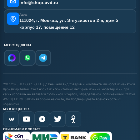
Карта сайта
info@shop-avd.ru
Адрес
111024, г. Москва, ул. Энтузиастов 2-я, дом 5
корпус 17, помещение 12
МЕССЕНДЖЕРЫ
2017-2025 © ООО "ШОП АВД". Внешний вид товаров и комплектация могут изменяться
производителем. Сайт носит исключительно информационный характер и ни при
каких условиях не является публичной офертой, определяемой положениями Статьи
437 (2) ГК РФ. Заполняя формы на сайте, Вы подтверждаете возможность их
обработки.
МЫ В СОЦСЕТЯХ
ПРИНИМАЕМ К ОПЛАТЕ