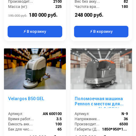
Производительность по площади (м2/ч):
2100
Вес без аккумуляторов (кг):
82
Масса (кг):
225
Частота вращения щетки (об/мин):
180
Страна-производитель:
Китай
Масса (кг):
150
180 000 руб.
248 000 руб.
195 000 руб.
⚡ В корзину
⚡ В корзину
Velargos B50 GEL
Поломоечная машина
Pennon с местом для
оператора N-9 (36V))
Артикул:
AN 600100
Артикул:
N-9
Время работы от аккумуляторов (ч):
3.5
Напряжение (В):
36
Ёмкость аккумулятора (Ач):
100
Производительность по площади (м2/ч):
6500
Бак для чистой воды (л):
65
Габариты (ДхШхВ):
1850*950*1510
Диаметр щетки Ø (мм):
510
Бак для чистой воды (л):
240