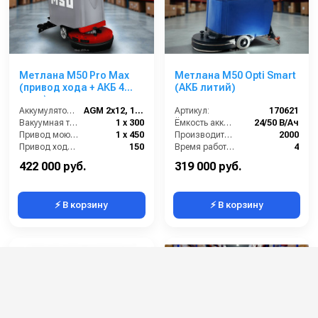
Метлана M50 Pro Max
Метлана М50 Opti Smart
(привод хода + АКБ 4
(АКБ литий)
часа)
Аккумулятор АКБ (В/А·ч):
AGM 2х12, 110
Артикул:
170621
Вакуумная турбина (Вт):
1 х 300
Ёмкость аккумуляторов (Ач):
24/50 В/Ач
Привод моющих щеток (Вт):
1 х 450
Производительность по площади (м2/ч):
2000
Привод хода ( Вт):
150
Время работы от аккумуляторов (ч):
4
Частота вращения щетки (об/мин):
140
422 000 руб.
319 000 руб.
⚡ В корзину
⚡ В корзину