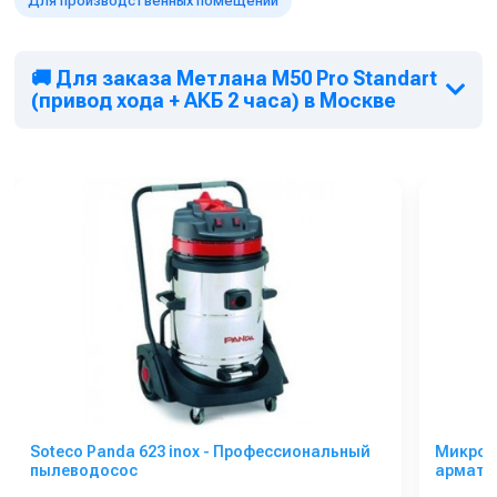
Для производственных помещений
характеристики и наличие уточняйте у менеджеров.
🚚 Для заказа Метлана М50 Pro Standart
(привод хода + АКБ 2 часа) в Москве
Soteco Panda 623 inox - Профессиональный
Микров
пылеводосос
арматур