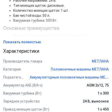
Рабочее напряжение: 24 В.
Тип моющих щеток: дисковые.
Количество моющих щеток: 1 шт.
Бак чистой воды: 50 л.
Вакуумная турбина: 500 Вт.
Основные преимущества
Привод хода снижает нагрузку на оператора.
До 2 часов автономной работы от АКБ.
Показать полностью
Эффективная система всасывания для сухого пола без
Характеристики
разводов.
Прочная конструкция корпуса для долгого срока службы.
Компактность и удобство в хранении.
Производитель товара
МЕТЛАНА
Принцип работы
Категория
Поломоечные машины МЕТЛАНА
Щетка вращается и подает раствор на поверхность.
Подкатегория
Аккумуляторные поломоечные машины МЕТЛАНА
Моющий состав растворяет загрязнения.
Аккумулятор АКБ (В/А·ч)
AGM 2х12, 75
Щетка механически очищает покрытие.
Встроенный вакуумный узел собирает грязную воду.
Вакуумная турбина (Вт)
1 х 300
Пол остается чистым и сухим.
Зарядное устройство
24 В, выносное
Спектр применения
Привод моющих щеток (Вт)
1 х 450