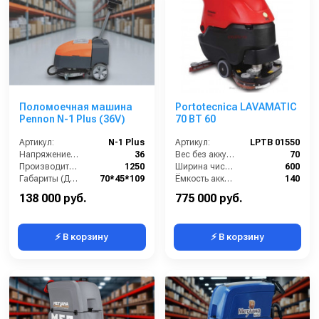
Поломоечная машина
Portotecnica LAVAMATIC
Pennon N-1 Plus (36V)
70 BT 60
Артикул:
N-1 Plus
Артикул:
LPTB 01550
Напряжение (В):
36
Вес без аккумуляторов (кг):
70
Производительность по площади (м2/ч):
1250
Ширина чистки щёток (мм):
600
Габариты (ДхШхВ):
70*45*109
Ёмкость аккумуляторов (Ач):
140
Диаметр щетки Ø (мм):
360
Давление прижима щетки (г/см2):
22
138 000 руб.
775 000 руб.
⚡ В корзину
⚡ В корзину