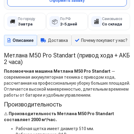
Оформить заявку
По городу
По РФ
Самовывоз
🚚
📦
🏬
Завтра
2–5 дней
Со склада
Описание
Доставка
Почему покупают у нас?
Метлана М50 Pro Standart (привод хода + АКБ
2 часа)
Поломоечная машина Метлана М50 Pro Standart
—
современная аккумуляторная техника с приводом хода,
рассчитанная на профессиональную уборку больших площадей.
Отличается высокой маневренностью, длительным временем
работы от батареи и удобным управлением.
Производительность
⚠️
Производительность Метлана М50 Pro Standart
составляет 2000 м²/час.
Рабочая щетка имеет диаметр 510 мм.