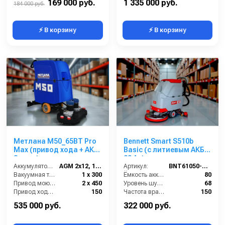
169 000 руб.
1 335 000 руб.
184 000 руб.
⚡ В корзину
⚡ В корзину
Метлана М50_65BT Pro
Bennett Smart S510b
Max (привод хода + АКБ
Basic (с литиевым АКБ
3 часа)
80 Ач)
Аккумулятор АКБ (В/А·ч):
AGM 2х12, 110
Артикул:
BNT61050-80li
Вакуумная турбина (Вт):
1 х 300
Ёмкость аккумуляторов (Ач):
80
Привод моющих щеток (Вт):
2 х 450
Уровень шума (дБ):
68
Привод хода ( Вт):
150
Частота вращения щетки (об/мин):
150
Масса (кг):
160
535 000 руб.
322 000 руб.