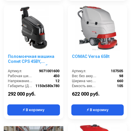
Поломоечная машина
COMAC Versa 65Bt
Comet CPS 45BY,
аккумуляторная , без
АКБ с ЗУ
Артикул:
9071001600
Артикул:
107505
Рабочая ширина (мм):
450
Вес без аккумуляторов (кг):
98
Напряжение (В):
12
Ширина чистки щёток (мм):
660
Габариты (ДхШхВ):
1150x580x780
Ёмкость аккумуляторов (Ач):
105
Бак для чистой воды (л):
32
Давление прижима щетки (г/см2):
30 кг
292 000 руб.
622 000 руб.
⚡ В корзину
⚡ В корзину