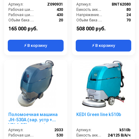
Артикул:
Z090931
Артикул:
BNT62080
Рабочая ширина (мм):
430
Ёмкость аккумулятора (Ач):
80
Рабочая ширина щеток (мм):
430
Напряжение (В):
24
Объём бака для грязной воды (л):
20
Объём бака для грязной воды (л):
70
Производительность по площади (м2/ч):
1845
Производительность уборки (м2/час):
2640
165 000 руб.
508 000 руб.
⚡ В корзину
⚡ В корзину
Поломоечная машина
KEDI Green line k510b
JH-530A (зар. устр +
VRLA GEL аккум.)
Артикул:
2033
Артикул:
k510b
Рабочая ширина (мм):
530
Ёмкость аккумуляторов (Ач):
24/125 В/А/ч