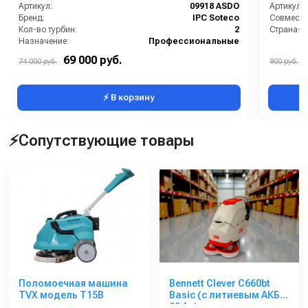
Артикул:
09918 ASDO
Артикул:
Бренд:
IPC Soteco
Совмести
Кол-во турбин:
2
Страна-п
Назначение:
Профессиональные
Номинальный диаметр принадлежностей, мм:
38
69 000 руб.
74 000 руб.
900 руб.
Объем бака (л):
78
⚡ В корзину
⚡Сопутствующие товары
Поломоечная машина
Bennett Clever C660bt
TVX модель T15B
Basic (с литиевым АКБ
80 Ач)