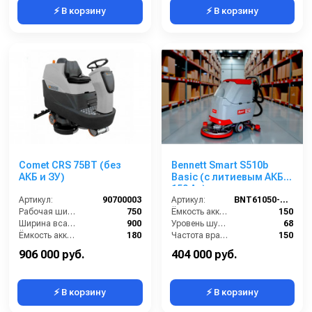
⚡ В корзину
⚡ В корзину
Comet CRS 75BT (без
Bennett Smart S510b
АКБ и ЗУ)
Basic (с литиевым АКБ
150 Ач)
Артикул:
90700003
Артикул:
BNT61050-150
Рабочая ширина щеток (мм):
750
Ёмкость аккумуляторов (Ач):
150
Ширина всасывающей балки (мм):
900
Уровень шума (дБ):
68
Ёмкость аккумуляторов (Ач):
180
Частота вращения щетки (об/мин):
150
Бак для грязной воды (л):
125
Масса (кг):
160
906 000 руб.
404 000 руб.
⚡ В корзину
⚡ В корзину