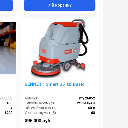
⚡ В корзину
BENNETT Smart S510b Basic
 600550
Артикул:
my.26852
100
Ёмкость аккумуляторов (Ач):
12/113 В/Ач
4
Объём бака для грязной воды (л):
60 л
1900
Уровень шума (дБ):
68
450
Вес без аккумуляторов (кг):
85
396 000 руб.