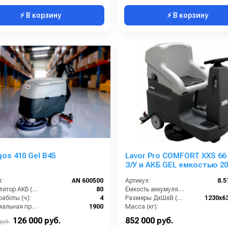
⚡ В корзину
⚡ В корзину
gos 410 Gel B45
Lavor Pro COMFORT XXS 66 
З/У и АКБ GEL емкостью 20
:
AN 600500
Артикул:
8.5
Аккумулятор АКБ (В/А·ч):
80
Ёмкость аккумуляторов (Ач):
аботы (ч):
4
Размеры ДхШхВ (мм):
1230x6
Максимальная производительность (кв.м/час):
1900
Масса (кг):
Рабочая ширина (мм):
450
Количество щеток (шт):
126 000 руб.
852 000 руб.
руб.