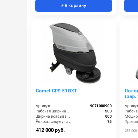
⚡ В корзину
Comet CPS 50 BXT
Поло
Артикул:
9071000900
Артикул
Рабочая ширина щеток (мм):
500
Ширина всасывающей балки (мм):
800
Мощнос
Ёмкость аккумуляторов (Ач):
75
Бак для грязной воды (л):
50
Масса (
412 000 руб.
253 000 