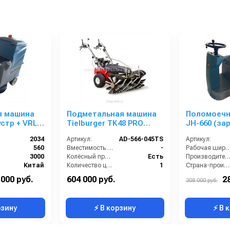
я машина
Подметальная машина
Поломоечн
устр + VRLA
Tielburger TK48 PRO
JH-660 (зар
HYDRO Honda
GEL аккум.)
2034
Артикул:
AD-566-045TS
Артикул:
560
Вместимость бункера (л):
-
Рабочая ширина (м
3000
Колёсный привод:
Есть
Производительность по площади (м2/ч
Китай
Количество центральных мусоросборных валиков (шт):
1
Страна-производитель:
290
Рабочая ширина (мм):
1000
Масса (кг):
 000 руб.
604 000 руб.
2
308 000 руб.
Рабочая ширина центральной щётки (мм):
1000
рзину
⚡ В корзину
⚡ В 