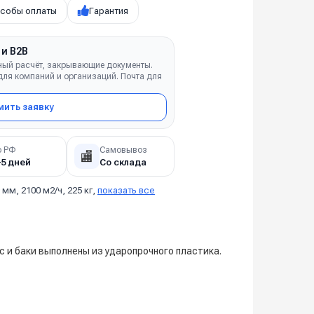
собы оплаты
Гарантия
 и B2B
ный расчёт, закрывающие документы.
ля компаний и организаций. Почта для
ить заявку
о РФ
Самовывоз
🏬
–5 дней
Со склада
 мм, 2100 м2/ч, 225 кг,
показать все
 и баки выполнены из ударопрочного пластика.