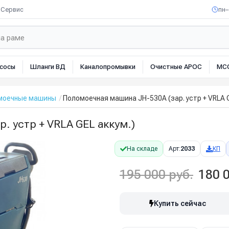
Сервис
пн–
сосы
Шланги ВД
Каналопромывки
Очистные АРОС
МС
омоечные машины
Поломоечная машина JH-530A (зар. устр + VRLA G
. устр + VRLA GEL аккум.)
На складе
Арт:
2033
КП
195 000 руб.
180 0
Купить сейчас