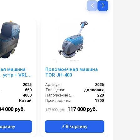
ая машина
Поломоечная машина
SUPERABR
. устр + VRLA
TOR JH-400
V-25L
2035
Артикул:
2036
Артикул:
м):
660
Тип щетки:
дисковая
Класс пыли:
):
4000
Напряжение (В):
220
Китай
Производительность уборки (м2/час):
1700
Напряжение
320
Скорость вращения щётки (об/мин):
1800
84 000 руб.
117 000 руб.
0
127 000 руб.
Страна-производитель:
Китай
корзину
⚡ В корзину
⚡ 