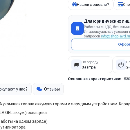
Нашли дешевле?
Спо
Для юридических лиц
Работаем с НДС, безналич
Индивидуальные условия д
запросов
info@shop-avd.ru
Оформ
По городу
П
🚚
📦
Завтра
2
Основные характеристики:
530
окупают у нас?
Отзывы
 укомплектована аккумуляторами и зарядным устройством. Корпус
LA GEL аккум.) оснащена:
работы на одном заряде)
-утилизатора