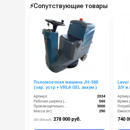
⚡Сопутствующие товары
Поломоечная машина JH-560
Lavor
(зар. устр + VRLA GEL аккум.)
З/У и
Артикул:
2034
Артикул
Рабочая ширина (мм):
560
Время р
Производительность по площади (м2/ч):
3000
Масса (кг):
290
Страна-производитель:
Китай
278 000 руб.
740 0
301 000 руб.