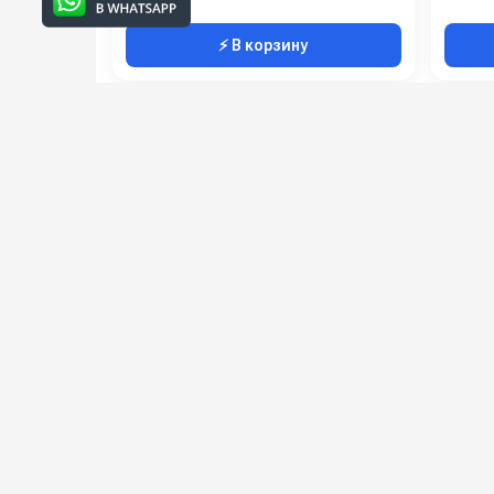
⚡ В корзину
Категории сопутствующих товаров
Поломоечные машины
Аккумуляторные подметальны
машины
Подпишитесь на наши 
Новинки оборудования, обзоры, 