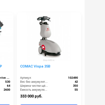
P
COMAC Vispa 35B
STEP 53/55 Drive Gel
Артикул:
102490
530
Вес без аккумуляторов (кг):
42
64
Ширина чистки щёток (мм):
350
2600
Ёмкость аккумуляторов (Ач):
55
х850 мм
Давление прижима щетки (г/см2):
-
333 000 руб.