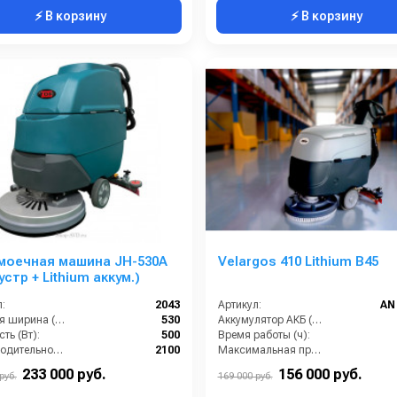
⚡ В корзину
⚡ В корзину
моечная машина JH-530A
Velargos 410 Lithium B45
(зар. устр + Lithium аккум.)
:
2043
Артикул:
AN
Рабочая ширина (мм):
530
Аккумулятор АКБ (В/А·ч):
ть (Вт):
500
Время работы (ч):
Производительность по площади (м2/ч):
2100
Максимальная производительность (кв.м/час):
кг):
225
Рабочая ширина (мм):
233 000 руб.
156 000 руб.
руб.
169 000 руб.