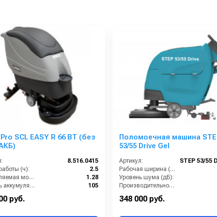
 Pro SCL EASY R 66 BT (без
Поломоечная машина STE
 АКБ)
53/55 Drive Gel
:
8.516.0415
Артикул:
аботы (ч):
2.5
Рабочая ширина (мм):
Потребляемая мощность (кВт):
1.28
Уровень шума (дБ):
Ёмкость аккумуляторов (Ач):
105
Производительность по площади (м2/ч):
Бак для грязной воды (л):
95
Габариты (ДхШхВ):
1100х530
00 руб.
348 000 руб.