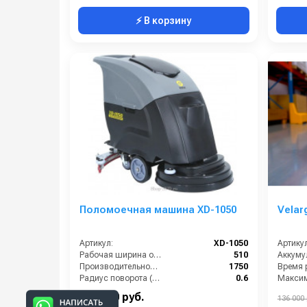
⚡ В корзину
Поломоечная машина XD-1050
Velar
Артикул:
XD-1050
Артикул
Рабочая ширина основной щётки (мм):
510
Производительность по площади (м2/ч):
1750
Время р
Радиус поворота (м):
0.6
Скорость вращения щётки (об/мин):
210
205 000 руб.
136 000 