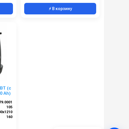
⚡ В корзину
BT (с
0 Ah)
79.0001
105
30x1210
160
1