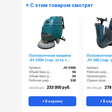
⭐ С этим товаром смотрят
Поломоечная машина
Поломоечна
JH-530A (зар. устр +
JH-560 (зар. 
Lithium аккум.)
GEL аккум.)
Артикул:
JH-530A
Артикул:
Объем бака для грязной воды, л:
56
Рабочая ширина (мм):
Объем бака для чистой воды, л:
50
Производительность по площади (м2/ч):
Рабочая ширина (мм):
530
Страна-производитель:
Тип щетки:
дисковая
Масса (кг):
233 000 руб.
278
253 000 руб.
301 000 руб.
Габаритные размеры, мм:
1270х550х1090
⚡ В корзину
⚡ В ко