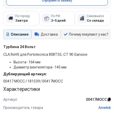
Оформить заявку
По городу
По РФ
Самовывоз
🚚
📦
🏬
Завтра
2–5 дней
Со склада
Описание
Доставка
Почему покупают у нас?
Турбина 24 Вольт
CLA RoHS для Portotecnica 80BT55, CT 90 Gansow
Высота- 164 мм
Диаметр вентилятора- 145 мм
Дублирующий артикул:
00417 MOCC / 181539 / 00417MOCC
Характеристики
Артикул
00417MOCC
Производитель товара
Ametek