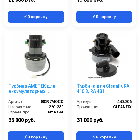
⚡ В корзину
⚡ В корзину
Турбина AMETEK для
Турбина для Cleanfix RA
аккумуляторных
410 B, RA 431
поломоечных машин
Gansow и Portotecnica
Артикул:
00397MOCC
Артикул:
440.206
Напряжение (В):
220-230
Производитель:
CLEANFIX
Страна-производитель:
Италия
36 000 руб.
31 000 руб.
⚡ В корзину
⚡ В корзину