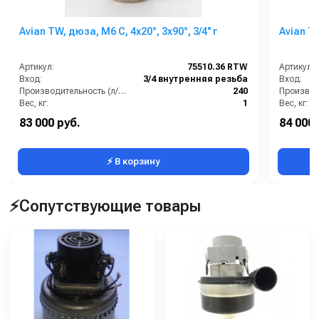
Avian TW, дюза, M6 C, 4x20°, 3x90°, 3/4'' г
Avian TC
Артикул:
75510.36 RTW
Артикул:
Вход:
3/4 внутренняя резьба
Вход:
Производительность (л/мин):
240
Вес, кг:
1
Вес, кг:
Давление (бар):
150
Давление 
83 000 руб.
84 000 
Диаметр внутренний:
250
Диаметр 
⚡ В корзину
⚡Сопутствующие товары