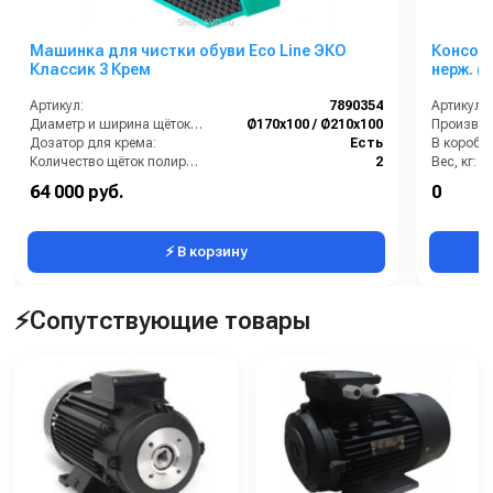
Машинка для чистки обуви Eco Line ЭКО
Консоль по
Классик 3 Крем
нерж. ( 
выход 1
Артикул:
7890354
Артикул:
Диаметр и ширина щёток (мм):
Ø170х100 / Ø210х100
Дозатор для крема:
Есть
В коробке
Количество щёток полировки (шт):
2
Вес, кг:
Количество щёток предварительной очистки (шт):
1
Длина (м
64 000 руб.
0
Мощность (Вт):
180
Размер у
⚡ В корзину
⚡Сопутствующие товары