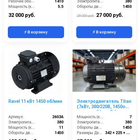
Рабочие обороты вала (об/мин):
1410
Электропитание (В):
380
Мощность (кВт):
5.5
Обороты двигателя (об/мин):
1450
Габариты (ДхШхВ):
320х240х260
Тип вала:
полый
32 000 руб.
27 000 руб.
29 000 руб.
⚡ В корзину
⚡ В корзину
Ravel 11 кВт 1450 об/мин
Электродвигатель Titan
(7кВт, 380/220В, 1450об/
мин, п.в. 24мм, Dфл
Артикул:
2603A
87/61мм, H112L)
Мощность (кВт):
7
Электропитание (В):
380
Электропитание (В):
380
Мощность (кВт):
11
Обороты двигателя (об/мин):
1450
Обороты двигателя (об/мин):
1450
Размеры ДхШхВ (мм):
342 × 225 × 280
Тип вала:
полый