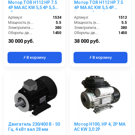
Мотор TOR H112 HP 7.5
Мотор TOR H112 HP 7.5
4P MA AC KW 5,5 4P 5,5
4P MA AC KW 5,5 4P
кВт
(внешний вал)
Артикул:
1534
Артикул:
1512
Мощность (кВт):
5.5
Мощность (кВт):
5.5
Электропитание (В):
380
Электропитание (В):
380
Обороты двигателя (об/мин):
1450
Обороты двигателя (об/мин):
1450
Тип вала:
полый
Тип вала:
полый
30 000 руб.
38 000 руб.
⚡ В корзину
⚡ В корзину
Двигатель 230/400 В - 50
Мотор H100, HP 4, 2P MA
Гц, 4 кВт вал 28 мм
AC KW 3,0 2P