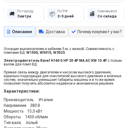
По городу
По РФ
Самовывоз
🚚
📦
🏬
Завтра
2–5 дней
Со склада
Описание
Доставка
Почему покупают у нас?
Оснащен выключателем и кабелем 5 м, с вилкой. Совместимость с
помпами ВД:
W1550, W5015, W3523.
Электродвигатель Ravel H160 S HP 20 4P MA AC KW 15 4P
с полым
валом для помп ВД.
Прямая связь между двигателем и насосом высокого давления,
идеально подходящая для очистителей высокого давления и моечных
систем, значительно уменьшает габариты машины и в то же время
позволяет получить абсолютно надежное и экономичное решение.
Характеристики:
Производитель Италия
Напряжение 380 В
Мощность 15,0 кВт
Обороты 1450 об/мин
Тип вала полый