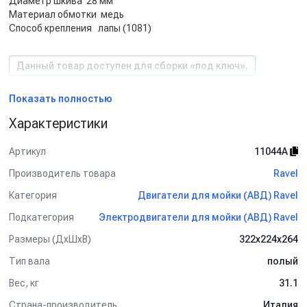
Диаметр шкива 28 мм
Материал обмотки медь
Способ крепления лапы (1081)
Данный товар доступен для сборки «под ключ».
Показать полностью
Характеристики
Артикул
11044A
Производитель товара
Ravel
Категория
Двигатели для мойки (АВД) Ravel
Подкатегория
Электродвигатели для мойки (АВД) Ravel
Размеры (ДхШхВ)
322х224х264
Тип вала
полый
Вес, кг
31.1
Страна-производитель
Италия