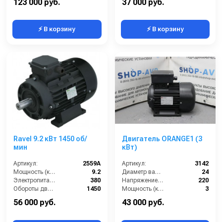
123 000 руб.
37 000 руб.
⚡ В корзину
⚡ В корзину
Ravel 9.2 кВт 1450 об/
Двигатель ORANGE1 (3
мин
кВт)
Артикул:
2559A
Артикул:
3142
Мощность (кВт):
9.2
Диаметр вала (мм):
24
Электропитание (В):
380
Напряжение (В):
220
Обороты двигателя (об/мин):
1450
Мощность (кВт):
3
Тип вала:
сплошной
Обороты двигателя (об/мин):
1450
56 000 руб.
43 000 руб.