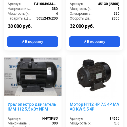
Артикул:
T41004/034BA2M0
Артикул:
45130 (2800)
Напряжение (В):
380
Мощность (кВт):
3
Мощность (кВт):
4
Электропитание (В):
220
Габариты (ДхШхВ):
365x243x200
Обороты двигателя (об/мин):
2800
Обороты двигателя (об/мин):
1450
Тип вала:
полый
38 000 руб.
32 000 руб.
⚡ В корзину
⚡ В корзину
Уралэлектро двигатель
Мотор H112 HP 7.5 4P MA
IMM 112 5,5 кВт NPM
AC KW 5,5 4P
Артикул:
N4Y3PB3
Артикул:
14660
Максимальное напряжение (В):
380
Мощность (кВт):
5.5