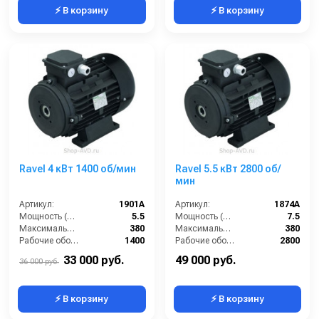
⚡ В корзину
⚡ В корзину
Ravel 4 кВт 1400 об/мин
Ravel 5.5 кВт 2800 об/
мин
Артикул:
1901A
Артикул:
1874A
Мощность (л/с):
5.5
Мощность (л/с):
7.5
Максимальное напряжение (В):
380
Максимальное напряжение (В):
380
Рабочие обороты вала (об/мин):
1400
Рабочие обороты вала (об/мин):
2800
Мощность (кВт):
4
Мощность (кВт):
5.5
33 000 руб.
49 000 руб.
36 000 руб.
⚡ В корзину
⚡ В корзину