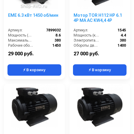
EME 6.3 кВт 1450 об/мин
Мотор TOR H112 HP 6.1
4P MA AC KW4,4 4P
Артикул:
7899032
Артикул:
1545
Мощность (л/с):
8.6
Мощность (кВт):
4.4
Максимальное напряжение (В):
380
Электропитание (В):
380
Рабочие обороты вала (об/мин):
1450
Обороты двигателя (об/мин):
1400
Мощность (кВт):
6.3
Тип вала:
полый
29 000 руб.
27 000 руб.
⚡ В корзину
⚡ В корзину