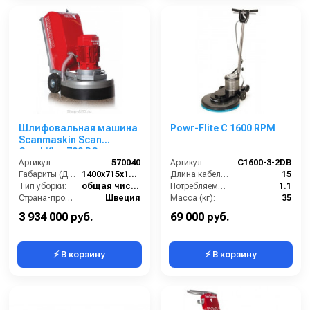
Шлифовальная машина
Powr-Flite C 1600 RPM
Scanmaskin Scan
Combiflex 700 RC
(570040)
Артикул:
570040
Артикул:
C1600-3-2DB
Габариты (ДхШхВ):
1400х715х1270
Длина кабеля (м):
15
Тип уборки:
общая чистка полов
Потребляемая мощность (кВт):
1.1
Страна-производитель:
Швеция
Масса (кг):
35
Вес:
460 кг
Частота вращения щетки (об/мин):
1500
3 934 000 руб.
69 000 руб.
⚡ В корзину
⚡ В корзину