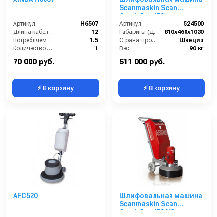
Scanmaskin Scan
Combiflex 450
Артикул:
H6507
Артикул:
524500
Длина кабеля (м):
12
Габариты (ДхШхВ):
810x460x1030
Потребляемая мощность (кВт):
1.5
Страна-производитель:
Швеция
Количество щеток (шт):
1
Вес:
90 кг
Масса (кг):
36.8
70 000 руб.
511 000 руб.
⚡ В корзину
⚡ В корзину
AFC520
Шлифовальная машина
Scanmaskin Scan
Combiflex 450 NS