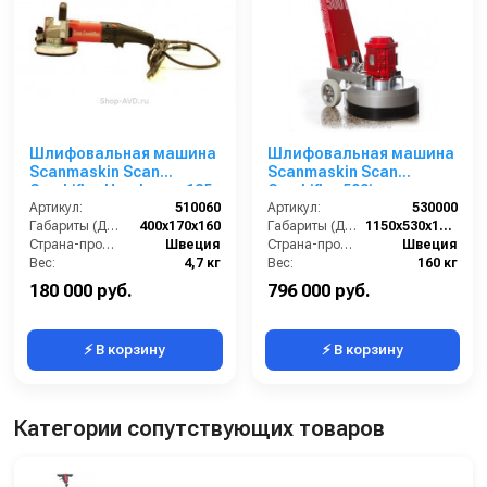
Шлифовальная машина
Шлифовальная машина
Scanmaskin Scan
Scanmaskin Scan
Combiflex Handyman 125
Combiflex 500i
Артикул:
510060
Артикул:
530000
Габариты (ДхШхВ):
400х170х160
Габариты (ДхШхВ):
1150х530х1100
Страна-производитель:
Швеция
Страна-производитель:
Швеция
Вес:
4,7 кг
Вес:
160 кг
180 000 руб.
796 000 руб.
⚡ В корзину
⚡ В корзину
Категории сопутствующих товаров