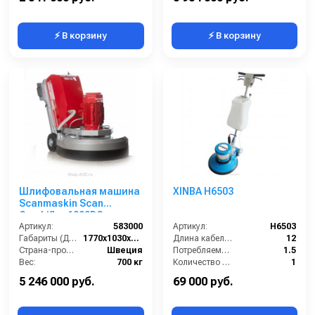
⚡ В корзину
⚡ В корзину
Шлифовальная машина
XINBA H6503
Scanmaskin Scan
Combiflex 1000RC
Артикул:
583000
Артикул:
H6503
Габариты (ДхШхВ):
1770х1030х1300
Длина кабеля (м):
12
Страна-производитель:
Швеция
Потребляемая мощность (кВт):
1.5
Вес:
700 кг
Количество щеток (шт):
1
Масса (кг):
37.9
5 246 000 руб.
69 000 руб.