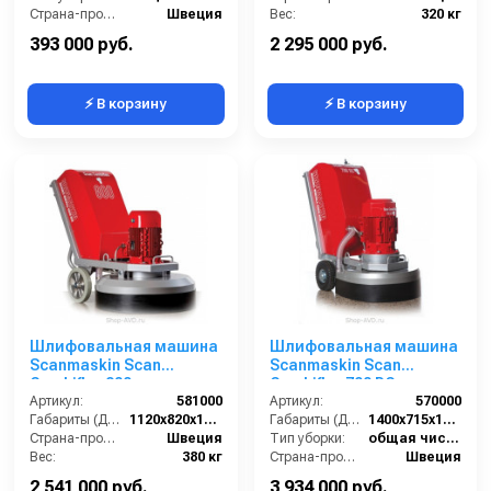
Страна-производитель:
Швеция
Вес:
320 кг
Вес:
70 кг
393 000 руб.
2 295 000 руб.
⚡ В корзину
⚡ В корзину
Шлифовальная машина
Шлифовальная машина
Scanmaskin Scan
Scanmaskin Scan
Combiflex 800
Combiflex 700 RC
Артикул:
581000
(570000)
Артикул:
570000
Габариты (ДхШхВ):
1120х820х1500
Габариты (ДхШхВ):
1400х715х1270
Страна-производитель:
Швеция
Тип уборки:
общая чистка полов
Вес:
380 кг
Страна-производитель:
Швеция
Вес:
460 кг
2 541 000 руб.
3 934 000 руб.