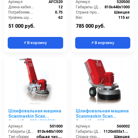
Артикул:
AFC520
Артикул:
520500
Длина кабеля (м):
12
Габариты (ДхШхВ):
810х440х1000
Потребляемая мощность (кВт):
0.75
Страна-производитель:
Швеция
Уровень шума (дБ):
62
Вес:
115 кг
Масса (кг):
25
51 000 руб.
785 000 руб.
⚡ В корзину
⚡ В корзину
Шлифовальная машина
Шлифовальная машина
Scanmaskin Scan
Scanmaskin Scan
Combiflex 330 (501000)
Combiflex 650
Артикул:
501000
Артикул:
560002
Габариты (ДхШхВ):
810х440х1000
Габариты (ДхШхВ):
1120х655х1370
Тип уборки:
общая чистка полов
Страна-производитель:
Швеция