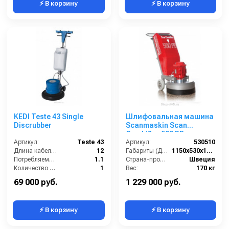
⚡ В корзину
⚡ В корзину
KEDI Teste 43 Single
Шлифовальная машина
Discrubber
Scanmaskin Scan
Combiflex 500 PD
Артикул:
Teste 43
Артикул:
530510
Длина кабеля (м):
12
Габариты (ДхШхВ):
1150х530х1100
Потребляемая мощность (кВт):
1.1
Страна-производитель:
Швеция
Количество щеток (шт):
1
Вес:
170 кг
Масса (кг):
48
69 000 руб.
1 229 000 руб.
⚡ В корзину
⚡ В корзину