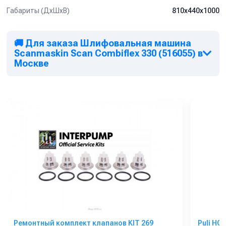
исключительно для обработки горизонтальных поверхностей.
Габариты (ДхШхВ)
810х440х1000
Видео-демонстрация возможностей шлифовальных
машин
Scanmaskin:
🚚 Для заказа Шлифовальная машина
Scanmaskin Scan Combiflex 330 (516055) в
Москве
Ремонтный комплект клапанов KIT 269
Puli HG