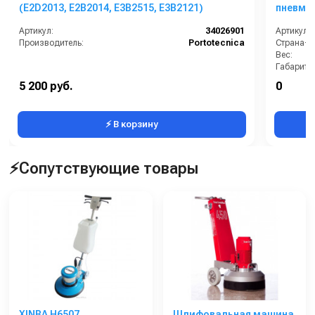
(E2D2013, E2B2014, E3B2515, E3B2121)
пневмат
Артикул:
34026901
Артикул:
Производитель:
Portotecnica
Страна-п
Вес:
Габариты
5 200 руб.
0
⚡ В корзину
⚡Сопутствующие товары
XINBA H6507
Шлифовальная машина