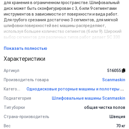
для хранения в ограниченном пространстве. Шлифовальный
диск может быть сконфигурирован с 3, 6 или 9 сегментами
инструментов в зависимости от поверхности и вида работ.
Для грубого срезания достаточно 3 сегментов, для мягкой
шлифовки поверхностей вес машины распределяют,
используя большее количество сегментов (6 или 9). Широкий
выбор сегментов для различных типов работ делает SC 330
одной из самых универсальных машин на рынке.
Показать полностью
Подходит для работы на поверхностях небольших площадей.
Характеристики
Применение:
Шлифование вплотную к стене.
Артикул
516055
Удаление старых покрытий, ковров, шпатлевка твердых
Производитель товара
Scanmaskin
поверхностей.
Снятие неровных бетонных поверхностей.
Категория
Однодисковые роторные машины и полотеры Scanmaskin
Подготовка поверхности для нанесения покрытий.
Подкатегория
Шлифовальные машины Scanmaskin
Полировка поверхности.
Удаление дефектов покрытия.
Тип уборки
общая чистка полов
Удаление остатков клея.
Страна-производитель
Швеция
Обратите внимание:
Вес
70 кг
* Шлифовальная машина SC 330 предназначена