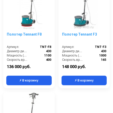
Полотер Tennant F8
Полотер Tennant F3
Артикул:
TNT-F8
Артикул:
TNT-F3
Диаметр диска / рабочая ширина (мм):
430
Диаметр диска / рабочая ширина (мм):
430
Мощность (Вт):
1100
Мощность (Вт):
1000
Скорость вращения щётки (об/мин):
400
Скорость вращения щётки (об/мин):
165
Длина сетевого шнура (м):
12.5
Длина сетевого шнура (м):
12.5
136 000 руб.
148 000 руб.
⚡ В корзину
⚡ В корзину