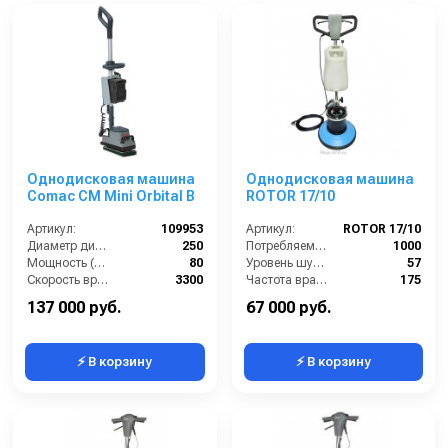
Однодисковая машина
Однодисковая машина
Comac CM Mini Orbital B
ROTOR 17/10
Артикул:
109953
Артикул:
ROTOR 17/10
Диаметр диска / рабочая ширина (мм):
250
Потребляемая мощность (Вт):
1000
Мощность (Вт):
80
Уровень шума (дБ):
57
Скорость вращения щётки (об/мин):
3300
Частота вращения щетки (об/мин):
175
Габариты (ДхШхВ):
270x130x115
Бак для чистой воды (л):
10
137 000 руб.
67 000 руб.
⚡ В корзину
⚡ В корзину