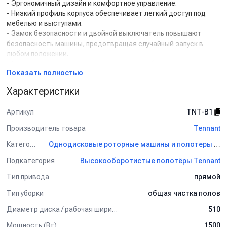
- Эргономичный дизайн и комфортное управление.
- Низкий профиль корпуса обеспечивает легкий доступ под
мебелью и выступами.
- Замок безопасности и двойной выключатель повышают
безопасность машины, предотвращая случайный запуск в
любом положении.
- Легкая возможность замены сетевого кабеля, двигателя и
Показать полностью
трансмиссии.
- Большие транспортировочные колеса для высокой
Характеристики
маневренности.
- Складная ручка для компактного хранения.
Артикул
TNT-B1
- Регулируемое давление щетки на поверхность и плавающий
щёточный узел обеспечивают оптимальную
Производитель товара
Tennant
производительность и защиту напольного покрытия от
Категория
Однодисковые роторные машины и полотеры Tennant
повреждений.
- Автоматическое выключение защищает от перегрева и
Подкатегория
Высокооборотистые полотёры Tennant
повреждения двигателя.
- Низкий уровень шума (67 дБА) предусмотрен для работы с
Тип привода
прямой
заботой об окружающих.
Тип уборки
общая чистка полов
Комплект поставки:
Диаметр диска / рабочая ширина (мм)
510
Дисковая машина.
Мощность (Вт)
1500