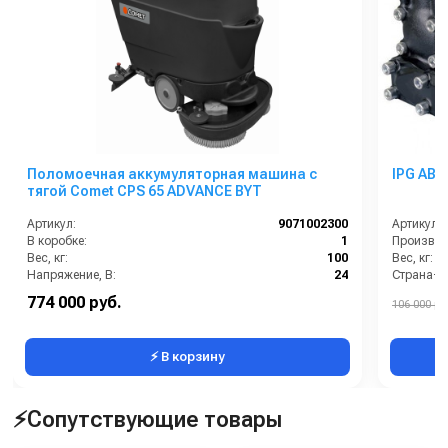
Поломоечная аккумуляторная машина с
IPG AB 8
тягой Comet CPS 65 ADVANCE BYT
Артикул:
9071002300
Артикул:
В коробке:
1
Производи
Вес, кг:
100
Вес, кг:
Напряжение, В:
24
Страна-п
Сегмент:
Клининговое оборудование
Рабочее д
774 000 руб.
106 000 ру
Мощность
⚡ В корзину
⚡Сопутствующие товары