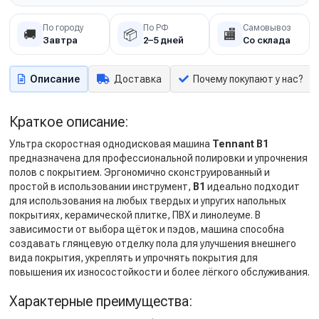
По городу
По РФ
Самовывоз
🚚
📦
🏬
Завтра
2–5 дней
Со склада
Описание
Доставка
Почему покупают у нас?
Краткое описание:
Ультра скоростная однодисковая машина
Tennant B1
предназначена для профессиональной полировки и упрочнения
полов с покрытием. Эргономично сконструированный и
простой в использовании инструмент,
B1
идеально подходит
для использования на любых твердых и упругих напольных
покрытиях, керамической плитке, ПВХ и линолеуме. В
зависимости от выбора щёток и пэдов, машина способна
создавать глянцевую отделку пола для улучшения внешнего
вида покрытия, укреплять и упрочнять покрытия для
повышения их износостойкости и более лёгкого обслуживания.
Характерные преимущества: