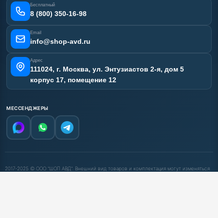
Сертификаты
Бесплатный
Наши работы
8 (800) 350-16-98
Отзывы наших клиентов
Email
Карта сайта
info@shop-avd.ru
Адрес
111024, г. Москва, ул. Энтузиастов 2-я, дом 5
корпус 17, помещение 12
МЕССЕНДЖЕРЫ
2017-2025 © ООО "ШОП АВД". Внешний вид товаров и комплектация могут изменяться
производителем. Сайт носит исключительно информационный характер и ни при
каких условиях не является публичной офертой, определяемой положениями Статьи
437 (2) ГК РФ. Заполняя формы на сайте, Вы подтверждаете возможность их
обработки.
МЫ В СОЦСЕТЯХ