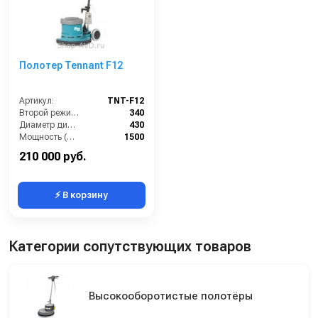
Полотер Tennant F12
Артикул:
TNT-F12
Второй режим скорости (об/мин):
340
Диаметр диска / рабочая ширина (мм):
430
Мощность (Вт):
1500
Первый режим скорости (об/мин):
170
210 000 руб.
⚡ В корзину
Категории сопутствующих товаров
Высокооборотистые полотёры