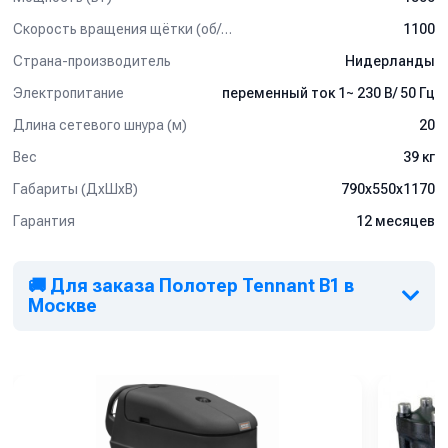
Пэдодержатель с плавающим центральным сцеплением.
Скорость вращения щётки (об/мин)
1100
Дополнительная комплектация:
Страна-производитель
Нидерланды
- Бак для моющего раствора (размывочное устройство).
Электропитание
переменный ток 1~ 230 В/ 50 Гц
- Щётки различной степени жесткости.
- Пэды разной степени жёсткости.
Длина сетевого шнура (м)
20
Вес
39 кг
Применение:
Габариты (ДхШхВ)
790x550x1170
Для предприятий розничной торговли, медицинских и
образовательных учреждений, офисных зданий, индустрии
Гарантия
12 месяцев
гостеприимства, клининговых компаний.
Обратите внимание:
🚚 Для заказа Полотер Tennant B1 в
*
Бак для моющего раствора (размывочное устройство), пэды
Москве
разной степени жёсткости, размывочные круги
не входят
в
стандартный комплект поставки – заказываются отдельными
позициями, в зависимости от условий работы.