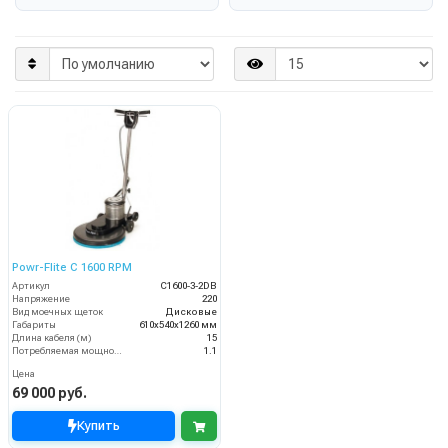
Powr-Flite C 1600 RPM
Артикул
C1600-3-2DB
Напряжение
220
Вид моечных щеток
Дисковые
Габариты
610х540х1260 мм
Длина кабеля (м)
15
Потребляемая мощность (кВт)
1.1
Цена
69 000 руб.
Купить