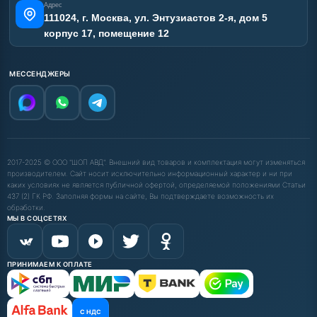
Адрес
111024, г. Москва, ул. Энтузиастов 2-я, дом 5
корпус 17, помещение 12
МЕССЕНДЖЕРЫ
2017-2025 © ООО "ШОП АВД". Внешний вид товаров и комплектация могут изменяться
производителем. Сайт носит исключительно информационный характер и ни при
каких условиях не является публичной офертой, определяемой положениями Статьи
437 (2) ГК РФ. Заполняя формы на сайте, Вы подтверждаете возможность их
обработки.
МЫ В СОЦСЕТЯХ
ПРИНИМАЕМ К ОПЛАТЕ
С НДС