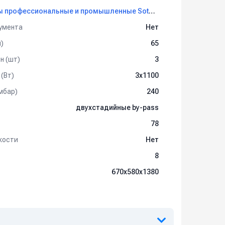
льтром).
Пылеводососы профессиональные и промышленные Soteco
умента
Нет
)
65
н (шт)
3
(Вт)
3х1100
мбар)
240
двухстадийные by-pass
чая ширина 800 мм.
рабочая ширина 800 мм.
78
кости
Нет
ащает их выброс наружу и увеличивает ресурс
8
га в пределах 20 м.
670х580х1380