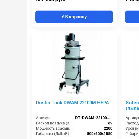
⚡ В корзину
Dustin Tank DWAM 22100M HEPA
Sotec
(пыл
Артикул:
DT-DWAM-22100M-HEPA
Артикул
Расход воздуха (л/сек):
89
Мощность всасывающих турбин (Вт):
2200
Габариты (ДхШхВ):
800х600х1580
Габари
Площадь основного фильтра (см2):
30000