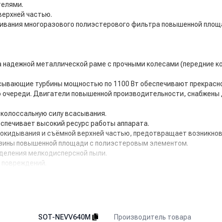
телями.
верхней частью.
хивания многоразового полиэстерового фильтра повышенной пло
 надежной металлической раме с прочными колесами (передние ко
ывающие турбины мощностью по 1100 Вт обеспечивают прекрасное
о очереди. Двигатели повышенной производительности, снабжены
 колоссальную силу всасывания.
спечивает высокий ресурс работы аппарата.
рокидывания и съёмной верхней частью, предотвращает возникнов
рзины повышенной площади с полиэстеровым элементом.
тделения мелкодисперсной пыли.
 повреждений.
ые к высоким температурам и химическим веществам.
вает отличную манёвренность.
ний как сам аппарат, так и стены, предметы оборудования и обст
Производитель товара
SOT-NEVV640M