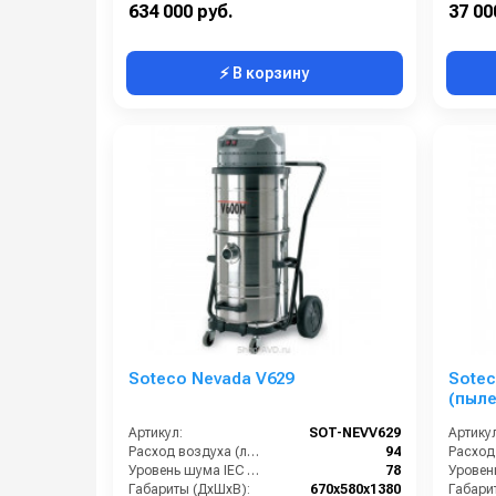
634 000 руб.
37 00
⚡ В корзину
Soteco Nevada V629
Sotec
(пыл
Артикул:
SOT-NEVV629
Артикул
Расход воздуха (л/сек):
94
Уровень шума IEC 704 (дБ(А)):
78
Габариты (ДхШхВ):
670х580х1380
Габари