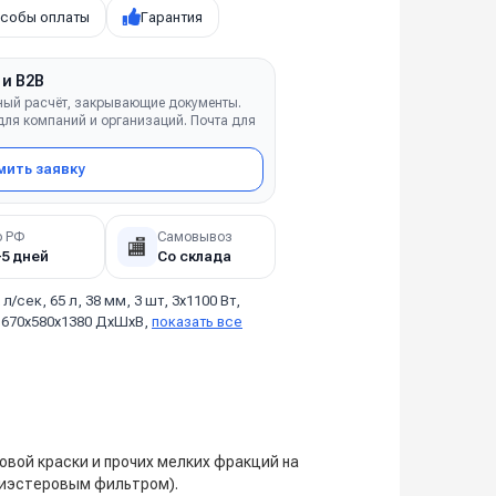
собы оплаты
Гарантия
 и B2B
ный расчёт, закрывающие документы.
ля компаний и организаций. Почта для
ить заявку
о РФ
Самовывоз
🏬
–5 дней
Со склада
 л/сек, 65 л, 38 мм, 3 шт, 3х1100 Вт,
м, 670х580х1380 ДхШхВ,
показать все
овой краски и прочих мелких фракций на
лиэстеровым фильтром).