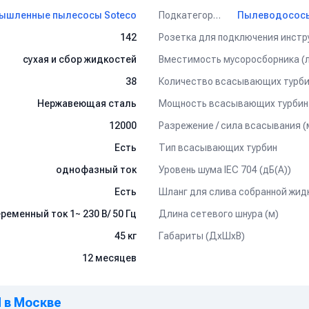
ли (при полном сборе), так и жидкой грязи (при снятой части с фи
Подкатегория
ышленные пылесосы Soteco
Розетка для подключения инстр
142
муфт (диаметр 38 мм), длина 2,5 м.
Вместимость мусоросборника (л
сухая и сбор жидкостей
Количество всасывающих турби
38
Мощность всасывающих турбин 
Нержавеющая сталь
(сепаратор) из ударопрочного пластика.
Разрежение / сила всасывания (
12000
Тип всасывающих турбин
Есть
асадка) с щётками для сбора сухой грязи и сухих фракций, рабо
насадка) с резинками для сбора жидкой грязи и жидких фракций, 
Уровень шума IEC 704 (дБ(А))
однофазный ток
временной работы двух человек.
Шланг для слива собранной жид
Есть
а тонкой очистки, с крышкой для сбора мелких фракций, предотвр
Длина сетевого шнура (м)
ременный ток 1~ 230 В/ 50 Гц
фт, длина 20 м. По желанию заказчика, возможна любая длина шлан
Габариты (ДхШхВ)
45 кг
12 месяцев
M в Москве