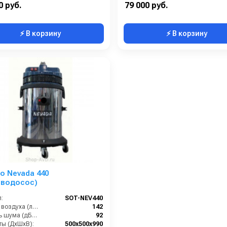
0 руб.
79 000 руб.
⚡ В корзину
⚡ В корзину
o Nevada 440
еводосос)
:
SOT-NEV440
Расход воздуха (л/сек):
142
Уровень шума (дБ(А)):
92
ты (ДхШхВ):
500х500х990