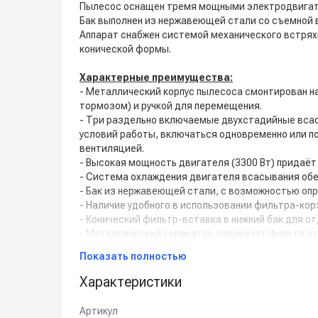
Пылесос оснащен тремя мощными электродвига
Бак выполнен из нержавеющей стали со съемной 
Аппарат снабжен системой механического встря
конической формы.
Характерные преимущества:
- Металлический корпус пылесоса смонтирован на
тормозом) и ручкой для перемещения.
- Три раздельно включаемые двухстадийные всас
условий работы, включаться одновременно или п
вентиляцией.
- Высокая мощность двигателя (3300 Вт) придаёт
- Система охлаждения двигателя всасывания обе
- Бак из нержавеющей стали, с возможностью оп
- Наличие удобного в использовании фильтра-ко
- Конический фильтр-вставка в нижний бак для о
- Металлический сепаратор защищает фильтр от
- Пластиковые противоударные колеса, устойчив
Показать полностью
- Тележка с колёсами и удобной ручкой обеспечи
- Ударопрочная платформа оберегает от поврежде
Характеристики
- Удобные ручки для опустошения бака.
- Ручка для встряхивания фильтра.
Артикул