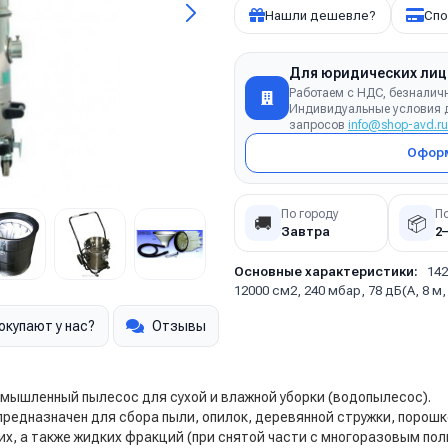
Нашли дешевле?
Спо
Для юридических лиц
Работаем с НДС, безналич
Индивидуальные условия д
запросов
info@shop-avd.ru
Оформ
По городу
П
🚚
📦
Завтра
2
Основные характеристики:
142
12000 см2, 240 мбар, 78 дБ(А, 8 
окупают у нас?
Отзывы
мышленный пылесос для сухой и влажной уборки (водопылесос).
предназначен для сбора пыли, опилок, деревянной стружки, порошк
их, а также жидких фракций (при снятой части с многоразовым по