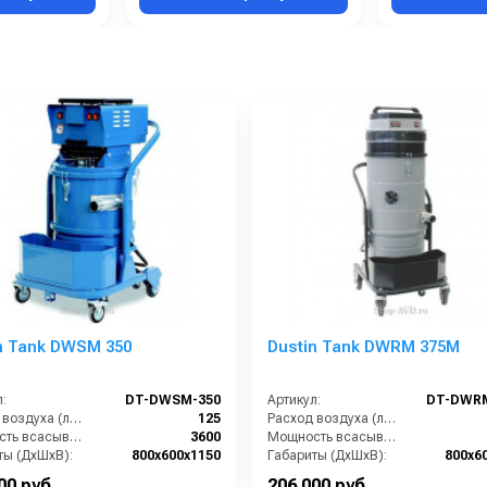
ышленной сферы, на предприятиях автосервиса и торговли, при уб
евтической промышленности.
рсального применения – для сбора сухих и жидких фракций, мелк
еред непосредственной эксплуатацией, советуем внимательно озн
их трубок и напольных насадок
. Аксессуары
приобретаются
мплекта поставки и набора опций. Подробную информацию Вы может
n Tank DWSM 350
Dustin Tank DWRM 375M
:
DT-DWSM-350
Артикул:
DT-DWR
Расход воздуха (л/сек):
125
Расход воздуха (л/сек):
Мощность всасывающих турбин (Вт):
3600
Мощность всасывающих турбин (Вт):
ты (ДхШхВ):
800х600х1150
Габариты (ДхШхВ):
800х6
Площадь основного фильтра (см2):
12000
Площадь основного фильтра (см2):
00 руб.
206 000 руб.