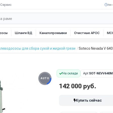
Сервис
пн–
сосы
Шланги ВД
Каналопромывки
Очистные АРОС
МС
еводососы для сбора сухой и жидкой грязи
Soteco Nevada V 640
На складе
Арт:
SOT-NEVV640M
AUTO
142 000 руб.
Купить сейчас