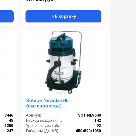
⚡ В корзину
Soteco Nevada 640
(пылеводосос)
7446
Артикул:
SOT-NEV640
45
Расход воздуха (л/сек):
142
1200
Уровень шума (дБ(А)):
92
247
Габариты (ДхШхВ):
650х590х1050
00х1630
Номинальный диаметр принадлежностей (мм):
40