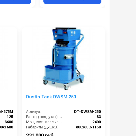
орке в зданиях, а также на предприятиях
одисперсной пыли и жидкой грязи. Для
акомиться с инструкцией.
 отдельно
, в зависимости от характера
е узнать у наших специалистов.
Dustin Tank DWSM 250
M-375M
Артикул:
DT-DWSM-250
125
Расход воздуха (л/сек):
83
3600
Мощность всасывающих турбин (Вт):
2400
00х1600
Габариты (ДхШхВ):
800х600х1150
20000
Площадь основного фильтра (см2):
12000
231 000 руб.